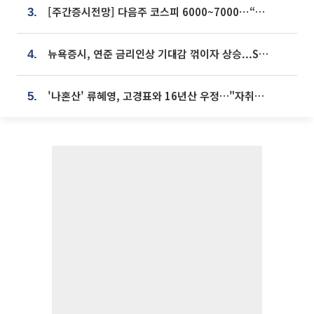
[주간증시전망] 다음주 코스피 6000~7000⋯“外人 수급은 정책이 변수”
3.
뉴욕증시, 연준 금리인상 기대감 꺾이자 상승...S&P500 사상 최고치 [종합]
4.
'나혼산' 류혜영, 고경표와 16년산 우정…"자취방서 부모님과 마주쳐"
5.