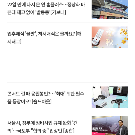
22일 만에 다시 문 연 홈플러스…정상화 바
쁜데 재고 없어 ‘발동동’[가보니]
입추매직 '불발', 처서매직은 올까요? [해
시태그]
콘서트 갈 때 응원봉만?⋯'최애' 위한 필수
품 등장이오! [솔드아웃]
서울시, 정부에 정비사업 규제 완화 '건
의'⋯국토부 "협의 중" 입장만 [종합]