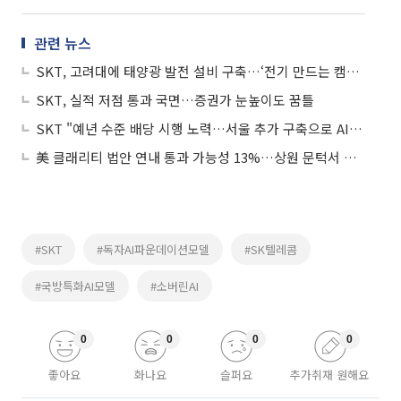
관련 뉴스
SKT, 고려대에 태양광 발전 설비 구축…‘전기 만드는 캠퍼스’ 구현
SKT, 실적 저점 통과 국면…증권가 눈높이도 꿈틀
SKT "예년 수준 배당 시행 노력…서울 추가 구축으로 AIDC 스케일업"
美 클래리티 법안 연내 통과 가능성 13%…상원 문턱서 제동
#SKT
#독자AI파운데이션모델
#SK텔레콤
#국방특화AI모델
#소버린AI
0
0
0
0
좋아요
화나요
슬퍼요
추가취재 원해요