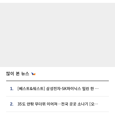
많이 본 뉴스
[베스트&워스트] 삼성전자·SK하이닉스 밀린 한 주…상상인증권은 85% 급등
1.
35도 안팎 무더위 이어져…전국 곳곳 소나기 [오늘 날씨]
2.