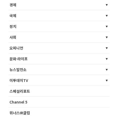
경제
국제
정치
사회
오피니언
문화·라이프
뉴스발전소
이투데이TV
스페셜리포트
Channel 5
위너스IR클럽