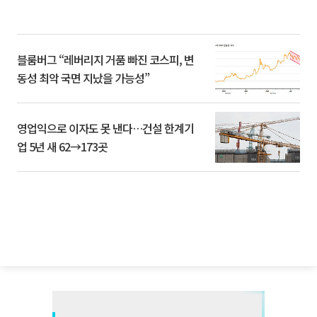
블룸버그 “레버리지 거품 빠진 코스피, 변
동성 최악 국면 지났을 가능성”
영업익으로 이자도 못 낸다…건설 한계기
업 5년 새 62→173곳