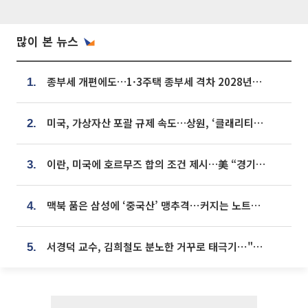
많이 본 뉴스
종부세 개편에도…1·3주택 종부세 격차 2028년부터 확대
1.
미국, 가상자산 포괄 규제 속도…상원, ‘클래리티법’ 9월 절차투표 추진
2.
이란, 미국에 호르무즈 합의 조건 제시…美 “경기 아직 안 끝나” [종합]
3.
맥북 품은 삼성에 ‘중국산’ 맹추격⋯커지는 노트북 OLED 시장
4.
서경덕 교수, 김희철도 분노한 거꾸로 태극기⋯"엉터리는 아냐, 아쉬울 뿐"
5.