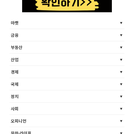
마켓
금융
부동산
산업
경제
국제
정치
사회
오피니언
문화·라이프