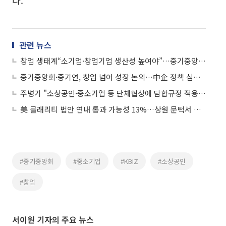
다.
관련 뉴스
창업 생태계“소기업·창업기업 생산성 높여야”…중기중앙회·중기연, 심포지엄
중기중앙회·중기연, 창업 넘어 성장 논의…中企 정책 심포지엄 개최
주병기 "소상공인·중소기업 등 단체협상에 담합규정 적용 배제"
美 클래리티 법안 연내 통과 가능성 13%…상원 문턱서 제동
#중기중앙회
#중소기업
#KBIZ
#소상공인
#창업
서이원 기자의 주요 뉴스