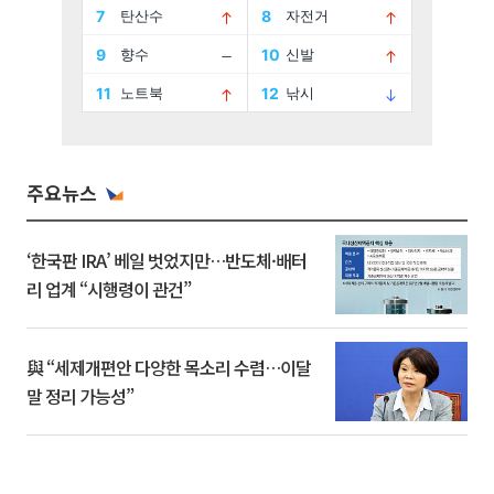
주요뉴스
‘한국판 IRA’ 베일 벗었지만…반도체·배터
리 업계 “시행령이 관건”
與 “세제개편안 다양한 목소리 수렴…이달
말 정리 가능성”