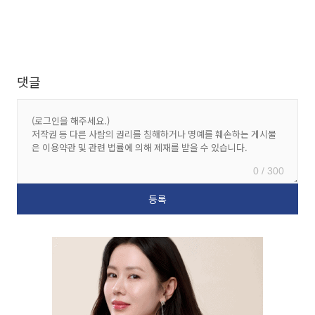
댓글
0 / 300