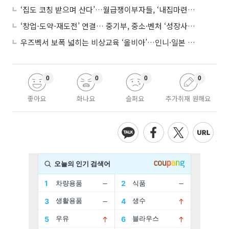
‘집도 코칭 받으며 산다’…월급쟁이부자들, ‘내집마련’ 신청 증가세
‘창업-도약-재도전’ 연결… 중기부, 중소·벤처 ‘성장사다리’ 짓는다
우즈벡서 보폭 넓히는 비상교육 ‘올비아’…인니·일본 진출 타진
0
0
0
0
좋아요
화나요
슬퍼요
추가취재 원해요