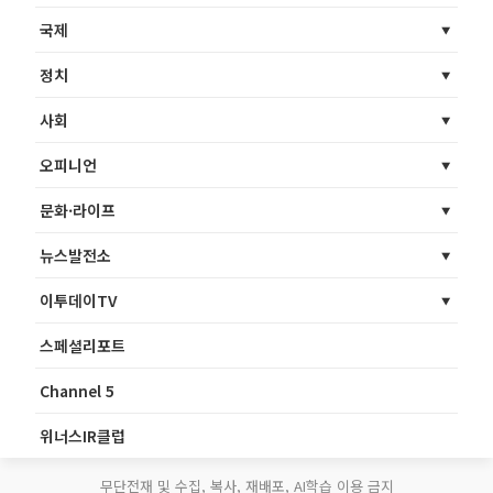
국제
정치
사회
오피니언
문화·라이프
뉴스발전소
이투데이TV
스페셜리포트
Channel 5
위너스IR클럽
무단전재 및 수집, 복사, 재배포, AI학습 이용 금지