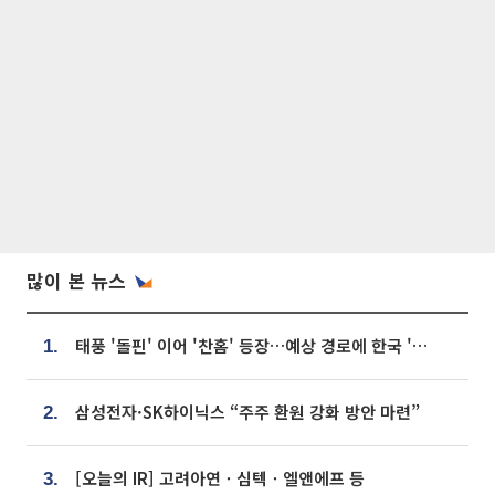
많이 본 뉴스
태풍 '돌핀' 이어 '찬홈' 등장…예상 경로에 한국 '한숨'
1.
삼성전자·SK하이닉스 “주주 환원 강화 방안 마련”
2.
[오늘의 IR] 고려아연ㆍ심텍ㆍ엘앤에프 등
3.