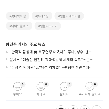
#롯데백화점
#롯데쇼핑
#텀블러페스티벌
#와이드플렉스
#텀블러꾸미기
황민주 기자의 주요 뉴스
“한국적 감성에 英 축구열정 더했다”...푸마, 성수 ‘맨시티 하우스’ 팝업
문체부 “예술인 안전망 강화·K컬처 세계화 속도”…문화강국 청사진 제시
“여성 창작 지원”vs“남성 역차별”…팽팽한 찬반론에 심사위원도 고심
0
0
0
0
좋아요
화나요
슬퍼요
추가취재 원해요