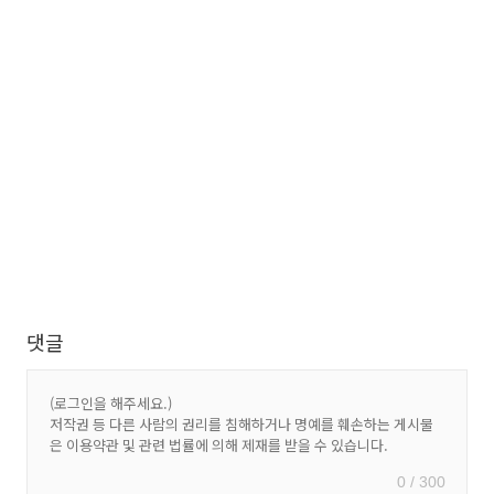
댓글
0 / 300