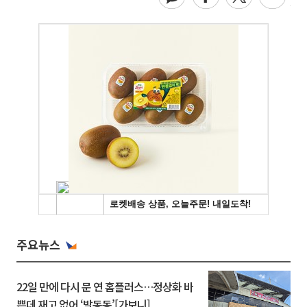
주요뉴스
22일 만에 다시 문 연 홈플러스…정상화 바
쁜데 재고 없어 ‘발동동’[가보니]