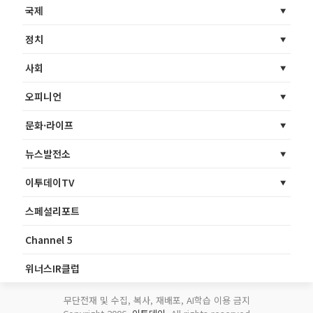
국제
정치
사회
오피니언
문화·라이프
뉴스발전소
이투데이TV
스페셜리포트
Channel 5
위너스IR클럽
무단전재 및 수집, 복사, 재배포, AI학습 이용 금지