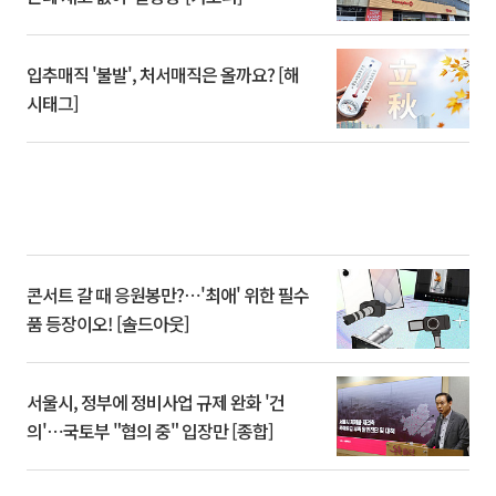
입추매직 '불발', 처서매직은 올까요? [해
시태그]
콘서트 갈 때 응원봉만?⋯'최애' 위한 필수
품 등장이오! [솔드아웃]
서울시, 정부에 정비사업 규제 완화 '건
의'⋯국토부 "협의 중" 입장만 [종합]