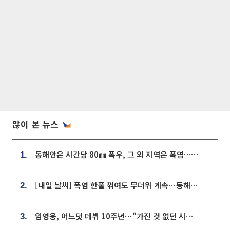
많이 본 뉴스
동해안은 시간당 80㎜ 폭우, 그 외 지역은 폭염…‘극과 극 날씨’
1.
[내일 날씨] 폭염 한풀 꺾여도 무더위 계속⋯동해안 이틀 연속 비
2.
임영웅, 어느덧 데뷔 10주년⋯"가진 것 없던 시절, 내 앞엔 20명의 팬뿐"
3.