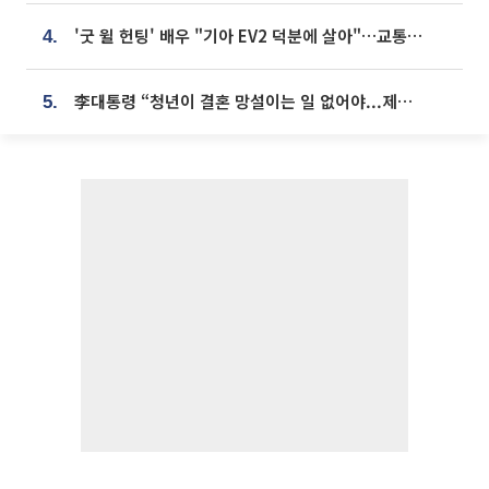
'굿 윌 헌팅' 배우 "기아 EV2 덕분에 살아"…교통사고 후 안전성 극찬
4.
李대통령 “청년이 결혼 망설이는 일 없어야...제도상 불이익 조사”
5.