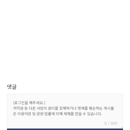
댓글
0 / 300