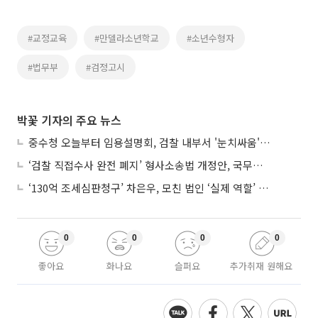
#교정교육
#만델라소년학교
#소년수형자
#법무부
#검정고시
박꽃 기자의 주요 뉴스
중수청 오늘부터 임용설명회, 검찰 내부서 '눈치싸움' 기류변화도
‘검찰 직접수사 완전 폐지’ 형사소송법 개정안, 국무회의 통과
‘130억 조세심판청구’ 차은우, 모친 법인 ‘실제 역할’ 다툴 듯
0
0
0
0
좋아요
화나요
슬퍼요
추가취재 원해요