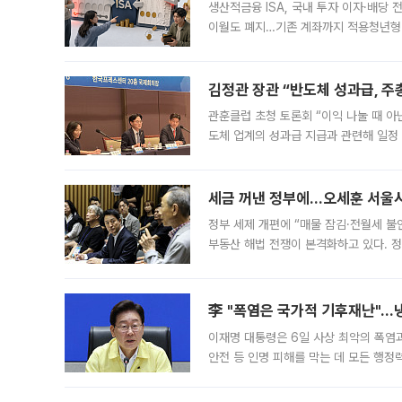
생산적금융 ISA, 국내 투자 이자·배당
이월도 폐지…기존 계좌까지 적용청년형 
는 5년마다 계좌를 해지하라는 건가요?”
편을
김정관 장관 “반도체 성과급, 
관훈클럽 초청 토론회 “이익 나눌 때 아
도체 업계의 성과급 지급과 관련해 일정
최근 상법·자본시장법 개정으로 기업 지
세금 꺼낸 정부에…오세훈 서울시장
정부 세제 개편에 “매물 잠김·전월세 불
부동산 해법 전쟁이 본격화하고 있다. 
드를 꺼내자 서울시는 전·월세 부담만 
李 "폭염은 국가적 기후재난"…냉
이재명 대통령은 6일 사상 최악의 폭염
안전 등 인명 피해를 막는 데 모든 행
인프라 확충 계획을 내년도 예산안에 반