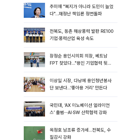
추미애 "복지가 아니라 도민이 늘었
다"…재정난 책임론 정면돌파
전북도, 동촌 해상풍력 발판 RE100
기업·풍력산업 육성 속도
장정순 용인시의회 의장, 베트남
FPT 찾았다…"용인 기업협력 뒷받
침"
이상일 시장, 다낭에 용인청년봉사
단 보낸다…'좋아용 거리' 만든다
국민대, ‘AX 이노베이션 얼라이언
스’ 출범⋯AI·SW 산학협력 강화
옥정호 남조류 증가세…전북도, 수
질감시 강화