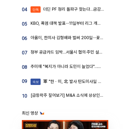
더딘 PF 정리 돌파구 찾는다…금감원, 1년 반 만에 매각설명회 재개
04
단독
KBO, 폭염 대책 발표⋯11일부터 리그 개시ㆍ경기 오후 7시 시작
05
아옳이, 한의사 김형배와 벌써 200일⋯꽃다발 들고 "프러포즈 아냐"
06
정부 공급카드 임박…서울시 협의·주민 설득이 성패 가른다 [부동산 해법 전쟁]
07
추미애 "복지가 아니라 도민이 늘었다"…재정난 책임론 정면돌파
08
09
軍 "한ㆍ미, 北 발사 탄도미사일 제원 정밀분석 중"
속보
[급등락주 짚어보기] M&A 소식에 상상인증권ㆍ유니켐 ‘상한가’⋯유증 제동 걸린 SK디앤디↑
10
최신 영상