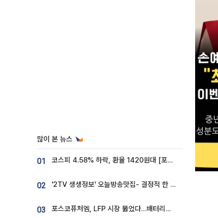
많이 본 뉴스
코스피 4.58% 하락, 환율 1420원대 [포토]
01
'2TV 생생정보' 오늘방송맛집- 결정적 한 수, 3종 메밀면! 메밀 소바 맛집 '의○○○○'
02
포스코퓨처엠, LFP 시장 뚫었다…배터리사와 대규모 장기 공급 합의
03