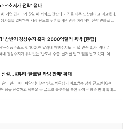
예고⋯‘초저가 전략’ 접나
 AI 기업 딥시크가 6일 AI 서비스 전반의 가격을 대폭 인상한다고 예고했다.
 경쟁사들을 압박하며 시장 판도를 뒤흔들어온 만큼 이례적인 전략 변화로 평
 이날 공지를 통해 구체적인 인상 폭은 공개하지 않았지만 상당한 수
' 상반기 경상수지 흑자 2000억달러 육박 [종합]
급'⋯상품수출도 첫 1000억달러대 여행수지도 두 달 연속 흑자 '역대 2
국내 경상수지가 유례없는 '반도체 수출' 날개를 달고 훨훨 날고 있다. 역대
경상수지 뿐 아니라 상반기 경상수지 흑자도 2000억달러에 근접하며 사상 최
신설…K뷰티 ‘글로벌 라방 판매’ 확대
터 손익 관리 에이피알·닥터멜락신도 틱톡샵 라이브방송 강화 글로벌 K뷰티
담팀을 신설하고 틱톡샵 등 글로벌 플랫폼을 통한 라이브 방송 판매 확대에
급하는 데서 한발 더 나아가 방송 기획과 상품 구성, 출연자 섭외, 손익