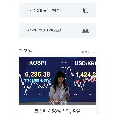
내가 저장한 뉴스 모아보기
내가 구독한 기자 전체보기
한 컷
코스피 4.58% 하락, 환율