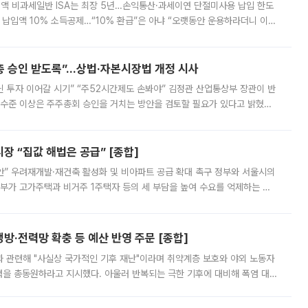
 전액 비과세일반 ISA는 최장 5년…손익통산·과세이연 단절미사용 납입 한도
납입액 10% 소득공제…“10% 환급”은 아냐 “오랫동안 운용하라더니 이제
 ‘만능 절세 통장’으로 불리는 개인종합자산관리계좌(ISA)가 두 갈래로 개
주총 승인 받도록”…상법·자본시장법 개정 시사
닌 투자 이어갈 시기” “주52시간제도 손봐야” 김정관 산업통상부 장관이 반
 수준 이상은 주주총회 승인을 거치는 방안을 검토할 필요가 있다고 밝혔다.
배구조와 주주권 강화 논의가 이어지는 가운데, 핵심 연구인력에 대한
 “집값 해법은 공급” [종합]
안” 우려재개발·재건축 활성화 및 비아파트 공급 확대 촉구 정부와 서울시의
정부가 고가주택과 비거주 1주택자 등의 세 부담을 높여 수요를 억제하는 카
키울 것이라며 세금이 아닌 공급이 근본적인 처방이라고 전면 반박했다.
방·전력망 확충 등 예산 반영 주문 [종합]
과 관련해 "사실상 국가적인 기후 재난"이라며 취약계층 보호와 야외 노동자
정력을 총동원하라고 지시했다. 아울러 반복되는 극한 기후에 대비해 폭염 대응
영하는 방안도 검토하라고 주문했다. 이 대통령은 이날 폭염·가뭄 대