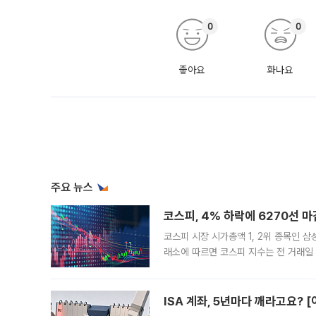
0
0
좋아요
화나요
주요 뉴스
코스피, 4% 하락에 6270선 마
코스피 시장 시가총액 1, 2위 종목인 
래소에 따르면 코스피 지수는 전 거래일 대
1.81% 내린 6478.75에 출발한 코
다. 이날 오전
ISA 계좌, 5년마다 깨라고요? 