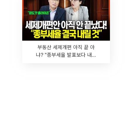
부동산 세제개편 아직 끝 아
냐? "종부세율 발표보다 내릴
것" 장기거주·양도세 전망 I 집
땅지성 I 김인만, 진미윤