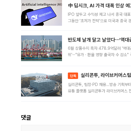
中 딥시크, AI 가격 대폭 인상 
IPO 앞두고 수익성 제고 나서 중국 대표
그동안 ‘초저가 전략’으로 미국과 중국
가된다. 블룸버그통신에 따르면 딥시크는
반도체 날개 달고 날았다⋯'역대급
6월 상품수지 흑자 478.9억달러 '역대
위'⋯"유가ㆍ환율 영향 출국자 수 감소" 
급 수출 호조가 매달 이어지면서 6월 
대 기
실리콘투, 라이브커머스팀 
단독
실리콘투, 팀장·PD 채용…방송 기획부
유통 플랫폼 실리콘투가 라이브커머스 전
나섰다. 국내 화장품을 해외 유통망에 공
댓글