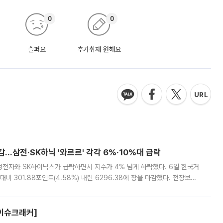
0
0
슬퍼요
추가취재 원해요
감…삼전·SK하닉 '와르르' 각각 6%·10%대 급락
삼성전자와 SK하이닉스가 급락하면서 지수가 4% 넘게 하락했다. 6일 한국거
비 301.88포인트(4.58%) 내린 6296.38에 장을 마감했다. 전장보다
스피는 장중 한때 6550.94까지 오르기도 했으나 6238.32까지 밀리기도 했
[이슈크래커]