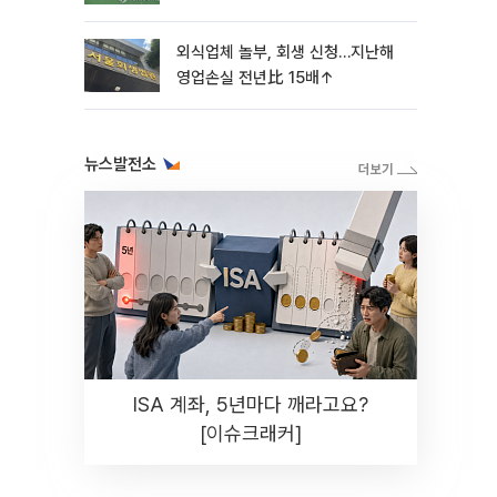
외식업체 놀부, 회생 신청…지난해
영업손실 전년比 15배↑
뉴스발전소
ISA 계좌, 5년마다 깨라고요?
[이슈크래커]