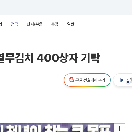
업
전국
인사/부음
동정
일반
열무김치 400상자 기탁
기사
구글 선호매체 추가