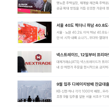
명노준 주택실장, 재개발·재건축 주택공
공급 확대 방침을 거듭 강조한 가운데 정
면 반박하고 나섰다. 명노준 서울시 주택
서울 40도 찍더니 하남 40.8도
서울ㆍ노원 40.2도 이어 하남 40.8도
안 비 시작·내륙 소나기…무더위·열대야 
에서도 40도를 웃도는 기온이 관측됐다
의 극심한
넥스트레이드, 12일부터 프리마
대체거래소(ATS) 넥스트레이드가 프리
내 상·하한가 주문을 한시적으로 금지하
가 체결 사례와 관련해 설명자료를 내고
9월 입주 디에이치방배 잔금대출
KB·신한·하나 각각 1000억 배정…우
조정 9월 입주를 앞둔 서울 서초구 ‘디
은행과 NH농협은행도 대출 취급을 검토
민은행