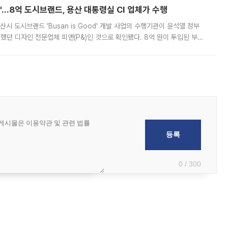
od'…8억 도시브랜드, 용산 대통령실 CI 업체가 수행
시 도시브랜드 ‘Busan is Good’ 개발 사업의 수행기관이 윤석열 정부
여했던 디자인 전문업체 피앤(P&)인 것으로 확인됐다. 8억 원이 투입된 부산
 부족과 디자인 정체성 논란에 휩싸였던 만큼, 사업 선정 과정과 결과물에
0 / 300