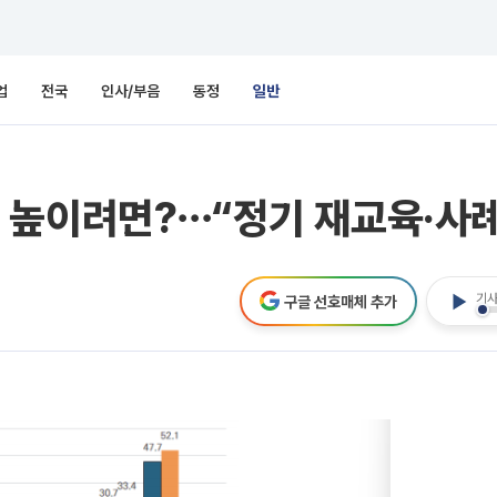
업
전국
인사/부음
동정
일반
 높이려면?⋯“정기 재교육·사
기사
구글 선호매체 추가