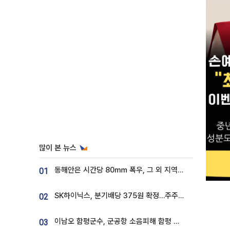
많이 본 뉴스
동해안은 시간당 80㎜ 폭우, 그 외 지역은 폭염…‘극과 극 날씨’
01
SK하이닉스, 분기배당 375원 확정…주주환원책 9월로 앞당겨 발표
02
이남오 함평군수, 군공항 소음피해 함평 보상 요구
03