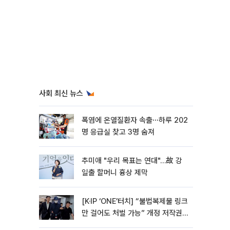
사회 최신 뉴스
폭염에 온열질환자 속출⋯하루 202
명 응급실 찾고 3명 숨져
추미애 "우리 목표는 연대"…故 강
일출 할머니 흉상 제막
[K·IP ‘ONE’터치] “불법복제물 링크
만 걸어도 처벌 가능” 개정 저작권
법 어떻게 바뀌었나