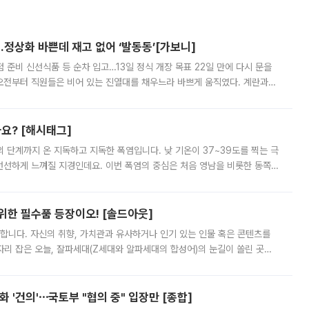
…정상화 바쁜데 재고 없어 ‘발동동’[가보니]
준비 신선식품 등 순차 입고…13일 정식 개장 목표 22일 만에 다시 문을
오전부터 직원들은 비어 있는 진열대를 채우느라 바쁘게 움직였다. 계란과
리를 잡기 시작했지만, 매장 곳곳엔 여전히 텅 빈 매대가 먼저 눈에 들어왔
까요? [해시태그]
’의 단계까지 온 지독하고 지독한 폭염입니다. 낮 기온이 37~39도를 찍는 극
 선선하게 느껴질 지경인데요. 이번 폭염의 중심은 처음 영남을 비롯한 동쪽
 북서풍이 산맥을 넘어 영남 쪽으로 내려오면서 뜨겁고 건조해졌는데요.
 위한 필수품 등장이오! [솔드아웃]
합니다. 자신의 취향, 가치관과 유사하거나 인기 있는 인물 혹은 콘텐츠를
'가 자리 잡은 오늘, 잘파세대(Z세대와 알파세대의 합성어)의 눈길이 쏠린 곳은
리는 공연장. 응원봉만큼이나 눈에 띄는 게 있습니다. 공연이 시작되기
 '건의'⋯국토부 "협의 중" 입장만 [종합]