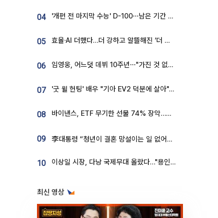
'개편 전 마지막 수능' D-100⋯남은 기간 성적 올릴 전략은
04
효율·AI 더했다…더 강하고 알뜰해진 ‘더 뉴 그랜저 하이브리드’ [ET의 모빌리티]
05
임영웅, 어느덧 데뷔 10주년⋯"가진 것 없던 시절, 내 앞엔 20명의 팬뿐"
06
'굿 윌 헌팅' 배우 "기아 EV2 덕분에 살아"…교통사고 후 안전성 극찬
07
바이낸스, ETF 무기한 선물 74% 장악…한국 레버리지 ETF 거래 급증 [e가상자산]
08
09
李대통령 “청년이 결혼 망설이는 일 없어야...제도상 불이익 조사”
이상일 시장, 다낭 국제무대 올랐다…"용인, 세계 최대 반도체 도시 된다"
10
최신 영상