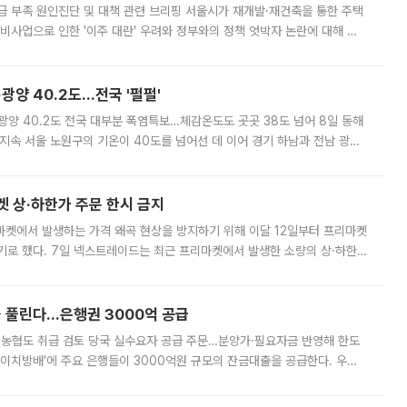
급 부족 원인진단 및 대책 관련 브리핑 서울시가 재개발·재건축을 통한 주택
비사업으로 인한 '이주 대란' 우려와 정부와의 정책 엇박자 논란에 대해 정
실장은 2031년까지 31만 가구 착공 목표에 차질이 없다는 입장이나,
·광양 40.2도…전국 '펄펄'
·광양 40.2도 전국 대부분 폭염특보…체감온도도 곳곳 38도 넘어 8일 동해
지속 서울 노원구의 기온이 40도를 넘어선 데 이어 경기 하남과 전남 광양
. 전국 대부분 지역에 폭염특보가 내려진 가운데 곳곳에서 39~40도 안팎
켓 상·하한가 주문 한시 금지
마켓에서 발생하는 가격 왜곡 현상을 방지하기 위해 이달 12일부터 프리마켓
기로 했다. 7일 넥스트레이드는 최근 프리마켓에서 발생한 소량의 상·하한
, 주문 오류로 인한 가격 급등락을 최소화하기 위한 비상 대응방안을 발표
 풀린다…은행권 3000억 공급
리·농협도 취급 검토 당국 실수요자 공급 주문…분양가·필요자금 반영해 한도
에이치방배’에 주요 은행들이 3000억원 규모의 잔금대출을 공급한다. 우리
하고 있어 향후 공급 규모가 늘어날 전망이다. 7일 금융권에 따르면 KB국