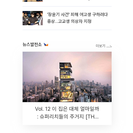
판]
'장윤기 사건' 피해 여고생 구하려다
중상…고교생 의상자 지정
뉴스발전소
Vol. 12 이 집은 대체 얼마일까
: 슈퍼리치들의 주거지 [THE
RARE]