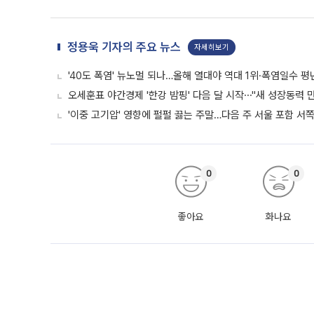
정용욱 기자의 주요 뉴스
자세히보기
'40도 폭염' 뉴노멀 되나…올해 열대야 역대 1위·폭염일수 평
오세훈표 야간경제 '한강 밤핑' 다음 달 시작⋯"새 성장동력 만
'이중 고기압' 영향에 펄펄 끓는 주말…다음 주 서울 포함 서
0
0
좋아요
화나요