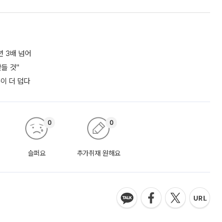
년 3배 넘어
들 것"
쪽이 더 덥다
0
0
슬퍼요
추가취재 원해요