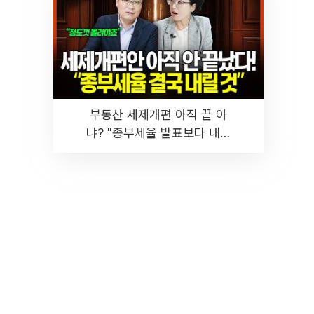
부동산 세제개편 아직 끝 아
냐? "종부세율 발표보다 내릴
것" 장기거주·양도세 전망 I 집
땅지성 I 김인만, 진미윤