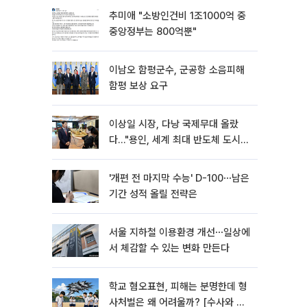
추미애 "소방인건비 1조1000억 중
중앙정부는 800억뿐"
이남오 함평군수, 군공항 소음피해
함평 보상 요구
이상일 시장, 다낭 국제무대 올랐
다…"용인, 세계 최대 반도체 도시
된다"
'개편 전 마지막 수능' D-100⋯남은
기간 성적 올릴 전략은
서울 지하철 이용환경 개선⋯일상에
서 체감할 수 있는 변화 만든다
학교 혐오표현, 피해는 분명한데 형
사처벌은 왜 어려울까? [수사와 재