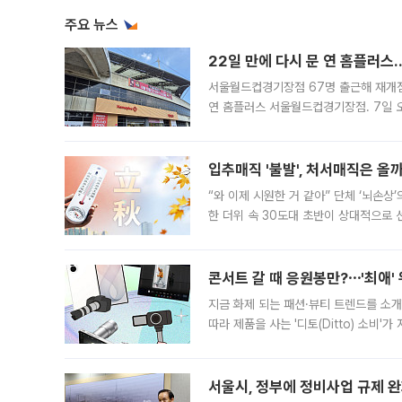
주요 뉴스
22일 만에 다시 문 연 홈플러스
서울월드컵경기장점 67명 출근해 재개점 
연 홈플러스 서울월드컵경기장점. 7일 
우유, 과일 같은 신선식품이 차근차근 자
입추매직 '불발', 처서매직은 올
“와 이제 시원한 거 같아” 단체 ‘뇌손상
한 더위 속 30도대 초반이 상대적으로
지역에 있었습니다. 7월 말에는 서풍과
콘서트 갈 때 응원봉만?⋯'최애'
지금 화제 되는 패션·뷰티 트렌드를 소개
따라 제품을 사는 '디토(Ditto) 소비
어디일까요? 아이돌 콘서트 시작을 기다
서울시, 정부에 정비사업 규제 완화