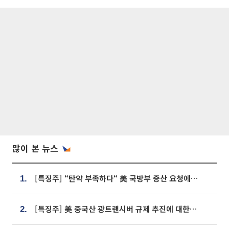
많이 본 뉴스
[특징주] “탄약 부족하다“ 美 국방부 증산 요청에⋯국내 방산주 급등세
1.
[특징주] 美 중국산 광트랜시버 규제 추진에 대한광통신 등 광통신株 강세
2.