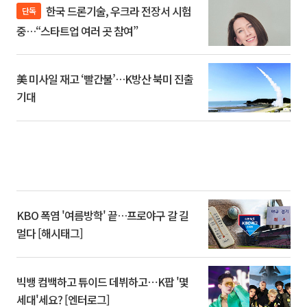
한국 드론기술, 우크라 전장서 시험
단독
중…“스타트업 여러 곳 참여”
美 미사일 재고 ‘빨간불’…K방산 북미 진출
기대
KBO 폭염 '여름방학' 끝…프로야구 갈 길
멀다 [해시태그]
빅뱅 컴백하고 튜이드 데뷔하고⋯K팝 '몇
세대'세요? [엔터로그]