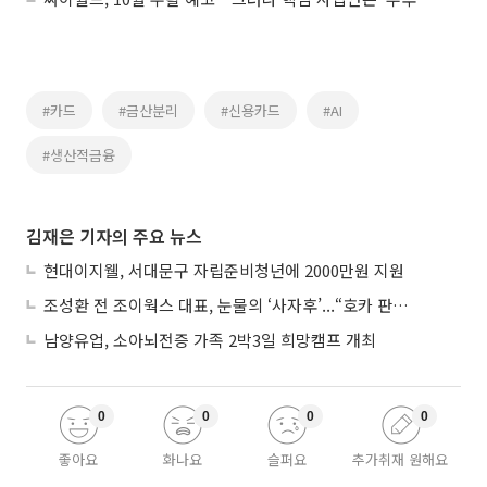
#카드
#금산분리
#신용카드
#AI
#생산적금융
김재은 기자의 주요 뉴스
현대이지웰, 서대문구 자립준비청년에 2000만원 지원
조성환 전 조이웍스 대표, 눈물의 ‘사자후’...“호카 판권 탈취 노린 경쟁사가 기획·폭행 유도”
남양유업, 소아뇌전증 가족 2박3일 희망캠프 개최
0
0
0
0
좋아요
화나요
슬퍼요
추가취재 원해요