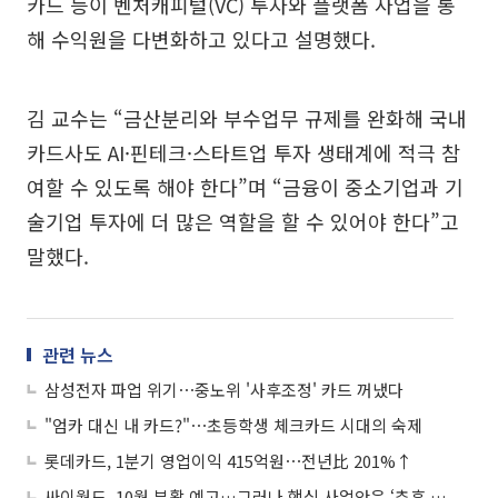
카드 등이 벤처캐피털(VC) 투자와 플랫폼 사업을 통
해 수익원을 다변화하고 있다고 설명했다.
김 교수는 “금산분리와 부수업무 규제를 완화해 국내
카드사도 AI·핀테크·스타트업 투자 생태계에 적극 참
여할 수 있도록 해야 한다”며 “금융이 중소기업과 기
술기업 투자에 더 많은 역할을 할 수 있어야 한다”고
말했다.
관련 뉴스
삼성전자 파업 위기⋯중노위 '사후조정' 카드 꺼냈다
"엄카 대신 내 카드?"⋯초등학생 체크카드 시대의 숙제
롯데카드, 1분기 영업이익 415억원⋯전년比 201%↑
싸이월드, 10월 부활 예고…그러나 핵심 사업안은 ‘추후 공개’