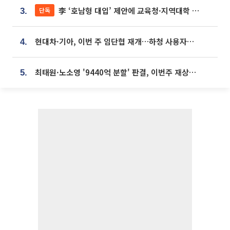
李 ‘호남형 대입’ 제안에 교육청·지역대학 서·논술형 입시 연계 '착수'
단독
3.
현대차·기아, 이번 주 임단협 재개…하청 사용자성 재심도 ‘변수’
4.
최태원·노소영 '9440억 분할' 판결, 이번주 재상고 여부 주목
5.