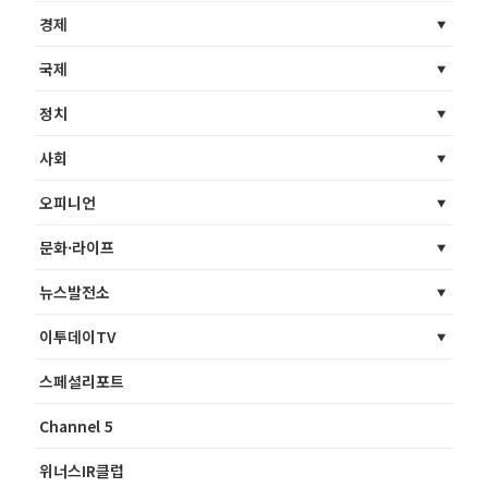
경제
국제
정치
사회
오피니언
문화·라이프
뉴스발전소
이투데이TV
스페셜리포트
Channel 5
위너스IR클럽