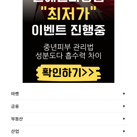
마켓
금융
부동산
산업