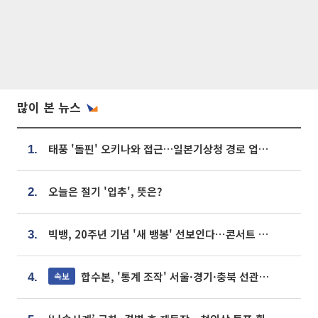
많이 본 뉴스
태풍 '돌핀' 오키나와 접근…일본기상청 경로 업데이트
1.
오늘은 절기 '입추', 뜻은?
2.
빅뱅, 20주년 기념 '새 뱅봉' 선보인다⋯콘서트 앞두고 팝업 개최
3.
합수본, '통계 조작' 서울·경기·충북 선관위 등 추가 압수수색
속보
4.