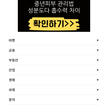
마켓
금융
부동산
산업
경제
국제
정치