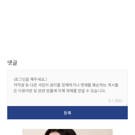
댓글
0 / 300