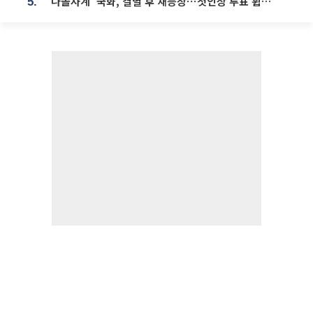
‘나솔사계’ 국화, 결별 후 재등장⋯첫인상 투표 휩쓸고 ‘인기녀’ 등극
5.