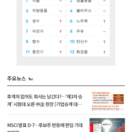
주요뉴스
후계자 없어도 회사는 남긴다?…‘제3자 승
계’ 시험대 오른 中企 현장 [기업승계 대전
환]
MSCI 발표 D-7…후보주 반등에 편입 기대