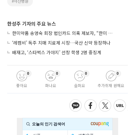
#아산병원
한성주 기자의 주요 뉴스
한미약품 송영숙 회장 법인카드 의혹 제보자, “한미 잘 되기 바라는 마음”
‘레켐비’ 독주 치매 치료제 시장…국산 신약 등장하나
배재고, ‘스타벅스 가야지’ 선창 학생 2명 중징계
0
0
0
0
좋아요
화나요
슬퍼요
추가취재 원해요