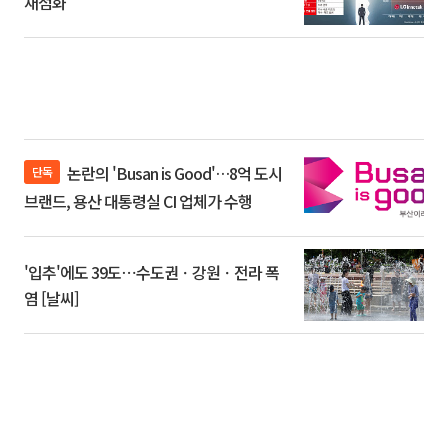
재점화
논란의 'Busan is Good'…8억 도시
단독
브랜드, 용산 대통령실 CI 업체가 수행
'입추'에도 39도⋯수도권ㆍ강원ㆍ전라 폭
염 [날씨]