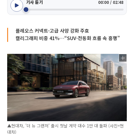
기사 듣기
00:00 / 02:48
플레오스 커넥트·고급 사양 강화 주효
캘리그래피 비중 41%…“SUV·전동화 흐름 속 흥행”
▲현대차, '더 뉴 그랜저' 출시 첫날 계약 대수 1만 대 돌파 (사진=현
대차)