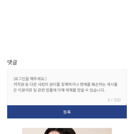
댓글
0 / 300