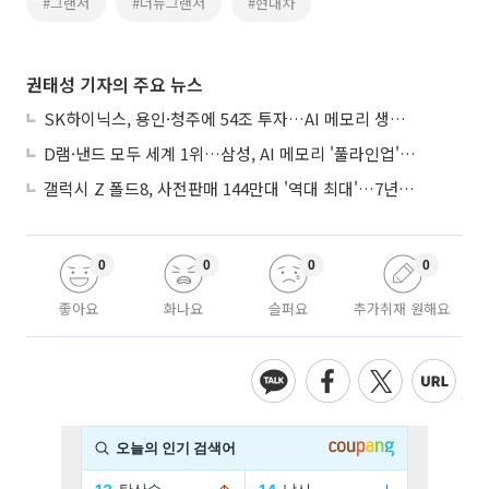
#그랜저
#더뉴그랜저
#현대차
권태성 기자의 주요 뉴스
SK하이닉스, 용인·청주에 54조 투자…AI 메모리 생산기지 키운다
D램·낸드 모두 세계 1위…삼성, AI 메모리 '풀라인업'으로 승부
갤럭시 Z 폴드8, 사전판매 144만대 '역대 최대'…7년만에 갤노트10 기록 넘어
0
0
0
0
좋아요
화나요
슬퍼요
추가취재 원해요