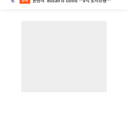
논란의 'Busan is Good'…8억 도시브랜드, 용산 대통령실 CI 업체가 수행
단독
5.