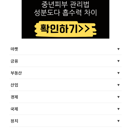
마켓
금융
부동산
산업
경제
국제
정치