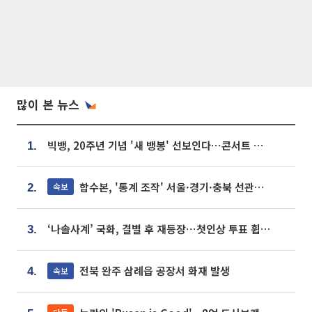
많이 본 뉴스
빅뱅, 20주년 기념 '새 뱅봉' 선보인다⋯콘서트 앞두고 팝업 개최
1.
합수본, '통계 조작' 서울·경기·충북 선관위 등 추가 압수수색
속보
2.
‘나솔사계’ 국화, 결별 후 재등장⋯첫인상 투표 휩쓸고 ‘인기녀’ 등극
3.
전북 완주 삼례읍 공장서 화재 발생
속보
4.