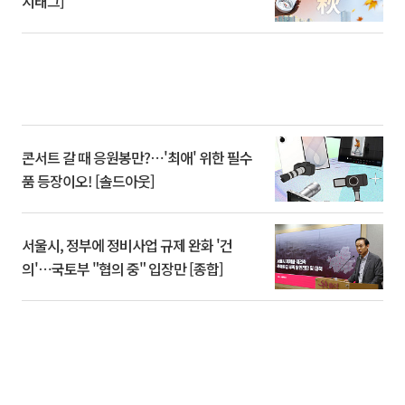
시태그]
콘서트 갈 때 응원봉만?⋯'최애' 위한 필수
품 등장이오! [솔드아웃]
서울시, 정부에 정비사업 규제 완화 '건
의'⋯국토부 "협의 중" 입장만 [종합]