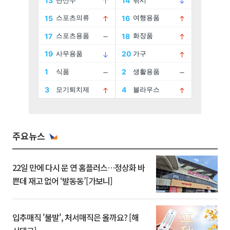
주요뉴스
22일 만에 다시 문 연 홈플러스…정상화 바
쁜데 재고 없어 ‘발동동’[가보니]
입추매직 '불발', 처서매직은 올까요? [해