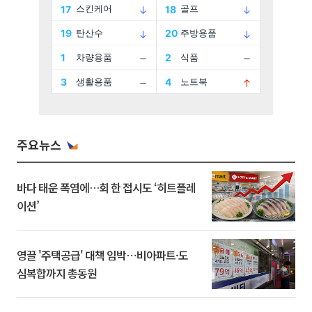
주요뉴스
바다 태운 폭염에…회 한 접시도 ‘히트플레
이션’
영끌 '주택공급' 대책 임박⋯비아파트·도
심복합까지 총동원