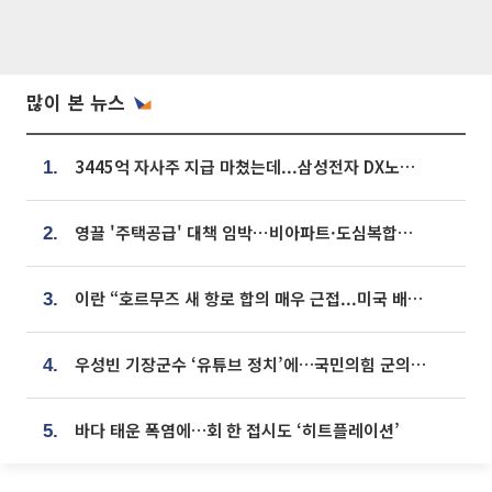
많이 본 뉴스
3445억 자사주 지급 마쳤는데...삼성전자 DX노조, 뒤늦은 '떼쓰기 집회'
1.
영끌 '주택공급' 대책 임박⋯비아파트·도심복합까지 총동원
2.
이란 “호르무즈 새 항로 합의 매우 근접...미국 배상 먼저”
3.
우성빈 기장군수 ‘유튜브 정치’에…국민의힘 군의원들 집단 반발
4.
바다 태운 폭염에…회 한 접시도 ‘히트플레이션’
5.