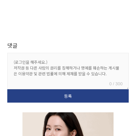
댓글
0 / 300