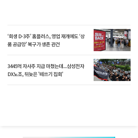
‘회생 D-3주’ 홈플러스, 영업 재개에도 ‘상
품 공급망’ 복구가 생존 관건
3445억 자사주 지급 마쳤는데...삼성전자
DX노조, 뒤늦은 '떼쓰기 집회'