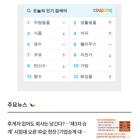
주요뉴스
후계자 없어도 회사는 남긴다?…‘제3자 승
계’ 시험대 오른 中企 현장 [기업승계 대전