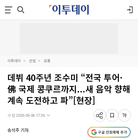
이투데이
산업
유통
데뷔 40주년 조수미 “전국 투어·
佛 국제 콩쿠르까지...새 음악 향해
계속 도전하고 파”[현장]
수정 2026-05-06 17:36
송석주 기자
구글 선호매체 추가