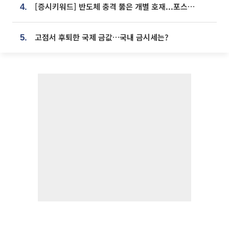
[증시키워드] 반도체 충격 뚫은 개별 호재...포스코퓨처엠·에코프로·한화솔루션 '눈길'
4.
고점서 후퇴한 국제 금값…국내 금시세는?
5.