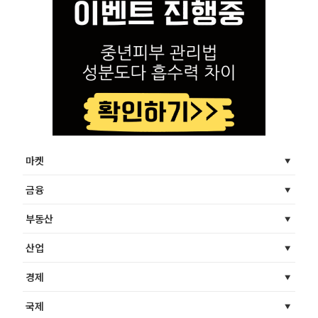
마켓
금융
부동산
산업
경제
국제