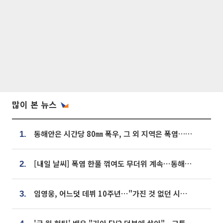
많이 본 뉴스
동해안은 시간당 80㎜ 폭우, 그 외 지역은 폭염…‘극과 극 날씨’
1.
[내일 날씨] 폭염 한풀 꺾여도 무더위 계속⋯동해안 이틀 연속 비
2.
임영웅, 어느덧 데뷔 10주년⋯"가진 것 없던 시절, 내 앞엔 20명의 팬뿐"
3.