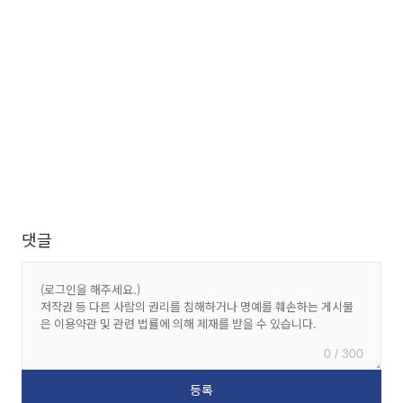
댓글
0 / 300