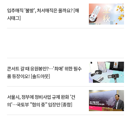
입추매직 '불발', 처서매직은 올까요? [해
시태그]
콘서트 갈 때 응원봉만?⋯'최애' 위한 필수
품 등장이오! [솔드아웃]
서울시, 정부에 정비사업 규제 완화 '건
의'⋯국토부 "협의 중" 입장만 [종합]