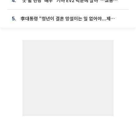
'굿 윌 헌팅' 배우 "기아 EV2 덕분에 살아"…교통사고 후 안전성 극찬
4.
李대통령 “청년이 결혼 망설이는 일 없어야...제도상 불이익 조사”
5.