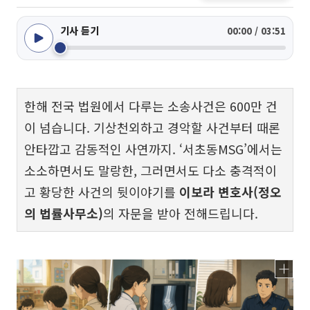
기사 듣기
00:00 / 03:51
한해 전국 법원에서 다루는 소송사건은 600만 건
이 넘습니다. 기상천외하고 경악할 사건부터 때론
안타깝고 감동적인 사연까지. ‘서초동MSG’에서는
소소하면서도 말랑한, 그러면서도 다소 충격적이
고 황당한 사건의 뒷이야기를
이보라 변호사(정오
의 법률사무소)
의 자문을 받아 전해드립니다.