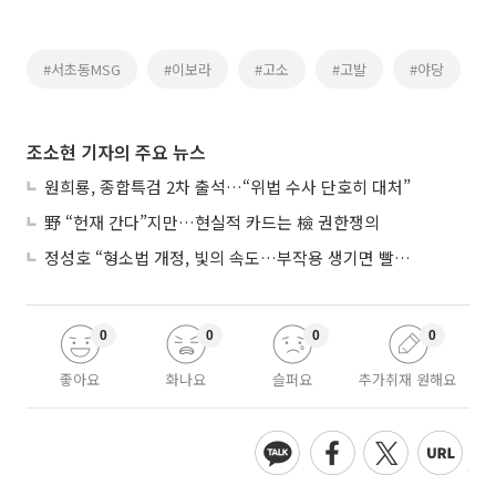
#서초동MSG
#이보라
#고소
#고발
#야당
조소현 기자의 주요 뉴스
원희룡, 종합특검 2차 출석…“위법 수사 단호히 대처”
野 “헌재 간다”지만…현실적 카드는 檢 권한쟁의
정성호 “형소법 개정, 빛의 속도…부작용 생기면 빨리 고쳐야”
0
0
0
0
좋아요
화나요
슬퍼요
추가취재 원해요