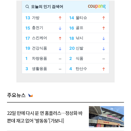
주요뉴스
22일 만에 다시 문 연 홈플러스…정상화 바
쁜데 재고 없어 ‘발동동’[가보니]