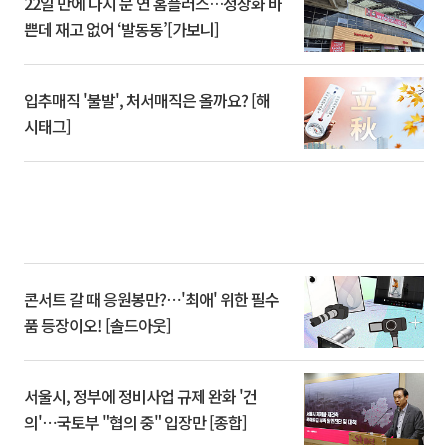
22일 만에 다시 문 연 홈플러스…정상화 바
쁜데 재고 없어 ‘발동동’[가보니]
입추매직 '불발', 처서매직은 올까요? [해
시태그]
콘서트 갈 때 응원봉만?⋯'최애' 위한 필수
품 등장이오! [솔드아웃]
서울시, 정부에 정비사업 규제 완화 '건
의'⋯국토부 "협의 중" 입장만 [종합]