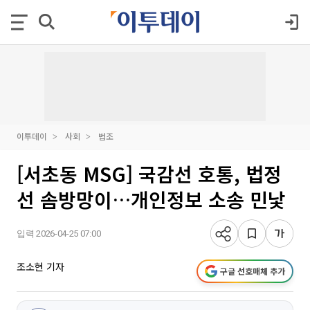
이투데이
사회
법조
[서초동 MSG] 국감선 호통, 법정
선 솜방망이…개인정보 소송 민낯
입력 2026-04-25 07:00
조소현 기자
구글 선호매체 추가