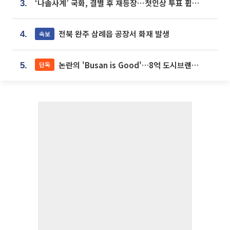
‘나솔사계’ 국화, 결별 후 재등장⋯첫인상 투표 휩쓸고 ‘인기녀’ 등극
3.
전북 완주 삼례읍 공장서 화재 발생
속보
4.
논란의 'Busan is Good'…8억 도시브랜드, 용산 대통령실 CI 업체가 수행
단독
5.