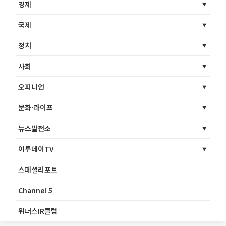
경제
국제
정치
사회
오피니언
문화·라이프
뉴스발전소
이투데이TV
스페셜리포트
Channel 5
위너스IR클럽