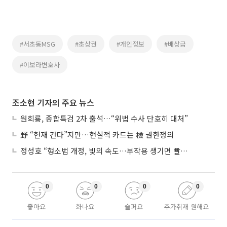
#서초동MSG
#초상권
#개인정보
#배상금
#이보라변호사
조소현 기자의 주요 뉴스
원희룡, 종합특검 2차 출석…“위법 수사 단호히 대처”
野 “헌재 간다”지만…현실적 카드는 檢 권한쟁의
정성호 “형소법 개정, 빛의 속도…부작용 생기면 빨리 고쳐야”
0
0
0
0
좋아요
화나요
슬퍼요
추가취재 원해요