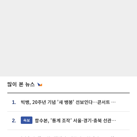
많이 본 뉴스
빅뱅, 20주년 기념 '새 뱅봉' 선보인다⋯콘서트 앞두고 팝업 개최
1.
합수본, '통계 조작' 서울·경기·충북 선관위 등 추가 압수수색
속보
2.