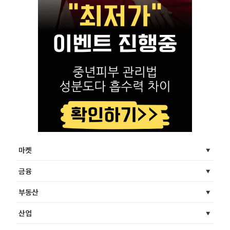
마켓
금융
부동산
산업