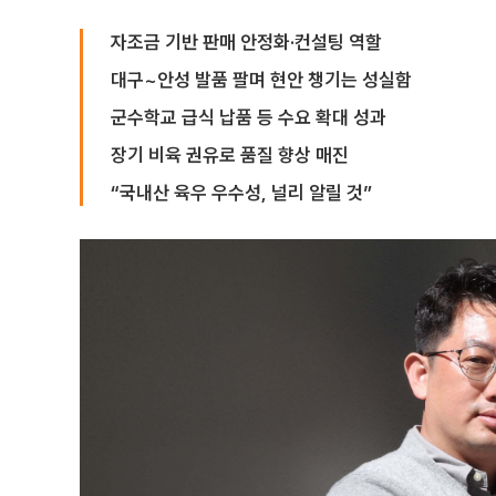
자조금 기반 판매 안정화·컨설팅 역할
대구~안성 발품 팔며 현안 챙기는 성실함
군수학교 급식 납품 등 수요 확대 성과
장기 비육 권유로 품질 향상 매진
“국내산 육우 우수성, 널리 알릴 것”