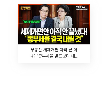
부동산 세제개편 아직 끝 아
냐? "종부세율 발표보다 내릴
것" 장기거주·양도세 전망 I 집
땅지성 I 김인만, 진미윤