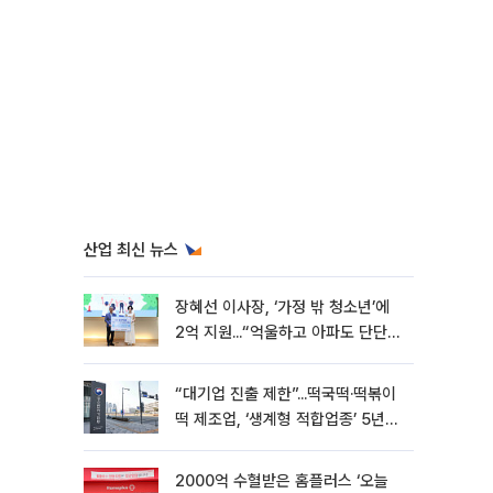
산업 최신 뉴스
장혜선 이사장, ‘가정 밖 청소년’에
2억 지원...“억울하고 아파도 단단해
지길”[현장]
“대기업 진출 제한”...떡국떡·떡볶이
떡 제조업, ‘생계형 적합업종’ 5년
연장
2000억 수혈받은 홈플러스 ‘오늘