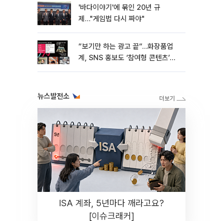
'바다이야기'에 묶인 20년 규
제…"게임법 다시 짜야"
“보기만 하는 광고 끝“…화장품업
계, SNS 홍보도 ‘참여형 콘텐츠’로
변모[K뷰티 라방戰]
뉴스발전소
ISA 계좌, 5년마다 깨라고요?
[이슈크래커]