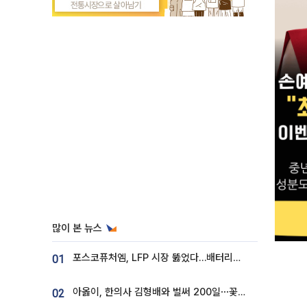
많이 본 뉴스
포스코퓨처엠, LFP 시장 뚫었다…배터리사와 대규모 장기 공급 합의
01
아옳이, 한의사 김형배와 벌써 200일⋯꽃다발 들고 "프러포즈 아냐"
02