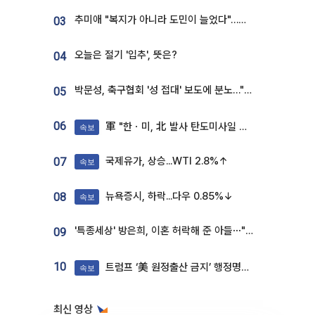
추미애 "복지가 아니라 도민이 늘었다"…재정난 책임론 정면돌파
03
오늘은 절기 '입추', 뜻은?
04
박문성, 축구협회 '성 접대' 보도에 분노…"다 말아먹으려고 작정했나"
05
06
軍 "한ㆍ미, 北 발사 탄도미사일 제원 정밀분석 중"
속보
국제유가, 상승...WTI 2.8%↑
07
속보
뉴욕증시, 하락...다우 0.85%↓
08
속보
'특종세상' 방은희, 이혼 허락해 준 아들⋯"너무 잘 커줬다" 오열
09
10
트럼프 ‘美 원정출산 금지’ 행정명령 서명
속보
최신 영상