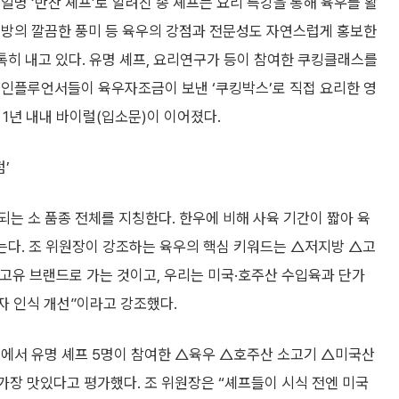
일명 ‘반찬 셰프’로 알려진 송 셰프는 요리 특강을 통해 육우를 활
지방의 깔끔한 풍미 등 육우의 강점과 전문성도 자연스럽게 홍보한
톡톡히 내고 있다. 유명 셰프, 요리연구가 등이 참여한 쿠킹클래스를
 인플루언서들이 육우자조금이 보낸 ‘쿠킹박스’로 직접 요리한 영
1년 내내 바이럴(입소문)이 이어졌다.
’
는 소 품종 전체를 지칭한다. 한우에 비해 사육 기간이 짧아 육
는다. 조 위원장이 강조하는 육우의 핵심 키워드는 △저지방 △고
 고유 브랜드로 가는 것이고, 우리는 미국·호주산 수입육과 단가
자 인식 개선”이라고 강조했다.
텔에서 유명 셰프 5명이 참여한 △육우 △호주산 소고기 △미국산
가장 맛있다고 평가했다. 조 위원장은 “셰프들이 시식 전엔 미국