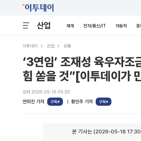
산업
재계
전자/통신/IT
자동차
중
이투데이
산업
유통
‘3연임’ 조재성 육우자조
힘 쏟을 것”[이투데이가 
입력 2026-05-19 05:30
연희진 기자
황민주 기자
구독
구독
본 기사는 (2026-05-18 17:3