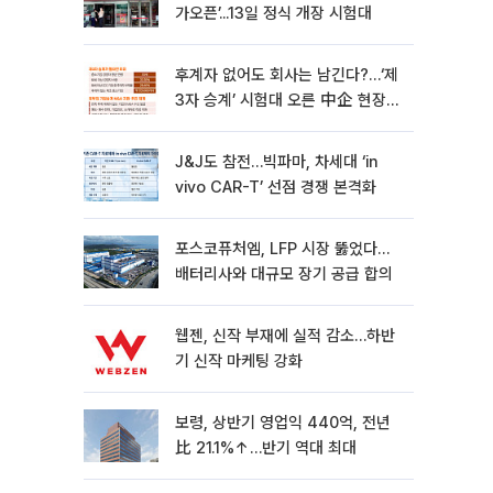
가오픈’...13일 정식 개장 시험대
후계자 없어도 회사는 남긴다?…‘제
3자 승계’ 시험대 오른 中企 현장
[기업승계 대전환]
J&J도 참전…빅파마, 차세대 ‘in
vivo CAR-T’ 선점 경쟁 본격화
포스코퓨처엠, LFP 시장 뚫었다…
배터리사와 대규모 장기 공급 합의
웹젠, 신작 부재에 실적 감소…하반
기 신작 마케팅 강화
보령, 상반기 영업익 440억, 전년
比 21.1%↑…반기 역대 최대