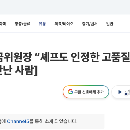
화학
항공/물류
유통
의료/바이오
중기/벤처
일반
금위원장 “셰프도 인정한 고품질
만난 사람]
기사
구글 선호매체 추가
0)에
Channel5
를 통해 소개 되었습니다.