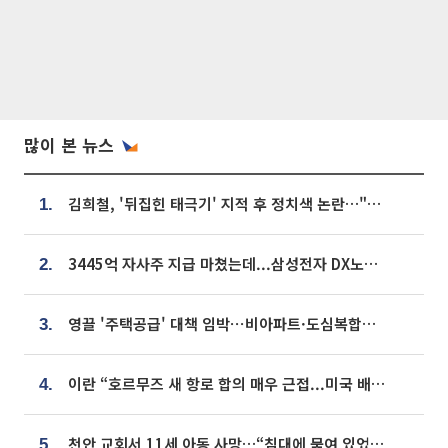
많이 본 뉴스
김희철, '뒤집힌 태극기' 지적 후 정치색 논란…"좌우 떠나 우리나라 국기"
1.
3445억 자사주 지급 마쳤는데...삼성전자 DX노조, 뒤늦은 '떼쓰기 집회'
2.
영끌 '주택공급' 대책 임박⋯비아파트·도심복합까지 총동원
3.
이란 “호르무즈 새 항로 합의 매우 근접...미국 배상 먼저”
4.
천안 교회서 11세 아동 사망…“침대에 묶여 있었다” 진술 확보
5.