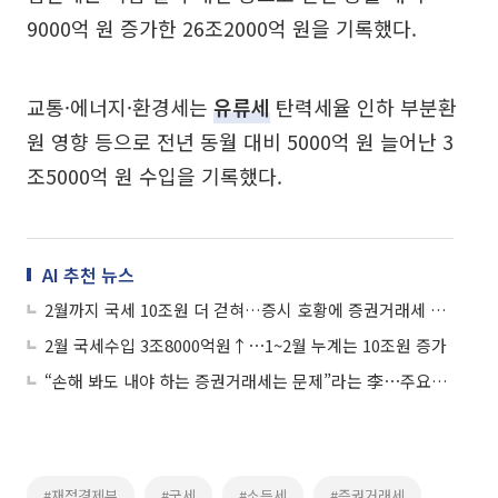
9000억 원 증가한 26조2000억 원을 기록했다.
교통·에너지·환경세는
유류세
탄력세율 인하 부분환
원 영향 등으로 전년 동월 대비 5000억 원 늘어난 3
조5000억 원 수입을 기록했다.
AI 추천 뉴스
2월까지 국세 10조원 더 걷혀…증시 호황에 증권거래세 207%↑
2월 국세수입 3조8000억원↑⋯1~2월 누계는 10조원 증가
“손해 봐도 내야 하는 증권거래세는 문제”라는 李⋯주요국도 ‘폐지’ 흐름
#재정경제부
#국세
#소득세
#증권거래세