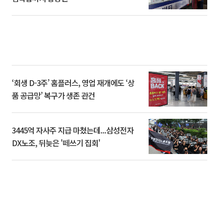
‘회생 D-3주’ 홈플러스, 영업 재개에도 ‘상
품 공급망’ 복구가 생존 관건
3445억 자사주 지급 마쳤는데...삼성전자
DX노조, 뒤늦은 '떼쓰기 집회'