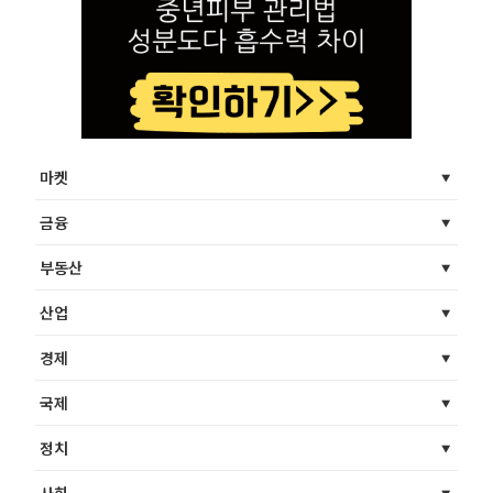
마켓
금융
부동산
산업
경제
국제
정치
사회