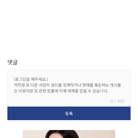
댓글
0 / 300