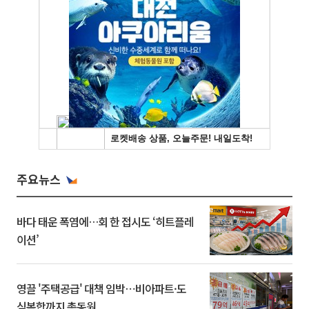
주요뉴스
바다 태운 폭염에…회 한 접시도 ‘히트플레
이션’
영끌 '주택공급' 대책 임박⋯비아파트·도
심복합까지 총동원