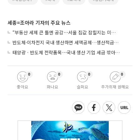
세종=조아라 기자의 주요 뉴스
“부동산 세제 큰 틀엔 공감⋯서울 집값 잡힐지는 미지수”
반도체·이차전지 국내 생산하면 세액공제…생산적금융 ISA 신설
태양광ㆍ반도체 전략품목⋯국내 생산 기업 세금 깎아준다
0
0
0
0
좋아요
화나요
슬퍼요
추가취재 원해요