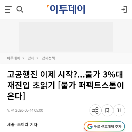
이투데이
경제
경제정책
고공행진 이제 시작?...물가 3%대
재진입 초읽기 [물가 퍼펙트스톰이
온다]
입력 2026-05-14 05:00
세종=조아라 기자
구글 선호매체 추가