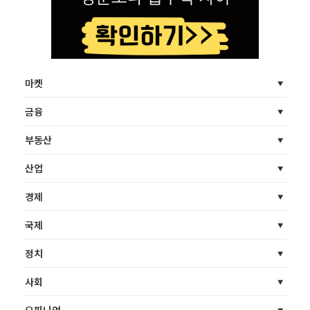
마켓
금융
부동산
산업
경제
국제
정치
사회
오피니언