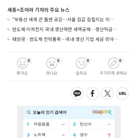
세종=조아라 기자의 주요 뉴스
“부동산 세제 큰 틀엔 공감⋯서울 집값 잡힐지는 미지수”
반도체·이차전지 국내 생산하면 세액공제…생산적금융 ISA 신설
태양광ㆍ반도체 전략품목⋯국내 생산 기업 세금 깎아준다
0
0
0
0
좋아요
화나요
슬퍼요
추가취재 원해요