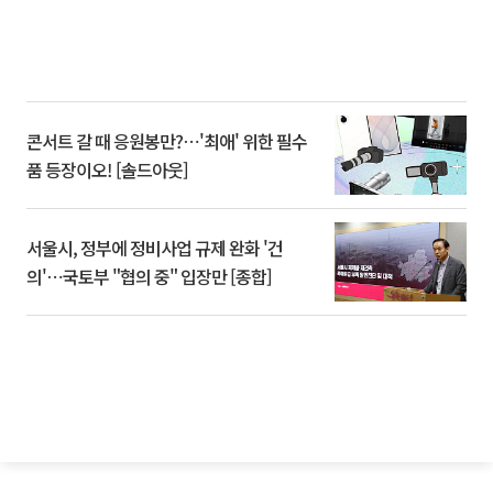
콘서트 갈 때 응원봉만?⋯'최애' 위한 필수
품 등장이오! [솔드아웃]
서울시, 정부에 정비사업 규제 완화 '건
의'⋯국토부 "협의 중" 입장만 [종합]