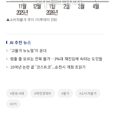
▲소비자물가 추이 (이투데이 DB)
AI 추천 뉴스
‘고물가 뉴노멀’이 온다
멈출 줄 모르는 전북 물가…3%대 재진입에 속타는 도민들
10여년 논란 끝 '코스트코'...순천시 개점 초읽기
#중동사태
#재정경제부
#물가
#소비자물가
#CPI