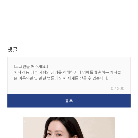
댓글
0 / 300