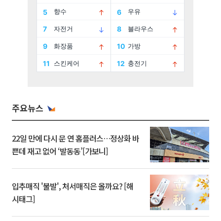
주요뉴스
22일 만에 다시 문 연 홈플러스…정상화 바
쁜데 재고 없어 ‘발동동’[가보니]
입추매직 '불발', 처서매직은 올까요? [해
시태그]