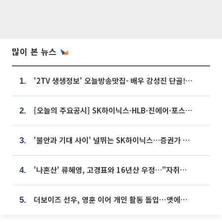
많이 본 뉴스
'2TV 생생정보' 오늘방송맛집- 배우 강성진 단골! 쌀국수ㆍ푸팟퐁 커리 맛집 '블○○○'
1.
[오늘의 주요공시] SK하이닉스·HLB·진에어·포스코홀딩스·네이버·대우건설 등
2.
'불안과 기대 사이' 널뛰는 SK하이닉스…증권가 "HBM4·LTA 기반 펀터멘털 견고"
3.
'나혼산' 류혜영, 고경표와 16년산 우정…"자취방서 부모님과 마주쳐"
4.
더보이즈 선우, 영훈 이어 개인 활동 돌입⋯앳에어리어와 전속계약
5.