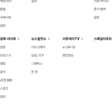
채권/펀드
일반
의료/바이오
환율
중기/벤처
국제시황
일반
일반
문화·라이프
뉴스발전소
이투데이TV
스페셜리포트
관광
이슈크래커
e스튜디오
방송/TV
요즘, 이거
랭킹영상
영화
그래픽스
음악
한 컷
공연/출판
스포츠
일반