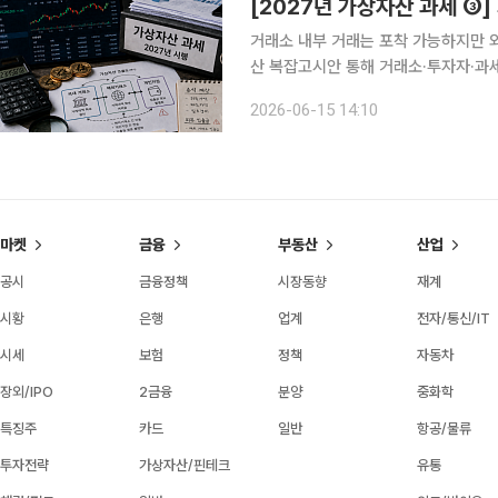
거래소 내부 거래는 포착 가능하지만 
산 복잡고시안 통해 거래소·투자자·과세당국 역할 분담 필요 
예정이다. 법상 시행 시점은 정해졌지만
2026-06-15 14:10
이 남아 있다. 투자자는 스스로 세금을
마켓
금융
부동산
산업
공시
금융정책
시장동향
재계
시황
은행
업계
전자/통신/IT
시세
보험
정책
자동차
장외/IPO
2금융
분양
중화학
특징주
카드
일반
항공/물류
투자전략
가상자산/핀테크
유통