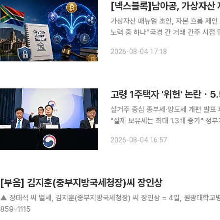
가상자산 매뉴얼 초안, 자본 흐름 제안 
노력 중 하나”국경 간 거래 간주 시점 
자산으로 확고히 자리 잡아” 남아프리카공화국이 가상자산 제도화를 위한 첫걸음을 내디뎠다. 영국
2026-08-04 17:18
로이터는 3일(현지시각) 남아프리카공
고령 1주택자 '위헌' 논란ㆍ
실거주 중심 종부세·양도세 개편 발표 
"실제 보유세는 최대 1.3배 증가" 정부가 실거주 여부에 따라 종합부동산세와 양도소득세 혜택을 차
등화하는 내용을 담은 세제개편안을 발
2026-08-04 16:57
세제 혜택을 확대하는 대신 비거주자의
[부음] 김지훈(중부지방국세청장)씨 장인상
▲ 장태석 씨 별세, 김지훈(중부지방국세청장) 씨 장인상 = 4일, 원광대학교병원
859-1115