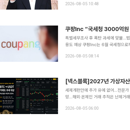
2026-08-05 10:48
법률적 쟁점을 면밀히 검토하고 있으며
특별세무조사 후 폭탄 과세에 맞불…법적
용도 예상 쿠팡Inc는 6월 국세청으로부터 2억800만달러(약 3000억원) 과세 예고 통지를 받은 것
에 대해 불복 절차에 나설 예정이라고 4일(현지시간) 밝혔다.
2026-08-05 08:14
(SEC)에 공시한 2분기 연결실적 보
[넥스블록]2027년 가상자산
세제개편안에 추가 유예 없어…전문가 “
망…해외·온체인 거래 추적은 난제거래
없어” 정부가 가상자산 과세 시행을 위한 절차를 예정대로 추진한다. 기획재정부가 지난 3일 발표한
2026-08-05 06:00
‘2026년 세제개편안’에 추가 과세 