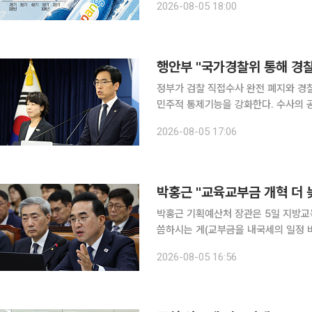
2026-08-05 18:00
징금이 손실을 키우면서 올 상반기 누
행안부 "국가경찰위 통해 경찰
정부가 검찰 직접수사 완전 폐지와 경
민주적 통제기능을 강화한다. 수사의 공정성을 제고하기
보고에서 이 같은 하반기 추진과제를 발표했다. 행안부는 상반기 성과로 ‘생명
2026-08-05 17:06
고유가 피해지원금 지급, 인공지능(AI)
박홍근 "교육교부금 개혁 더 늦
박홍근 기획예산처 장관은 5일 지방교
씀하시는 게(교부금을 내국세의 일정 비
수 없는 구조개혁 과제"라고 말했다. 박 장관은 이날 SBS '주영진의 뉴스브리핑'에 출연해 내국세의
2026-08-05 16:56
20.79%를 교육교부금으로 자동배분