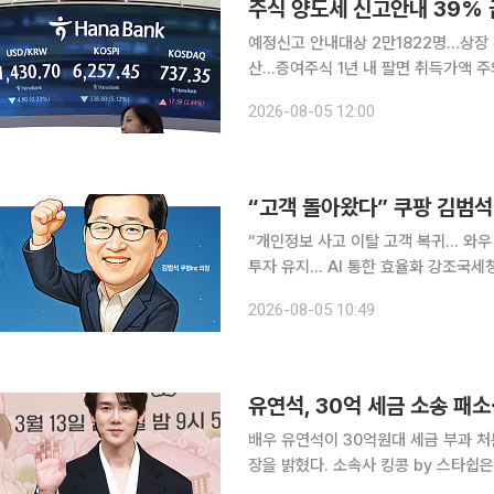
주식 양도세 신고안내 39%
예정신고 안내대상 2만1822명…상장 
산…증여주식 1년 내 팔면 취득가액 주의 국내주식 양도차익에 해외주식 손실을 미리 반영해
줄여 신고하면 덜 낸 세금과 함께 가산
2026-08-05 12:00
년 5월 확정신고 때 통산해야 하기 때
“개인정보 사고 이탈 고객 복귀… 와우
투자 유지… AI 통한 효율화 강조국세청
반영 김범석 쿠팡 Inc 의장은 개인정보 유출 사고 이후 떠났던 고객들이 돌아오고 있으며 고객 지출
2026-08-05 10:49
수준도 회복하고 있다고 밝혔다. 이어
유연석, 30억 세금 소송 패
배우 유연석이 30억원대 세금 부과 
장을 밝혔다. 소속사 킹콩 by 스타쉽은 5일 "본 사안은 세법 해석 및 적용에 관한 견해 차이에서 비
롯된 사안으로, 현재 관련 절차가 모두 마무리된 것