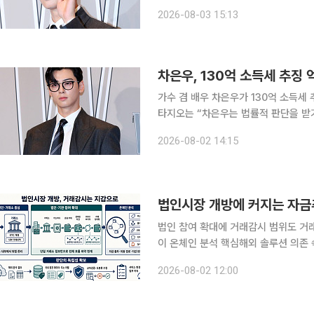
원에 심판을 청구한 가운데, 법조계에서
2026-08-03 15:13
이 나온다. 3일 조세 전문 변호사
차은우, 130억 소득세 추징
가수 겸 배우 차은우가 130억 소득세 추징에 불복
타지오는 “차은우는 법률적 판단을 받
“현재 절차가 진행 중인 만큼 구체적인 내용은 
2026-08-02 14:15
1월 국세청으로부터 200억원 이상의 
법인 참여 확대에 거래감시 범위도 거
이 온체인 분석 핵심해외 솔루션 의존 속 국내 
장 진입을 목전에 두고 거래감시 범위
2026-08-02 12:00
어질 전망이다. 기관과 커스터디(수탁