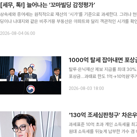
[세무, 톡!] 늘어나는 ‘꼬마빌딩 감정평가’
상속세와 증여세는 원칙적으로 재산의 ‘시가’를 기준으로 과세한다. 그러나 
딩이나 나대지와 같은 비주거용 부동산은 아파트와 달리 객관적인 시가를 확인
충적 평가방법으로 신고하는 경우가 많다. 문제는 시가와 보충적 
2026-08-04 06:00
탈루·은닉재산 제보 지급률 최대 30
포상금…과태료 한도 1억→10억원‘주
30만원 1000억원 규모의 조세 탈루행위를 적발하는 데 중요한 자료를 제공하면 포상금 102억
2026-08-03 18:00
5000만원을 받을 수 있게 된다. 정
‘130억 조세심판청구’ 차은우,
과세표준 10억 초과 개인 소득세율 최고 
원대 소득세를 뒤늦게 납부한 가수 겸