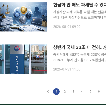
현금화 안 해도 과세될 수 있
가상자산 과세 여부를 따질 때는 현금
온다. 다른 가상자산으로 교환하거나 
류돼 과세 대상이 될 수 있기 때문이다. 1일 고팍스 아카데미에 따르면 가상자산 과세 기준은 거
2026-08-01 09:00
지역과 보유 기간, 거래 유형 등에 따라
상반기 국세 33조 더 걷혀…
증권거래세 482%·농특세 220% 급
30%↑…누계 진도율 53.7%법인세 진도
기 국세가 지난해보다 33조원 더 걷히
2026-07-31 11:00
채웠다. 주식 거래대금이 5배 가까이
1
2
3
4
5
6