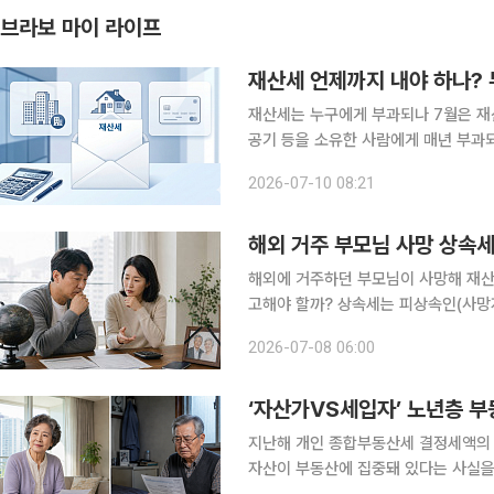
브라보 마이 라이프
재산세 언제까지 내야 하나?
재산세는 누구에게 부과되나 7월은 재산세 납부의 달이다. 재산세는 주택과 토지, 건축물, 선박, 항
공기 등을 소유한 사람에게 매년 부과
난 6월 1일 현재 해당 재산의 소유자가
2026-07-10 08:21
세 대상자는 주택분 재산세가 20만 원
해외 거주 부모님 사망 상속
해외에 거주하던 부모님이 사망해 재산
고해야 할까? 상속세는 피상속인(사망
공제 항목이 크게 달라진다. 거주자와 비거주자, 국적과 다른 개념 (1) 거주자 세법상 거주자는 국적
2026-07-08 06:00
과 관계없이 국내에 주소를 두거나 18
‘자산가VS세입자’ 노년층 부
지난해 개인 종합부동산세 결정세액의 
자산이 부동산에 집중돼 있다는 사실을