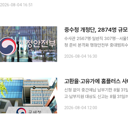
2026-08-04 16:51
중수청 개청단, 2874명 규
수사관 2567명·일반직 307명⋯서울
청 준비 본격화 행정안전부 중대범죄수사청 개청준비단이 직제·임용령을 제정하고 청사를 확보하는
등 개청 준비에 속도를 낸다. 4일 중수청 개청단은 ‘중대범죄수사청과 그 소속기관 직제’와 ‘중대범
2026-08-04 16:30
죄수사청 수사관 임용령’ 제정안을 마련
신청 없이 중간예납 납부기한 8월 31일
고·납부지원 대상도 신고는 8월 31일까지…납부만 두 달 연
큰 중소기업, 홈플러스 관련 피해기업 
2026-08-04 12:00
월 초까지 미룰 수 있게 된다. 올해 중