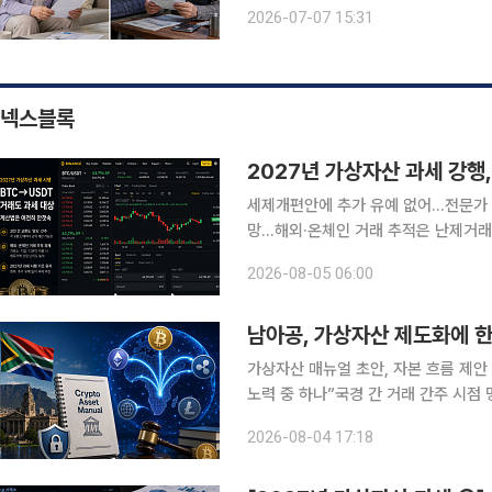
라 월세 인상과 재계약 거부를 걱정하
2026-07-07 15:31
않는 노년층
넥스블록
2027년 가상자산 과세 강행
세제개편안에 추가 유예 없어…전문가 “
망…해외·온체인 거래 추적은 난제거래
없어” 정부가 가상자산 과세 시행을 위한 절차를 예정대로 추진한다. 기획재정부가 지난 3일 발표한
2026-08-05 06:00
‘2026년 세제개편안’에 추가 과세 
남아공, 가상자산 제도화에 한 
가상자산 매뉴얼 초안, 자본 흐름 제안 
노력 중 하나”국경 간 거래 간주 시점 
자산으로 확고히 자리 잡아” 남아프리카공화국이 가상자산 제도화를 위한 첫걸음을 내디뎠다. 영국
2026-08-04 17:18
로이터는 3일(현지시각) 남아프리카공