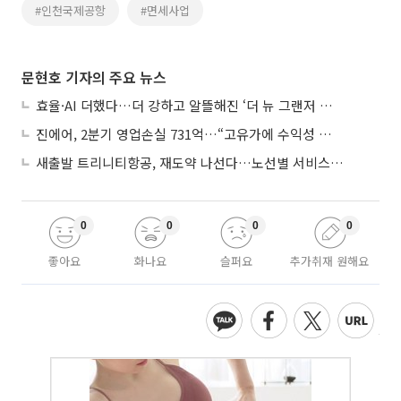
#인천국제공항
#면세사업
문현호 기자의 주요 뉴스
효율·AI 더했다…더 강하고 알뜰해진 ‘더 뉴 그랜저 하이브리드’
진에어, 2분기 영업손실 731억…“고유가에 수익성 악화”
새출발 트리니티항공, 재도약 나선다…노선별 서비스 차별화
0
0
0
0
좋아요
화나요
슬퍼요
추가취재 원해요