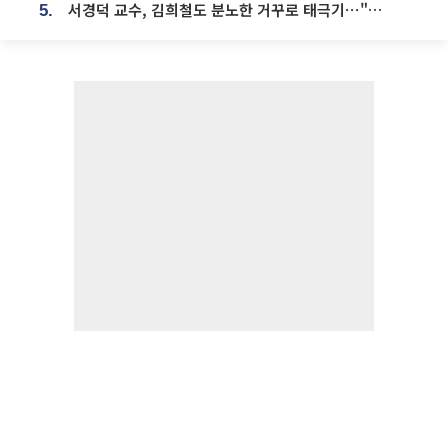
서경덕 교수, 김희철도 분노한 거꾸로 태극기⋯"엉터리는 아냐, 아쉬울 뿐"
5.