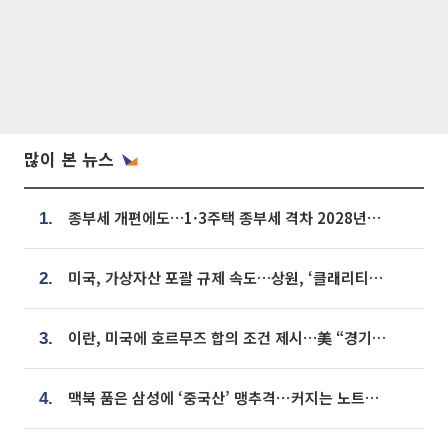
많이 본 뉴스
종부세 개편에도…1·3주택 종부세 격차 2028년부터 확대
1.
미국, 가상자산 포괄 규제 속도…상원, ‘클래리티법’ 9월 절차투표 추진
2.
이란, 미국에 호르무즈 합의 조건 제시…美 “경기 아직 안 끝나” [종합]
3.
맥북 품은 삼성에 ‘중국산’ 맹추격⋯커지는 노트북 OLED 시장
4.