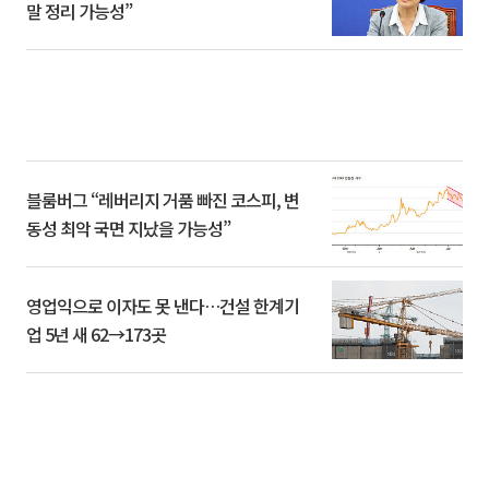
말 정리 가능성”
블룸버그 “레버리지 거품 빠진 코스피, 변
동성 최악 국면 지났을 가능성”
영업익으로 이자도 못 낸다…건설 한계기
업 5년 새 62→173곳