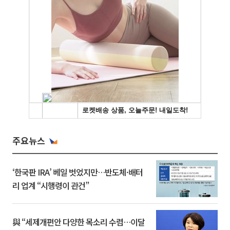
주요뉴스
‘한국판 IRA’ 베일 벗었지만…반도체·배터
리 업계 “시행령이 관건”
與 “세제개편안 다양한 목소리 수렴…이달