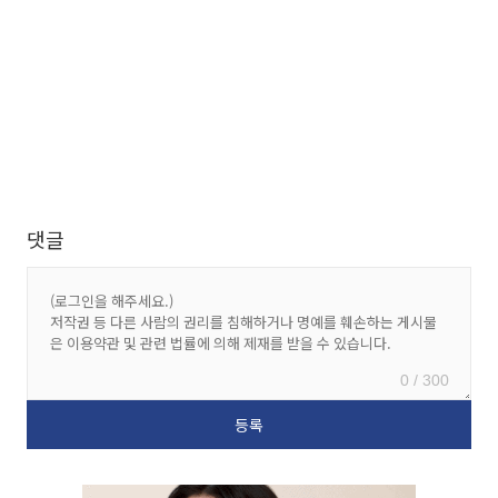
댓글
0 / 300