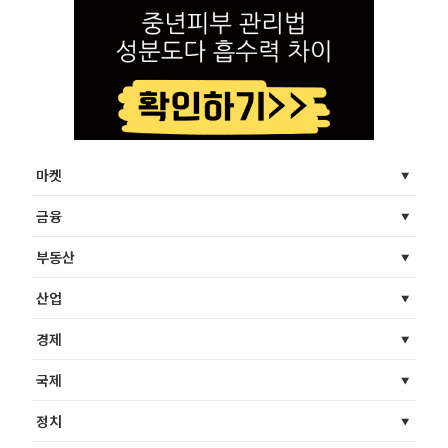
마켓
금융
부동산
산업
경제
국제
정치