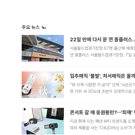
주요 뉴스
22일 만에 다시 문 연 홈플러스
서울월드컵경기장점 67명 출근해 재개점 
연 홈플러스 서울월드컵경기장점. 7일 
우유, 과일 같은 신선식품이 차근차근 자
입추매직 '불발', 처서매직은 올
“와 이제 시원한 거 같아” 단체 ‘뇌손상
한 더위 속 30도대 초반이 상대적으로
지역에 있었습니다. 7월 말에는 서풍과
콘서트 갈 때 응원봉만?⋯'최애'
지금 화제 되는 패션·뷰티 트렌드를 소개
따라 제품을 사는 '디토(Ditto) 소비
어디일까요? 아이돌 콘서트 시작을 기다