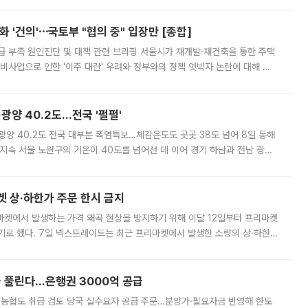
 '건의'⋯국토부 "협의 중" 입장만 [종합]
급 부족 원인진단 및 대책 관련 브리핑 서울시가 재개발·재건축을 통한 주택
비사업으로 인한 '이주 대란' 우려와 정부와의 정책 엇박자 논란에 대해 정
실장은 2031년까지 31만 가구 착공 목표에 차질이 없다는 입장이나,
·광양 40.2도…전국 '펄펄'
·광양 40.2도 전국 대부분 폭염특보…체감온도도 곳곳 38도 넘어 8일 동해
지속 서울 노원구의 기온이 40도를 넘어선 데 이어 경기 하남과 전남 광양
. 전국 대부분 지역에 폭염특보가 내려진 가운데 곳곳에서 39~40도 안팎
켓 상·하한가 주문 한시 금지
마켓에서 발생하는 가격 왜곡 현상을 방지하기 위해 이달 12일부터 프리마켓
기로 했다. 7일 넥스트레이드는 최근 프리마켓에서 발생한 소량의 상·하한
, 주문 오류로 인한 가격 급등락을 최소화하기 위한 비상 대응방안을 발표
 풀린다…은행권 3000억 공급
리·농협도 취급 검토 당국 실수요자 공급 주문…분양가·필요자금 반영해 한도