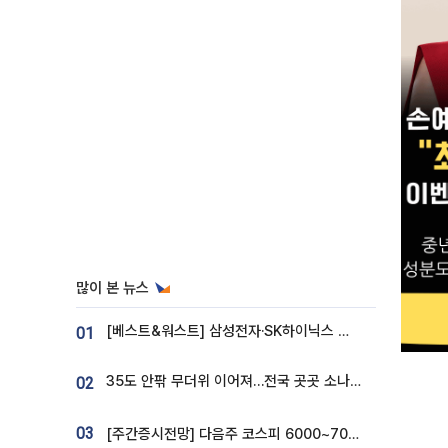
많이 본 뉴스
[베스트&워스트] 삼성전자·SK하이닉스 밀린 한 주…상상인증권은 85% 급등
01
35도 안팎 무더위 이어져…전국 곳곳 소나기 [오늘 날씨]
02
03
[주간증시전망] 다음주 코스피 6000~7000⋯“外人 수급은 정책이 변수”