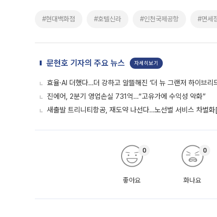
#현대백화점
#호텔신라
#인천국제공항
#면세
문현호 기자의 주요 뉴스
자세히보기
효율·AI 더했다…더 강하고 알뜰해진 ‘더 뉴 그랜저 하이브리드
진에어, 2분기 영업손실 731억…“고유가에 수익성 악화”
새출발 트리니티항공, 재도약 나선다…노선별 서비스 차별화
0
0
좋아요
화나요