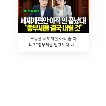
부동산 세제개편 아직 끝 아
냐? "종부세율 발표보다 내릴
것" 장기거주·양도세 전망 I 집
땅지성 I 김인만, 진미윤