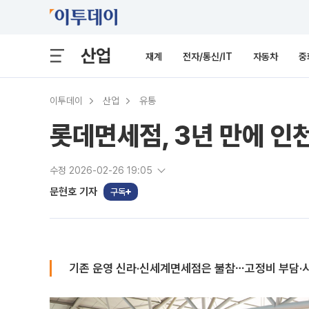
산업
재계
전자/통신/IT
자동차
중
이투데이
산업
유통
롯데면세점, 3년 만에 인
수정 2026-02-26 19:05
문현호 기자
구독
기존 운영 신라·신세계면세점은 불참⋯고정비 부담·