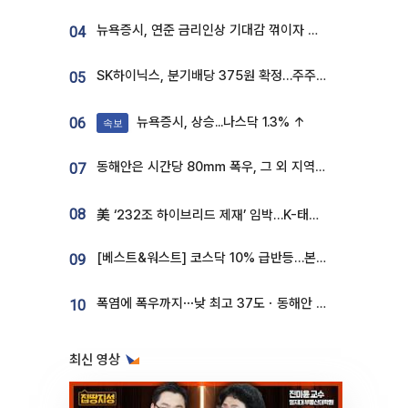
뉴욕증시, 연준 금리인상 기대감 꺾이자 상승...S&P500 사상 최고치 [종합]
04
SK하이닉스, 분기배당 375원 확정…주주환원책 9월로 앞당겨 발표
05
뉴욕증시, 상승...나스닥 1.3% ↑
06
속보
동해안은 시간당 80㎜ 폭우, 그 외 지역은 폭염…‘극과 극 날씨’
07
08
美 ‘232조 하이브리드 제재’ 임박…K-태양광, 불확실성 털고 날개 다나
[베스트&워스트] 코스닥 10% 급반등…본느, 최대주주 변경 기대에 270% 폭등
09
폭염에 폭우까지⋯낮 최고 37도ㆍ동해안 강한 비 [날씨]
10
최신 영상