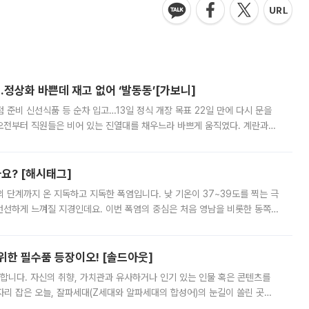
…정상화 바쁜데 재고 없어 ‘발동동’[가보니]
준비 신선식품 등 순차 입고…13일 정식 개장 목표 22일 만에 다시 문을
오전부터 직원들은 비어 있는 진열대를 채우느라 바쁘게 움직였다. 계란과
리를 잡기 시작했지만, 매장 곳곳엔 여전히 텅 빈 매대가 먼저 눈에 들어왔
까요? [해시태그]
’의 단계까지 온 지독하고 지독한 폭염입니다. 낮 기온이 37~39도를 찍는 극
 선선하게 느껴질 지경인데요. 이번 폭염의 중심은 처음 영남을 비롯한 동쪽
 북서풍이 산맥을 넘어 영남 쪽으로 내려오면서 뜨겁고 건조해졌는데요.
 위한 필수품 등장이오! [솔드아웃]
합니다. 자신의 취향, 가치관과 유사하거나 인기 있는 인물 혹은 콘텐츠를
'가 자리 잡은 오늘, 잘파세대(Z세대와 알파세대의 합성어)의 눈길이 쏠린 곳은
리는 공연장. 응원봉만큼이나 눈에 띄는 게 있습니다. 공연이 시작되기