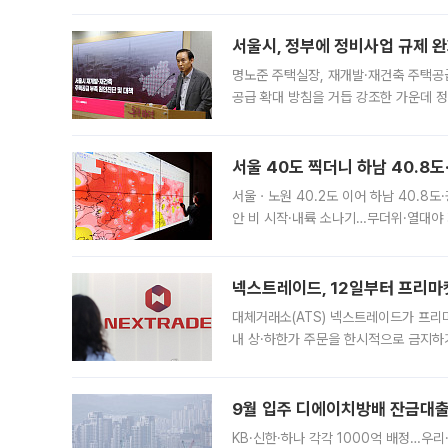
서울시, 정부에 정비사업 규제 완화
명노준 주택실장, 재개발·재건축 주택공
공급 확대 방침을 거듭 강조한 가운데 정
면 반박하고 나섰다. 명노준 서울시 주택
서울 40도 찍더니 하남 40.8도
서울ㆍ노원 40.2도 이어 하남 40.8도
안 비 시작·내륙 소나기…무더위·열대야 
에서도 40도를 웃도는 기온이 관측됐다
의 극심한
넥스트레이드, 12일부터 프리마
대체거래소(ATS) 넥스트레이드가 프리
내 상·하한가 주문을 한시적으로 금지하
가 체결 사례와 관련해 설명자료를 내고
9월 입주 디에이치방배 잔금대출
KB·신한·하나 각각 1000억 배정…우