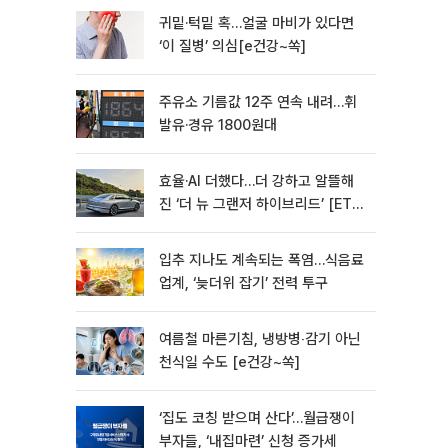
귀밑·턱밑 혹…얼굴 마비가 있다면
‘이 질병’ 의심[e건강~쏙]
주유소 기름값 12주 연속 내려…휘
발유·경유 1800원대
효율·AI 더했다…더 강하고 알뜰해
진 ‘더 뉴 그랜저 하이브리드’ [ET의
모빌리티]
입추 지나도 계속되는 폭염…식음료
업계, ‘늦더위 잡기’ 전력 투구
여름철 마른기침, 냉방병‧감기 아닌
천식일 수도 [e건강~쏙]
‘집도 코칭 받으며 산다’…월급쟁이
부자들, ‘내집마련’ 신청 증가세