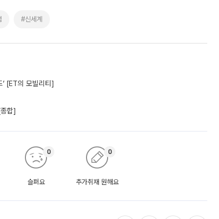
점
#신세계
’ [ET의 모빌리티]
[종합]
0
0
슬퍼요
추가취재 원해요