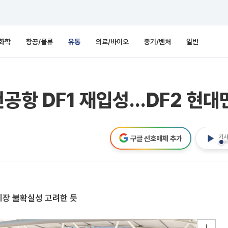
화학
항공/물류
유통
의료/바이오
중기/벤처
일반
천공항 DF1 재입성…DF2 현
기사
구글 선호매체 추가
시장 불확실성 고려한 듯