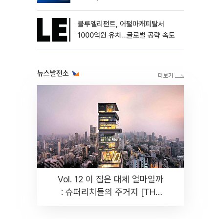
블루엘리펀트, 어펄마캐피탈서
1000억원 유치…글로벌 공략 속도
뉴스발전소
Vol. 12 이 집은 대체 얼마일까
: 슈퍼리치들의 주거지 [THE
RARE]