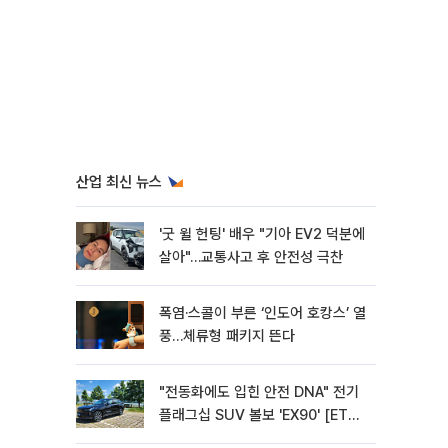
산업 최신 뉴스
'굿 윌 헌팅' 배우 "기아 EV2 덕분에
살아"…교통사고 후 안전성 극찬
폭염·스콜이 부른 ‘인도어 호캉스’ 열
풍…체류형 패키지 뜬다
"전동화에도 입힌 안전 DNA" 전기
플래그십 SUV 볼보 'EX90' [ET의
모빌리티]