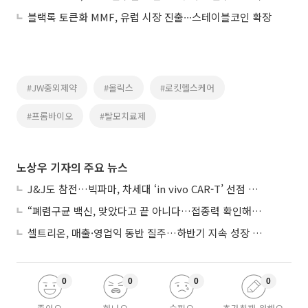
블랙록 토큰화 MMF, 유럽 시장 진출∙∙∙스테이블코인 확장
#JW중외제약
#올릭스
#로킷헬스케어
#프롬바이오
#탈모치료제
노상우 기자의 주요 뉴스
J&J도 참전…빅파마, 차세대 ‘in vivo CAR-T’ 선점 경쟁 본격화
“폐렴구균 백신, 맞았다고 끝 아니다…접종력 확인해야”
셀트리온, 매출·영업익 동반 질주…하반기 지속 성장 전망에 주목
0
0
0
0