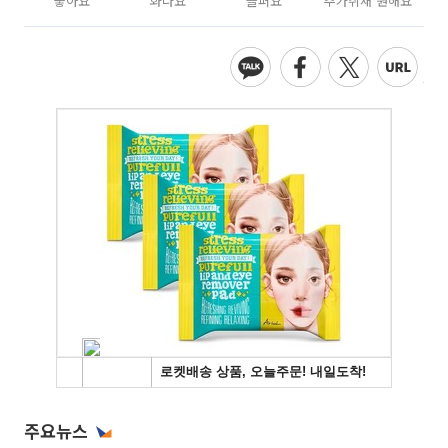
좋아요
화나요
슬퍼요
추가취재 원해요
주요뉴스