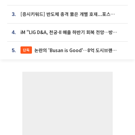
[증시키워드] 반도체 충격 뚫은 개별 호재...포스코퓨처엠·에코프로·한화솔루션 '눈길'
3.
iM "LIG D&A, 천궁-II 매출 하반기 회복 전망…방산 톱픽 유지"
4.
논란의 'Busan is Good'…8억 도시브랜드, 용산 대통령실 CI 업체가 수행
단독
5.