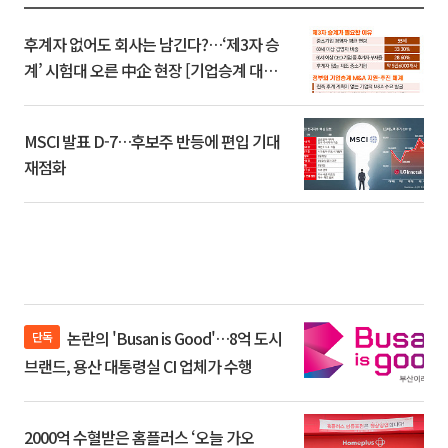
후계자 없어도 회사는 남긴다?…‘제3자 승
계’ 시험대 오른 中企 현장 [기업승계 대전
환]
MSCI 발표 D-7…후보주 반등에 편입 기대
재점화
논란의 'Busan is Good'…8억 도시
단독
브랜드, 용산 대통령실 CI 업체가 수행
2000억 수혈받은 홈플러스 ‘오늘 가오