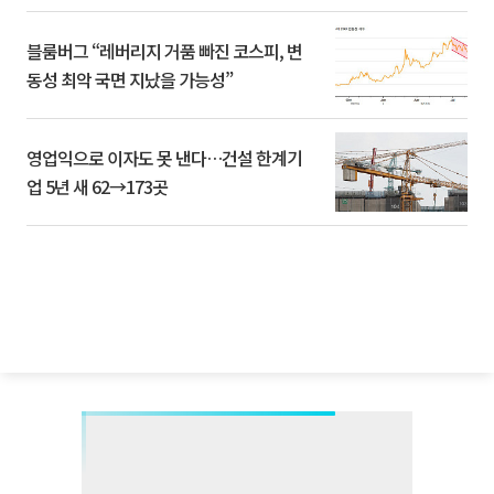
블룸버그 “레버리지 거품 빠진 코스피, 변
동성 최악 국면 지났을 가능성”
영업익으로 이자도 못 낸다…건설 한계기
업 5년 새 62→173곳