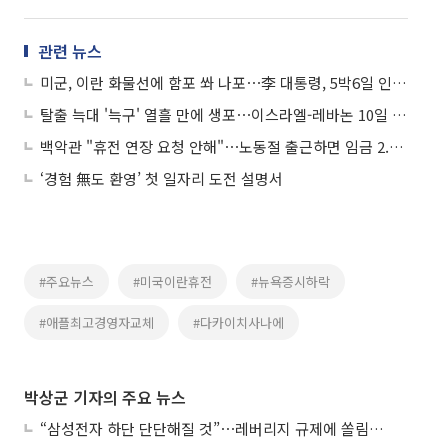
관련 뉴스
미군, 이란 화물선에 함포 쏴 나포⋯李 대통령, 5박6일 인도·베트남 순방 外
탈출 늑대 '늑구' 열흘 만에 생포⋯이스라엘-레바논 10일 간 휴전 外
백악관 "휴전 연장 요청 안해"⋯노동절 출근하면 임금 2.5배 外
‘경험 無도 환영’ 첫 일자리 도전 설명서
#주요뉴스
#미국이란휴전
#뉴욕증시하락
#애플최고경영자교체
#다카이치사나에
박상군 기자의 주요 뉴스
“삼성전자 하단 단단해질 것”⋯레버리지 규제에 쏠림 완화