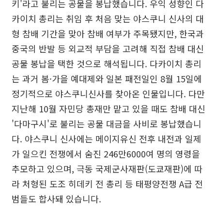
키'라고 불리는 공물을 봉납했습니다. 우익 성향인 다
카이치 총리는 취임 후 처음 맞는 야스쿠니 신사의 대
형 참배 기간을 맞아 참배 여부가 주목됐지만, 한국과
중국의 반발 등 외교적 부담을 고려해 직접 참배 대신
공물 봉납을 택한 것으로 해석됩니다. 다카이치 총리
는 과거 봄·가을 예대제와 일본 패전일인 8월 15일에
정기적으로 야스쿠니신사를 찾아온 인물입니다. 다만
지난해 10월 자민당 총재만 맡고 있을 때도 참배 대신
'다마구시'로 불리는 공물 대금을 사비로 봉납했습니
다. 야스쿠니 신사에는 메이지유신 전후 내전과 일제
가 일으킨 전쟁에서 숨진 246만6000여 명의 영령을
추모하고 있으며, 극동 국제군사재판(도쿄재판)에 따
라 처형된 도조 히데키 전 총리 등 태평양전쟁 A급 전
범들도 합사돼 있습니다.