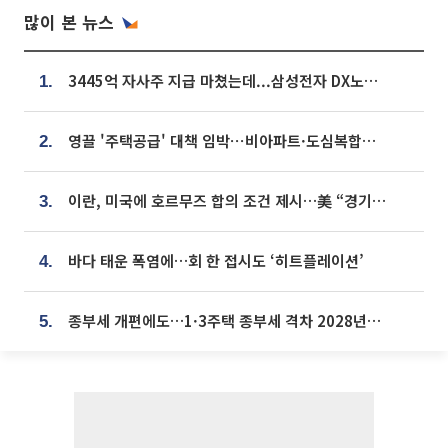
많이 본 뉴스
3445억 자사주 지급 마쳤는데...삼성전자 DX노조, 뒤늦은 '떼쓰기 집회'
1.
영끌 '주택공급' 대책 임박⋯비아파트·도심복합까지 총동원
2.
이란, 미국에 호르무즈 합의 조건 제시…美 “경기 아직 안 끝나” [종합]
3.
바다 태운 폭염에…회 한 접시도 ‘히트플레이션’
4.
종부세 개편에도…1·3주택 종부세 격차 2028년부터 확대
5.