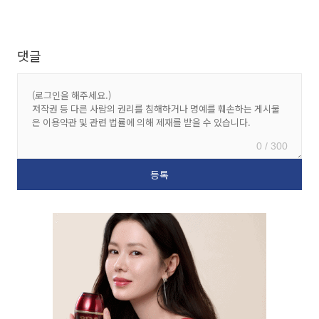
댓글
0 / 300