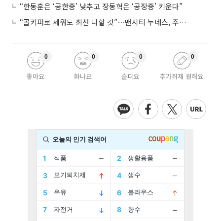
“한동훈은 ‘공한증’ 낮추고 장동혁은 ‘공장증’ 키운다”
“골키퍼로 세워도 최선 다할 것”⋯맨시티 누네스, 주전 경쟁 각오
0
0
0
0
좋아요
화나요
슬퍼요
추가취재 원해요