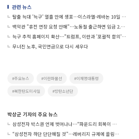
관련 뉴스
탈출 늑대 '늑구' 열흘 만에 생포⋯이스라엘-레바논 10일 간 휴전 外
백악관 "휴전 연장 요청 안해"⋯노동절 출근하면 임금 2.5배 外
늑구 추적 홈페이지 확산⋯"트럼프, 이란과 '포괄적 합의' 원해" 外
무너진 노후, 국민연금으로 다시 세우다
#주요뉴스
#이란화물선
#이재명대통령
#북한탄도미사일
#방탄소년단
박상군 기자의 주요 뉴스
삼성전자 박스권 언제 벗어나나⋯“파운드리 회복이 관건”
“삼성전자 하단 단단해질 것”⋯레버리지 규제에 쏠림 완화