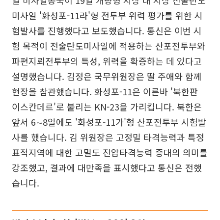
일 미사일총국이 19일 개량형 지상 대 지상 전술탄도
미사일 '화성포-11라'형 전투부 위력 평가를 위한 시
험발사를 진행했다고 보도했습니다. 통신은 이번 시
험 목적이 전술탄도미사일에 적용하는 산포전투부와
파편지뢰전투부의 특성, 위력을 확증하는 데 있다고
설명했습니다. 김정은 국무위원장은 딸 주애와 함께
현장을 참관했습니다. 화성포-11은 이른바 '북한판
이스칸데르'로 불리는 KN-23을 가리킵니다. 북한은
앞서 6∼8일에도 '화성포-11가'형 산포전투부 시험발
사를 했습니다. 김 위원장은 고정밀 타격능력과 특정
표적지역에 대한 고밀도 진압타격능력 증대의 의미를
강조했고, 결과에 대만족을 표시했다고 통신은 전했
습니다.