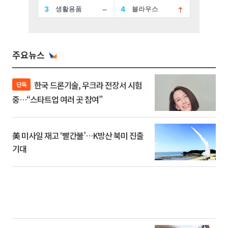
주요뉴스
한국 드론기술, 우크라 전장서 시험
단독
중…“스타트업 여러 곳 참여”
美 미사일 재고 ‘빨간불’…K방산 북미 진출
기대