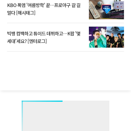
KBO 폭염 '여름방학' 끝…프로야구 갈 길
멀다 [해시태그]
빅뱅 컴백하고 튜이드 데뷔하고⋯K팝 '몇
세대'세요? [엔터로그]