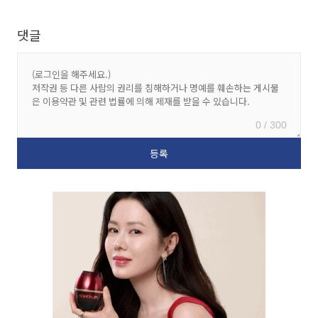
댓글
0 / 300