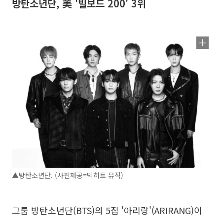
방탄소년단, 美 '빌보드 200' 3위
▲방탄소년단. (사진제공=빅히트 뮤직)
그룹 방탄소년단(BTS)의 5집 '아리랑'(ARIRANG)이