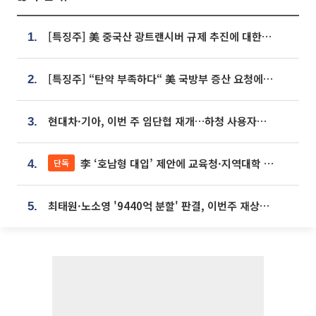
[특징주] 美 중국산 광트랜시버 규제 추진에 대한광통신 등 광통신株 강세
1.
[특징주] “탄약 부족하다“ 美 국방부 증산 요청에⋯국내 방산주 급등세
2.
현대차·기아, 이번 주 임단협 재개…하청 사용자성 재심도 ‘변수’
3.
李 ‘호남형 대입’ 제안에 교육청·지역대학 서·논술형 입시 연계 '착수'
단독
4.
최태원·노소영 '9440억 분할' 판결, 이번주 재상고 여부 주목
5.