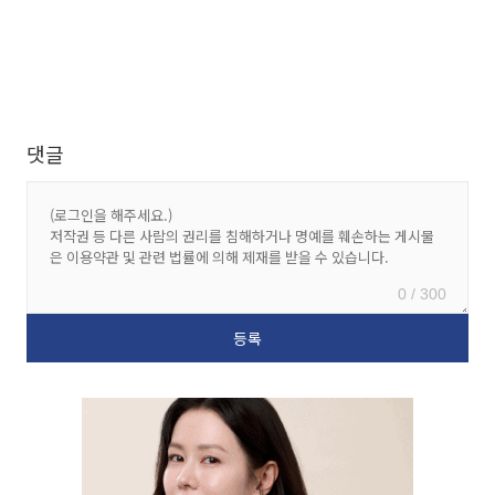
댓글
0 / 300