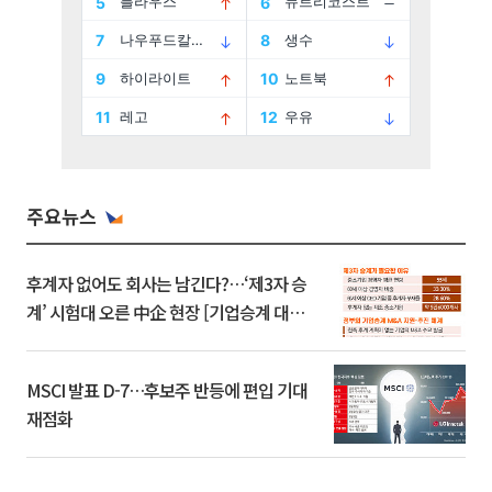
주요뉴스
후계자 없어도 회사는 남긴다?…‘제3자 승
계’ 시험대 오른 中企 현장 [기업승계 대전
환]
MSCI 발표 D-7…후보주 반등에 편입 기대
재점화