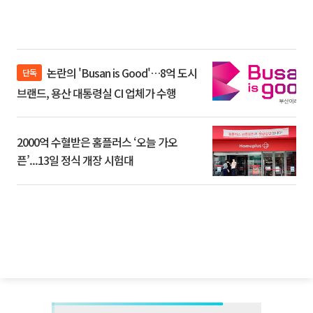
논란의 'Busan is Good'…8억 도시
단독
브랜드, 용산 대통령실 CI 업체가 수행
2000억 수혈받은 홈플러스 ‘오늘 가오
픈’...13일 정식 개장 시험대