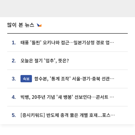
많이 본 뉴스
태풍 '돌핀' 오키나와 접근…일본기상청 경로 업데이트
1.
오늘은 절기 '입추', 뜻은?
2.
합수본, '통계 조작' 서울·경기·충북 선관위 등 추가 압수수색
속보
3.
빅뱅, 20주년 기념 '새 뱅봉' 선보인다⋯콘서트 앞두고 팝업 개최
4.
[증시키워드] 반도체 충격 뚫은 개별 호재...포스코퓨처엠·에코프로·한화솔루션 '눈길'
5.