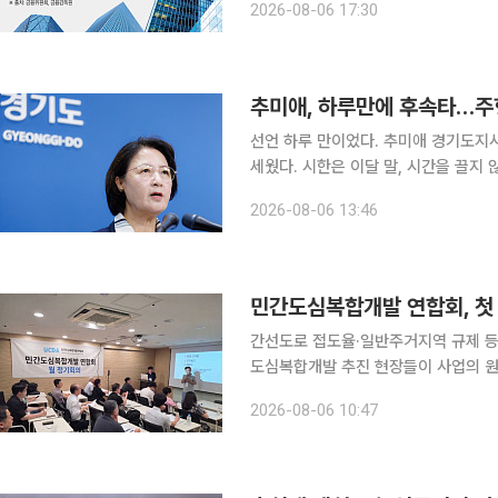
2026-08-06 17:30
하자 금융회사와 건설사, 투자자를 한
추미애, 하루만에 후속타…주형
선언 하루 만이었다. 추미애 경기도지
세웠다. 시한은 이달 말, 시간을 끌지 않겠다는 신호다. 6일 이투데이
날 주형철 경기도 경제부지사를 중심으로
2026-08-06 13:46
체계를 구축하라고 지시했다. 취임한 
민간도심복합개발 연합회, 첫
간선도로 접도율·일반주거지역 규제 등 현장 애로 해소 방
도심복합개발 추진 현장들이 사업의 원
선 방안을 모색하기 위해 머리를 맞댔
2026-08-06 10:47