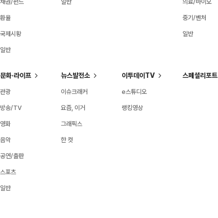
채권/펀드
일반
의료/바이오
환율
중기/벤처
국제시황
일반
일반
문화·라이프
뉴스발전소
이투데이TV
스페셜리포트
관광
이슈크래커
e스튜디오
방송/TV
요즘, 이거
랭킹영상
영화
그래픽스
음악
한 컷
공연/출판
스포츠
일반