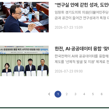
"연구실 안에 갇힌 성과, 도
임창휘 경기도의회 의원(더불어민주당·
금과 공간이 들어간 연구성과가 특정 
다. 도내 여러 공공기관이 유사 사업을 벌이며 한정된 예산을 갉아먹는 구조적 문제까지 짚으며, 연
2026-07-23 15:09
한전, AI·공공데이터 융합 
한국전력이 AI와 공공데이터를 융합해
제도를 '선제적 발굴 및 지원' 체계로 전면 개편한다. 첨단 데이터 기술
망을 구축해 취약계층의 혜택 누락을 
2026-07-23 09:00
도 대폭 끌
1
2
3
4
5
6