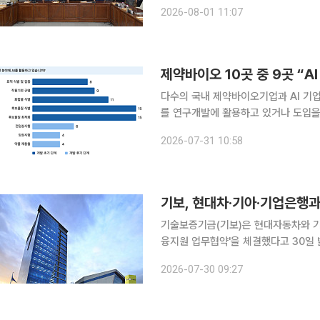
의원은 지난달 31일 광주청사 대회의
2026-08-01 11:07
제약바이오 10곳 중 9곳 “
다수의 국내 제약바이오기업과 AI 기업,
를 연구개발에 활용하고 있거나 도입을 준비하고 있
약융합연구원은 AI 신약개발에 대한 
2026-07-31 10:58
심으로 국내 제약·바이오기업, AI 전문
기보, 현대차·기아·기업은행과
기술보증기금(기보)은 현대자동차와 기
융지원 업무협약'을 체결했다고 30일 밝혔다. 이번 협약은 글로벌 공급망 재편과 
대응해 현대차·기아 협력 반도체 기업의 금융 접
2026-07-30 09:27
의 특별출연금 25억원, 기업은행의 