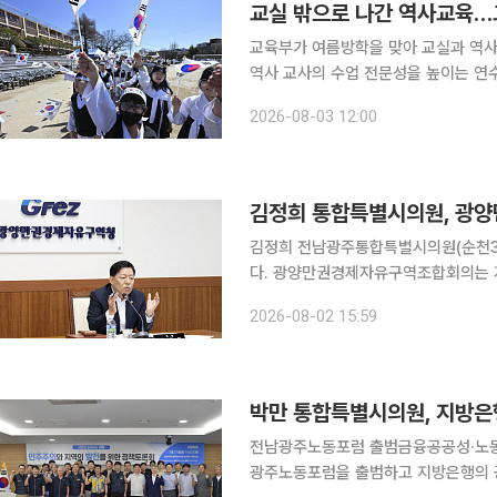
교실 밖으로 나간 역사교육…교
교육부가 여름방학을 맞아 교실과 역사
역사 교사의 수업 전문성을 높이는 연
교사와 학생 250여 명이 참여하는 다양한
2026-08-03 12:00
김정희 통합특별시의원, 광
김정희 전남광주통합특별시의원(순천3
다. 광양만권경제자유구역조합회의는 지난달 31일 제158회 임시회를 열고 신임 의장단을 선출했
다. 이날 회의에서는 2026년 주요 업무
2026-08-02 15:59
은 철강·석유화학 등 주력 산업의 경
박만 통합특별시의원, 지방은
전남광주노동포럼 출범금융공공성·노동 상생 강조 박만 전남광주통합특별시
광주노동포럼을 출범하고 지방은행의 공