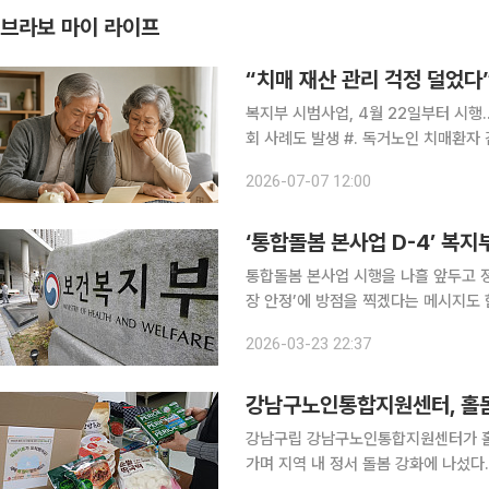
브라보 마이 라이프
“치매 재산 관리 걱정 덜었다
복지부 시범사업, 4월 22일부터 시행…
회 사례도 발생 #. 독거노인 치매환자 김씨는 욕구 표현은 가능하나 재산관리에 어려움을 겪고 있었
다. 인지능력 저하로 주변인으로부터 
2026-07-07 12:00
비스 상담을 요청했다. 국민연금은 후
‘통합돌봄 본사업 D-4’ 복지
통합돌봄 본사업 시행을 나흘 앞두고 정
장 안정’에 방점을 찍겠다는 메시지도 함께 나왔다. 보건복지부는 23일 오
로 ‘의료·요양 통합돌봄 추진본부’ 제
2026-03-23 22:37
법’의 준비 상황을 점검했다. 추진본부
강남구노인통합지원센터, 홀몸
강남구립 강남구노인통합지원센터가 홀
가며 지역 내 정서 돌봄 강화에 나섰