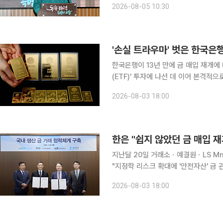
2026-08-05 10:30
'2026년 서울시 통합방위회의'를 개
'손실 트라우마' 벗은 한국은행
한국은행이 13년 만에 금 매입 재개에
(ETF)' 투자에 나선 데 이어 본격적으
유분 확대에 보수적인 입장을 견지해 왔
2026-08-03 18:00
안해 금 매입 확대 기조로 전환하겠다는
지난달 20일 거래소ㆍ예결원ㆍLS Mn
"지정학 리스크 확대에 '안전자산' 금
시장 가격엔 영향 없어" 한국은행이 보유한 '안전자산' 금이 13년 만에 늘어날 전망이다. 한은이
2026-08-03 18:00
2013년 이후 처음으로 금 매입 재개