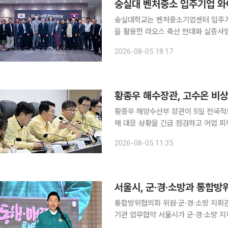
숭실대 벤처중소 입주기업 와이
숭실대학교는 벤처중소기업센터 입주기업인
을 활용한 라오스 축산 현대화 실증사업(Pr
마트팜 전문기업 와이비즈는 라오스 현지
2026-08-05 18:17
관리 시스템과 AI 기반 발정 탐지 기술
황종우 해수장관, 고수온 비상
황종우 해양수산부 장관이 5일 전국
해 대응 상황을 긴급 점검하고 어업 피해 최소화
산청사에서 7개 지방정부와 국립수산과
2026-08-05 11:35
통합방위협의회 위원·군·경·소방 지휘
기관 업무협약 서울시가 군·경·소방 지휘관 등 300여 명이 참석한 자리에서 통합방위 공동대응체계
를 다지고 위기상황 발생 시 신속한 협력을 위한 업무