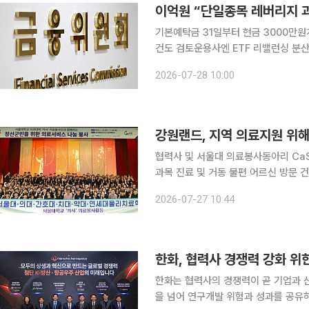
이억원 “단일종목 레버리지 과
기본예탁금 31일부터 현금 3000만
건도 검토운용사엔 ETF 리밸런싱 분산 당부증
장이 단일종목 레버리지 상장지수펀드(E
2026-07-28 10:00
비롯한 추가 규제를 검토하겠다고 밝혔
강원랜드, 지역 의료지원 위해
협력사 및 서울대 의료봉사동아리 Ca
과목 진료 및 거동 불편 어르신 방문 건강관리 실시 강원랜드는 의료 취
관리를 위해 지역 내 다양한 기관과 
2026-07-27 10:44
했다고 27일 밝혔다. 
한화는 협력사의 경쟁력이 곧 기업과 
을 넘어 연구개발 위험과 성과를 공유