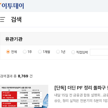
검색
전체
1주
1개월
1년
직접입력
검색결과 총
8,769
건
[단독] 더딘 PF 정리 돌파구
내달 15일 전 금융권 합동 설명회…금
상승, 정리 실적은 전분기의 5분의 1업계 
1년 반 만에 부동산 프로젝트파이낸싱(P