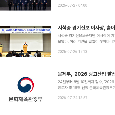
있다. 한화에어로스페이스는 창원사업장에서 협력사 56곳과 정부·지방자치단체 관계자들이 참석한
2026-07-27 04:00
가운데 상생협력 선포식을 열고 국방 
시석중 경기신보 이사장, 흩어
시석중 경기신용보증재단 이사장이 기
모았다. 여러 기관을 일일이 찾아다니
차렸다. 경기신용보증재단(이하 경기신보)은 24일 본점 3층 강당에서 도내 중소기업과 소상공인을
2026-07-26 17:13
대상으로 '2026년 하반기 지원사업설
문체부, '2026 광고산업 발
24일부터 8월 10일까지 접수, '2
공로자 총 16명 선정 문화체육관광부가 광고산업 발전과 문화 창달에 기여한 유공자를 발굴해 포상
한다. 문화체육관광부는 '2026년도 광고산업 발전 유공 정부포상 계획'을 수립하고 24일부터 내달
2026-07-24 13:57
10일까지 포상 후보자를 추천받는다.