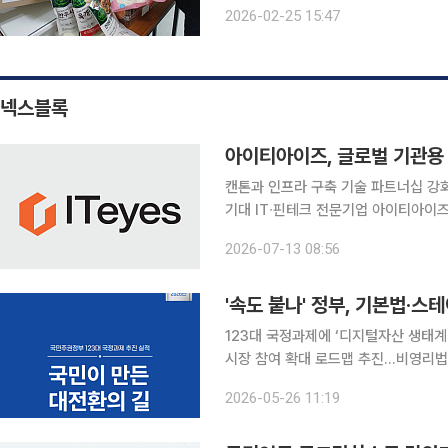
울시재가노인복지협회 주관 ‘2026년 
2026-02-25 15:47
넥스블록
아이티아이즈, 글로벌 기관용 
캔톤과 인프라 구축 기술 파트너십 강화
기대 IT∙핀테크 전문기업 아이티아이즈(대표 이성남)가 글로벌 기관용 블록체인 네트워크 캔톤 네트
워크 와 국내 금융시장 공동 대응을 위
2026-07-13 08:56
다. 현재 양측은 협약의 세부 내용을 
'속도 붙나' 정부, 기본법·
123대 국정과제에 ‘디지털자산 생태
시장 참여 확대 로드맵 추진…비영리
권은 2027년 2월 시행 예정 정부가 디지털자산 산업 육성과 이용자 보호를 아우르는 통합 규율체
2026-05-26 11:19
계 마련에 나선다. 디지털자산기본법 