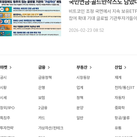
국민연금·골드만삭스도 담았다
비트코인 조정 국면에서 지속 보유ET
참여 확대 기대 글로벌 기관투자가들이 비트코인 가격 조정 국면에서도 가상자산 관련 투자 비중을
확대하거나 유지한 것으로 나타났다. 
2026-02-23 08:52
정비가 본격화할 경우 시장 참여 범위
마켓
금융
부동산
산업
공시
금융정책
시장동향
재계
시황
은행
업계
전자/통신/IT
시세
보험
정책
자동차
장외/IPO
2금융
분양
중화학
특징주
카드
일반
항공/물류
투자전략
가상자산/핀테크
유통