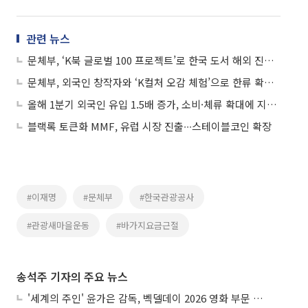
관련 뉴스
문체부, ‘K북 글로벌 100 프로젝트’로 한국 도서 해외 진출 돕는다
문체부, 외국인 창작자와 ‘K컬처 오감 체험’으로 한류 확장한다
올해 1분기 외국인 유입 1.5배 증가, 소비·체류 확대에 지역관광 상승 흐름
블랙록 토큰화 MMF, 유럽 시장 진출∙∙∙스테이블코인 확장
#이재명
#문체부
#한국관광공사
#관광새마을운동
#바가지요금근절
송석주 기자의 주요 뉴스
'세계의 주인' 윤가은 감독, 벡델데이 2026 영화 부문 벡델리안 감독 선정