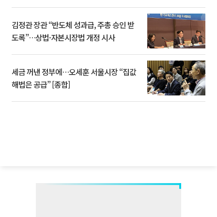
김정관 장관 “반도체 성과급, 주총 승인 받
도록”…상법·자본시장법 개정 시사
세금 꺼낸 정부에…오세훈 서울시장 “집값
해법은 공급” [종합]