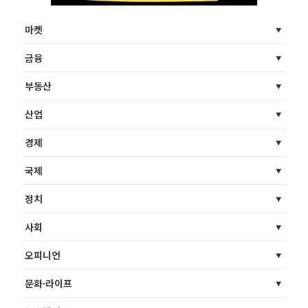
마켓
금융
부동산
산업
경제
국제
정치
사회
오피니언
문화·라이프