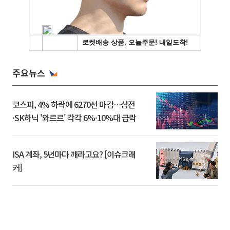
주요뉴스
코스피, 4% 하락에 6270선 마감…삼전
·SK하닉 '와르르' 각각 6%·10%대 급락
ISA 계좌, 5년마다 깨라고요? [이슈크래
커]