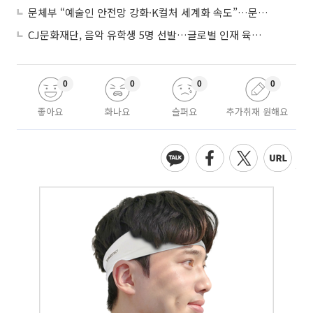
문체부 “예술인 안전망 강화·K컬처 세계화 속도”…문화강국 청사진 제시
CJ문화재단, 음악 유학생 5명 선발…글로벌 인재 육성 지원
0
0
0
0
좋아요
화나요
슬퍼요
추가취재 원해요