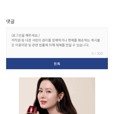
댓글
0 / 300