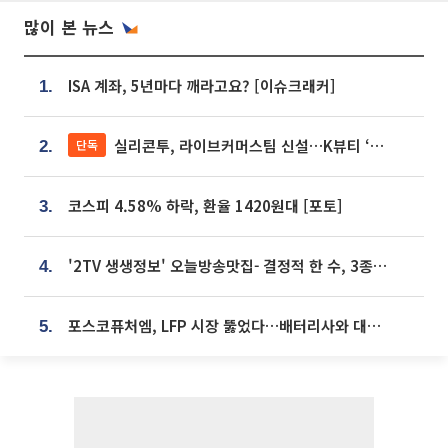
많이 본 뉴스
ISA 계좌, 5년마다 깨라고요? [이슈크래커]
1.
실리콘투, 라이브커머스팀 신설…K뷰티 ‘글로벌 판매망’ 확대[K뷰티 라방戰]
단독
2.
코스피 4.58% 하락, 환율 1420원대 [포토]
3.
'2TV 생생정보' 오늘방송맛집- 결정적 한 수, 3종 메밀면! 메밀 소바 맛집 '의○○○○'
4.
포스코퓨처엠, LFP 시장 뚫었다…배터리사와 대규모 장기 공급 합의
5.