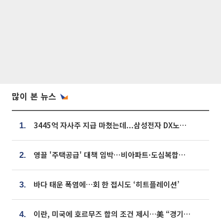
많이 본 뉴스
3445억 자사주 지급 마쳤는데...삼성전자 DX노조, 뒤늦은 '떼쓰기 집회'
1.
영끌 '주택공급' 대책 임박⋯비아파트·도심복합까지 총동원
2.
바다 태운 폭염에…회 한 접시도 ‘히트플레이션’
3.
이란, 미국에 호르무즈 합의 조건 제시…美 “경기 아직 안 끝나” [종합]
4.