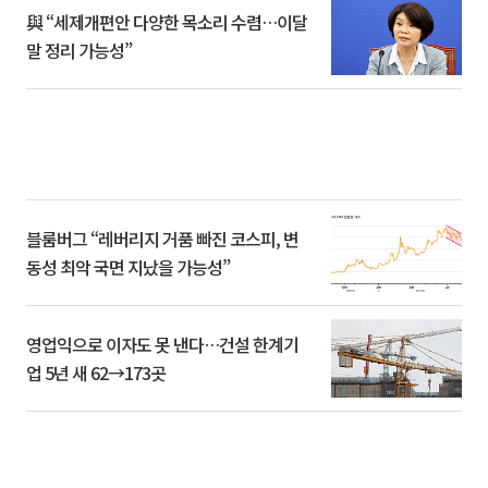
與 “세제개편안 다양한 목소리 수렴…이달
말 정리 가능성”
블룸버그 “레버리지 거품 빠진 코스피, 변
동성 최악 국면 지났을 가능성”
영업익으로 이자도 못 낸다…건설 한계기
업 5년 새 62→173곳