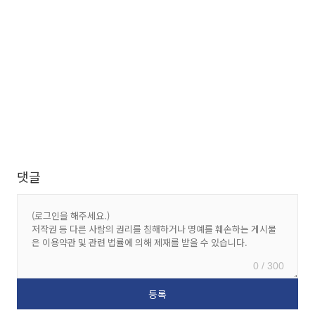
댓글
0 / 300