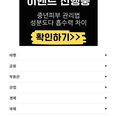
마켓
금융
부동산
산업
경제
국제