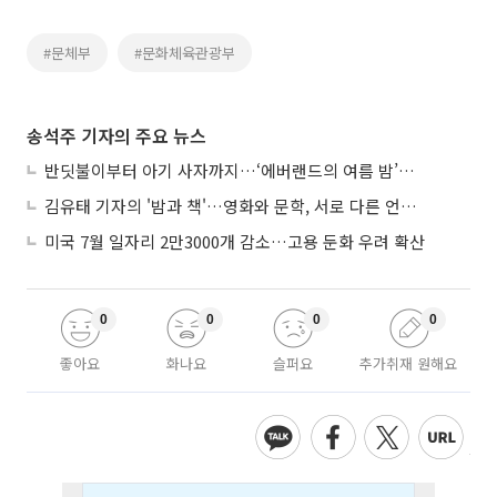
#문체부
#문화체육관광부
송석주 기자의 주요 뉴스
반딧불이부터 아기 사자까지…‘에버랜드의 여름 밤’이 기다려지는 이유
김유태 기자의 '밤과 책'…영화와 문학, 서로 다른 언어를 읽다
미국 7월 일자리 2만3000개 감소…고용 둔화 우려 확산
0
0
0
0
좋아요
화나요
슬퍼요
추가취재 원해요