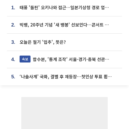
태풍 '돌핀' 오키나와 접근…일본기상청 경로 업데이트
1.
빅뱅, 20주년 기념 '새 뱅봉' 선보인다⋯콘서트 앞두고 팝업 개최
2.
오늘은 절기 '입추', 뜻은?
3.
합수본, '통계 조작' 서울·경기·충북 선관위 등 추가 압수수색
속보
4.
‘나솔사계’ 국화, 결별 후 재등장⋯첫인상 투표 휩쓸고 ‘인기녀’ 등극
5.