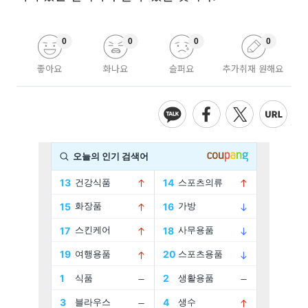
0
0
0
0
좋아요
화나요
슬퍼요
추가취재 원해요