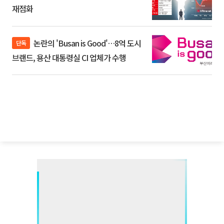
재점화
논란의 'Busan is Good'…8억 도시
단독
브랜드, 용산 대통령실 CI 업체가 수행