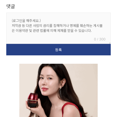
댓글
0 / 300