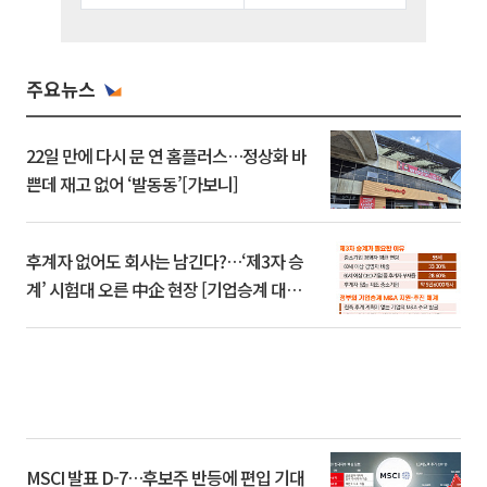
주요뉴스
22일 만에 다시 문 연 홈플러스…정상화 바
쁜데 재고 없어 ‘발동동’[가보니]
후계자 없어도 회사는 남긴다?…‘제3자 승
계’ 시험대 오른 中企 현장 [기업승계 대전
환]
MSCI 발표 D-7…후보주 반등에 편입 기대