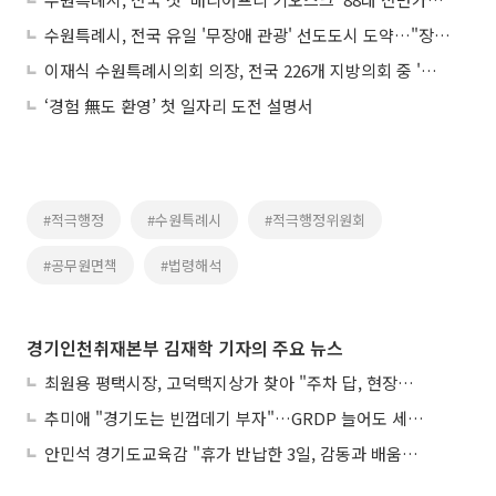
수원특례시, 전국 유일 '무장애 관광' 선도도시 도약…"장벽 없애고 소비 연결"
이재식 수원특례시의회 의장, 전국 226개 지방의회 중 '지방의정봉사대상' 수상
‘경험 無도 환영’ 첫 일자리 도전 설명서
#적극행정
#수원특례시
#적극행정위원회
#공무원면책
#법령해석
경기인천취재본부 김재학 기자의 주요 뉴스
최원용 평택시장, 고덕택지상가 찾아 "주차 답, 현장에 있다"
추미애 "경기도는 빈껍데기 부자"…GRDP 늘어도 세입은 그대로
안민석 경기도교육감 "휴가 반납한 3일, 감동과 배움이었다"