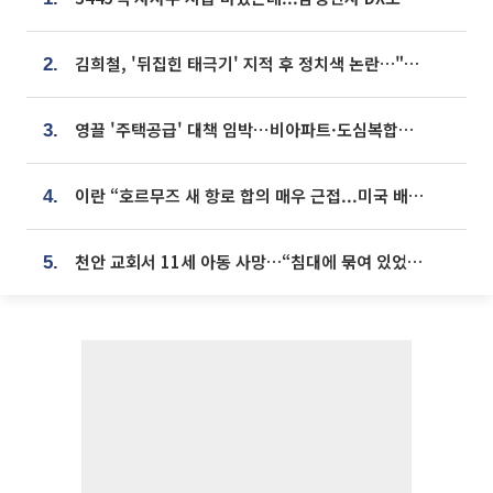
김희철, '뒤집힌 태극기' 지적 후 정치색 논란…"좌우 떠나 우리나라 국기"
2.
영끌 '주택공급' 대책 임박⋯비아파트·도심복합까지 총동원
3.
이란 “호르무즈 새 항로 합의 매우 근접...미국 배상 먼저”
4.
천안 교회서 11세 아동 사망…“침대에 묶여 있었다” 진술 확보
5.