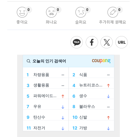
0
0
0
0
좋아요
화나요
슬퍼요
추가취재 원해요