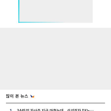
많이 본 뉴스
3445억 자사주 지급 마쳤는데...삼성전자 DX노조, 뒤늦은 '떼쓰기 집회'
1.