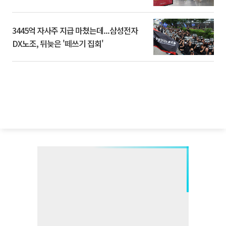
3445억 자사주 지급 마쳤는데...삼성전자
DX노조, 뒤늦은 '떼쓰기 집회'