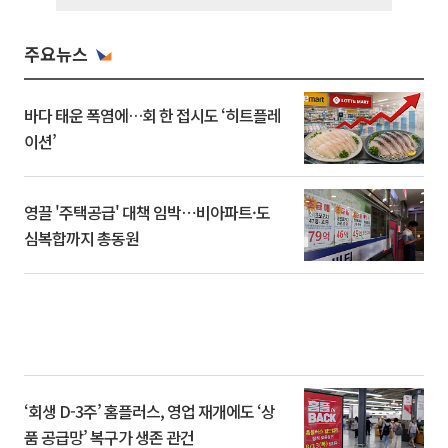
주요뉴스
바다 태운 폭염에…회 한 접시도 ‘히트플레
이션’
영끌 '주택공급' 대책 임박⋯비아파트·도
심복합까지 총동원
‘회생 D-3주’ 홈플러스, 영업 재개에도 ‘상
품 공급망’ 복구가 생존 관건