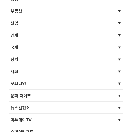
부동산
산업
경제
국제
정치
사회
오피니언
문화·라이프
뉴스발전소
이투데이TV
스페셜리포트