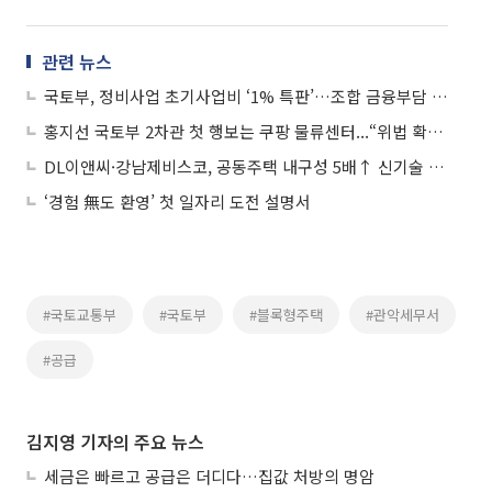
관련 뉴스
국토부, 정비사업 초기사업비 ‘1% 특판’…조합 금융부담 완화
홍지선 국토부 2차관 첫 행보는 쿠팡 물류센터...“위법 확인 시 엄중 조치”
DL이앤씨·강남제비스코, 공동주택 내구성 5배↑ 신기술 국토부 인증
‘경험 無도 환영’ 첫 일자리 도전 설명서
#국토교통부
#국토부
#블록형주택
#관악세무서
#공급
김지영 기자의 주요 뉴스
세금은 빠르고 공급은 더디다…집값 처방의 명암