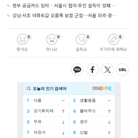
정부 공급카드 임박…서울시 협의·주민 설득이 성패 가른다
강남·서초 아파트값 오름폭 보합 근접⋯서울 외곽·경기 남부 중심 매수세
0
0
0
0
좋아요
화나요
슬퍼요
추가취재 원해요