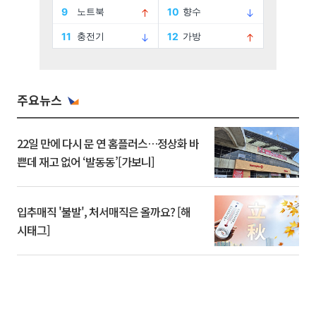
주요뉴스
22일 만에 다시 문 연 홈플러스…정상화 바
쁜데 재고 없어 ‘발동동’[가보니]
입추매직 '불발', 처서매직은 올까요? [해
시태그]