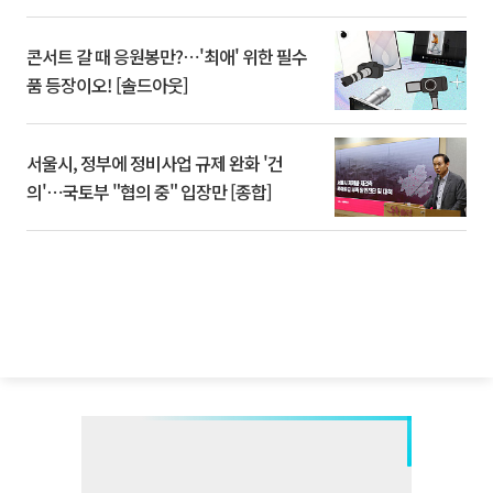
콘서트 갈 때 응원봉만?⋯'최애' 위한 필수
품 등장이오! [솔드아웃]
서울시, 정부에 정비사업 규제 완화 '건
의'⋯국토부 "협의 중" 입장만 [종합]