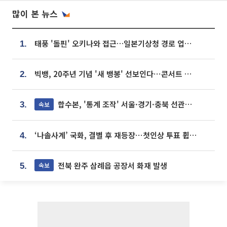
많이 본 뉴스
태풍 '돌핀' 오키나와 접근…일본기상청 경로 업데이트
1.
빅뱅, 20주년 기념 '새 뱅봉' 선보인다⋯콘서트 앞두고 팝업 개최
2.
합수본, '통계 조작' 서울·경기·충북 선관위 등 추가 압수수색
속보
3.
‘나솔사계’ 국화, 결별 후 재등장⋯첫인상 투표 휩쓸고 ‘인기녀’ 등극
4.
전북 완주 삼례읍 공장서 화재 발생
속보
5.