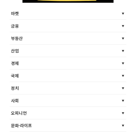
마켓
금융
부동산
산업
경제
국제
정치
사회
오피니언
문화·라이프