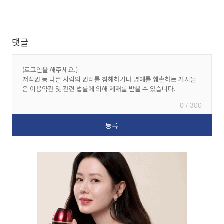
댓글
0 / 300