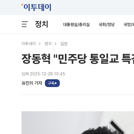
정치
대통령실/총리실
국회/정당
국방/
이투데이
정치
일반
장동혁 "민주당 통일교 
입력 2025-12-28 10:45
유진의 기자
구독