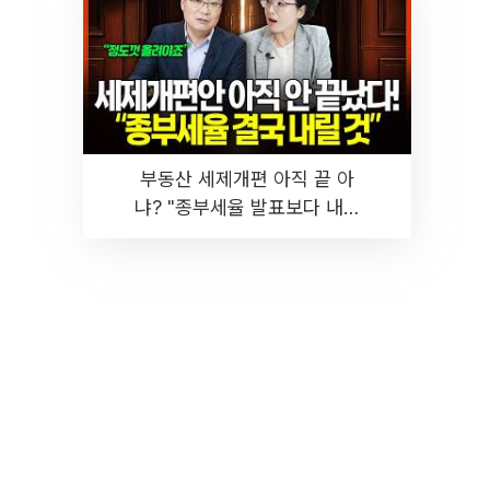
부동산 세제개편 아직 끝 아
냐? "종부세율 발표보다 내릴
것" 장기거주·양도세 전망 I 집
땅지성 I 김인만, 진미윤