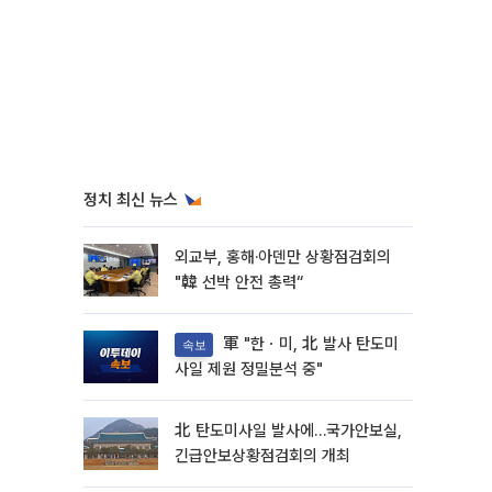
정치 최신 뉴스
외교부, 홍해·아덴만 상황점검회의
"韓 선박 안전 총력“
軍 "한ㆍ미, 北 발사 탄도미
속보
사일 제원 정밀분석 중"
北 탄도미사일 발사에…국가안보실,
긴급안보상황점검회의 개최