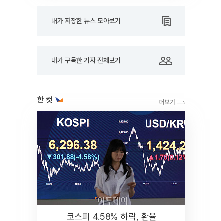
내가 저장한 뉴스 모아보기
내가 구독한 기자 전체보기
한 컷
코스피 4.58% 하락, 환율