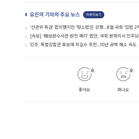
유진의 기자의 주요 뉴스
자세히보기
'선관위 특검' 합의했지만 '형소법'은 강행…8월 국회 '입법 2
[속보] '檢보완수사권 완전 폐지' 법안, 국회 본회의서 민주당
민주, 특별감찰관 후보에 최길수 추천…10년 공백 해소 속도
0
0
좋아요
화나요