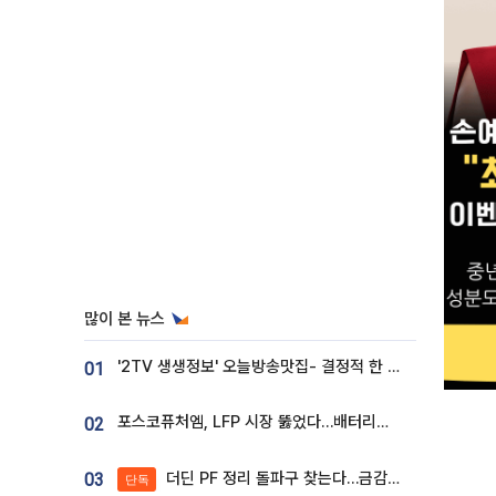
많이 본 뉴스
'2TV 생생정보' 오늘방송맛집- 결정적 한 수, 3종 메밀면! 메밀 소바 맛집 '의○○○○'
01
포스코퓨처엠, LFP 시장 뚫었다…배터리사와 대규모 장기 공급 합의
02
더딘 PF 정리 돌파구 찾는다…금감원, 1년 반 만에 매각설명회 재개
03
단독