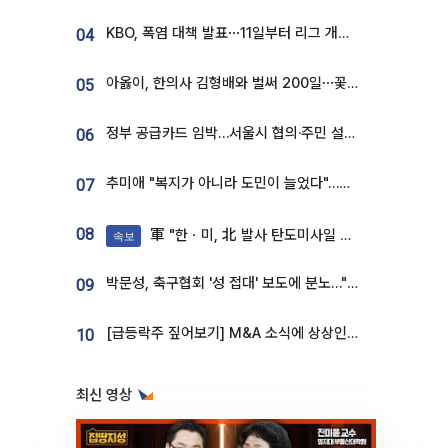
KBO, 폭염 대책 발표⋯11일부터 리그 개시ㆍ경기 오후 7시 시작
04
아옳이, 한의사 김형배와 벌써 200일⋯꽃다발 들고 "프러포즈 아냐"
05
정부 공급카드 임박…서울시 협의·주민 설득이 성패 가른다 [부동산 해법 전쟁]
06
추미애 "복지가 아니라 도민이 늘었다"…재정난 책임론 정면돌파
07
08
軍 "한ㆍ미, 北 발사 탄도미사일 제원 정밀분석 중"
속보
박문성, 축구협회 '성 접대' 보도에 분노…"다 말아먹으려고 작정했나"
09
[급등락주 짚어보기] M&A 소식에 상상인증권ㆍ유니켐 ‘상한가’⋯유증 제동 걸린 SK디앤디↑
10
최신 영상