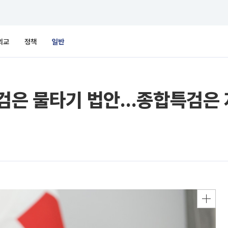
외교
정책
일반
특검은 물타기 법안…종합특검은