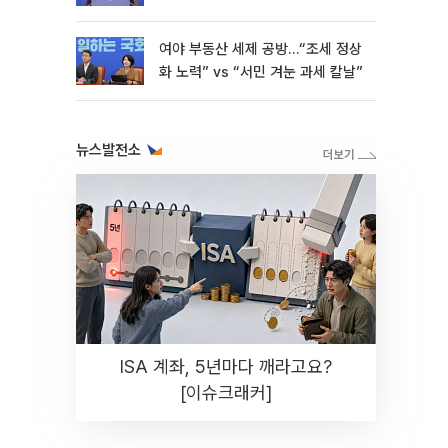
재난"
여야 부동산 세제 공방…“조세 정상
화 노력” vs “서민 겨눈 과세 칼날”
뉴스발전소
ISA 계좌, 5년마다 깨라고요?
[이슈크래커]