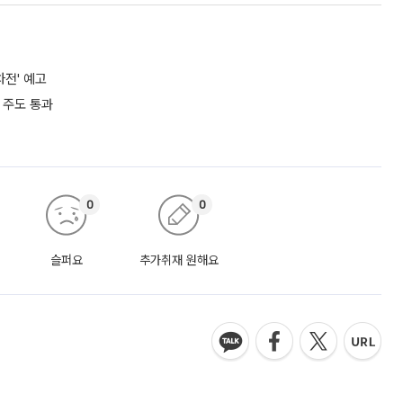
차전' 예고
 주도 통과
0
0
슬퍼요
추가취재 원해요