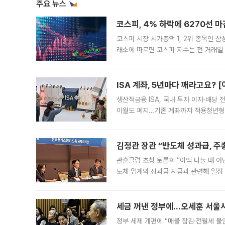
주요 뉴스
코스피, 4% 하락에 6270선 마
코스피 시장 시가총액 1, 2위 종목인 
래소에 따르면 코스피 지수는 전 거래일 대
1.81% 내린 6478.75에 출발한 코
다. 이날 오전
ISA 계좌, 5년마다 깨라고요? 
생산적금융 ISA, 국내 투자 이자·배당
이월도 폐지…기존 계좌까지 적용청년형 
는 5년마다 계좌를 해지하라는 건가요?”
편을
김정관 장관 “반도체 성과급, 
관훈클럽 초청 토론회 “이익 나눌 때 아
도체 업계의 성과급 지급과 관련해 일정
최근 상법·자본시장법 개정으로 기업 지
세금 꺼낸 정부에…오세훈 서울시장
정부 세제 개편에 “매물 잠김·전월세 불