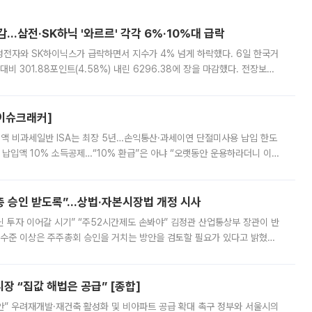
감…삼전·SK하닉 '와르르' 각각 6%·10%대 급락
삼성전자와 SK하이닉스가 급락하면서 지수가 4% 넘게 하락했다. 6일 한국거
비 301.88포인트(4.58%) 내린 6296.38에 장을 마감했다. 전장보다
스피는 장중 한때 6550.94까지 오르기도 했으나 6238.32까지 밀리기도 했
[이슈크래커]
 전액 비과세일반 ISA는 최장 5년…손익통산·과세이연 단절미사용 납입 한도
납입액 10% 소득공제…“10% 환급”은 아냐 “오랫동안 운용하라더니 이제
 ‘만능 절세 통장’으로 불리는 개인종합자산관리계좌(ISA)가 두 갈래로 개
주총 승인 받도록”…상법·자본시장법 개정 시사
닌 투자 이어갈 시기” “주52시간제도 손봐야” 김정관 산업통상부 장관이 반
 수준 이상은 주주총회 승인을 거치는 방안을 검토할 필요가 있다고 밝혔다.
배구조와 주주권 강화 논의가 이어지는 가운데, 핵심 연구인력에 대한
 “집값 해법은 공급” [종합]
안” 우려재개발·재건축 활성화 및 비아파트 공급 확대 촉구 정부와 서울시의