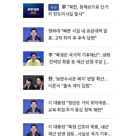
軍 "북한, 동해상으로 단거
속보
리 탄도미사일 발사"
청와대 "빠른 시일 내 공급대책 발
표…2차 회의 후 후속 답변"
李 "폭염은 국가적 기후재난"…냉방
·전력망 확충 등 예산 반영 주문 [종
합]
野, ‘보완수사권 폐지’ 반발 확산…
이준석 “졸속 개악 입법”
이 대통령 "청년은 거의 취약계층…
교육·취업·주거 중심 정책 재편"
이 대통령 "폭염 인프라 확충, 내년
예산 반영 검토…사실상 국가 기후