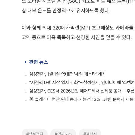
또 모바일 시스템 온 칩(SoC) 최초로 히트 패스 블록(H
칩 내부 온도를 안정적으로 유지하도록 했다.
이와 함께 최대 320메가픽셀(MP) 초고해상도 카메라를 지
코덱 등으로 더욱 똑똑하고 선명한 사진을 얻을 수 있다.
관련 뉴스
삼성전자, 1월 1일 역대급 '세일 페스타' 개최
"저전력 D램 시장 입지 강화"⋯삼성전자, 엔비디아에 '소캠2'
삼성전자, CES서 2026년형 에어드레서 신제품 공개⋯"주름
美 클래리티 법안 연내 통과 가능성 13%…상원 문턱서 제동
#삼성전자
#엑시노스
#갤럭시