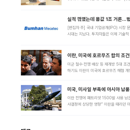
운데 중국 BOE와 TCL CSOT도 생산
일 업계에 따르면 삼성
실적 꺾였는데 몸값 1조 거론…범
[편집자 주] 국내 기업공개(IPO) 시장
시대는 지났다. 투자자들은 이제 기술적
은 거시경제 불확실성 속에 실적과 성과
이란, 미국에 호르무즈 합의 조건 
미군 철수·전쟁 배상 등 재개방 5대 조건
하기도 이란이 미국에 호르무즈 해협 개
라며 조심스러운 반응을 보였다. 8일(
미국, 미사일 부족에 아시아 납
이란 전쟁에 패트리엇 1500발 사용 남
사결정에 상당한 영향” 이란을 때리던 
급에 문제가 없다고 해명했지만, 아시아