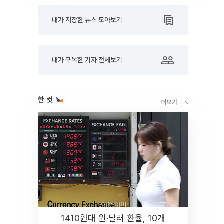
내가 저장한 뉴스 모아보기
내가 구독한 기자 전체보기
한 컷
1410원대 원·달러 환율, 10개