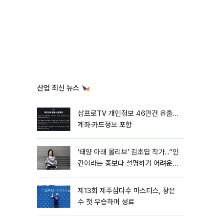
산업 최신 뉴스
삼프로TV 개인정보 46만건 유출…
계좌·카드정보 포함
‘태양 아래 올리브’ 김초엽 작가...“인
간이라는 종보다 설명하기 어려운
한 사람을 쓰고 싶었다”[문화人터
뷰]
제13회 제주삼다수 마스터스, 장은
수 첫 우승하며 성료