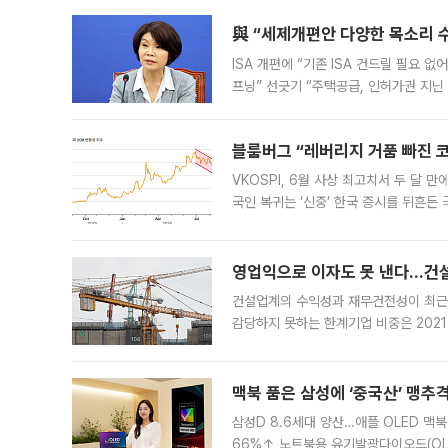
與 “세제개편안 다양한 목소리 
ISA 개편에 “기존 ISA 건드릴 필요 
프닝” 선긋기 “주택공급, 인허가권 지닌
견을 수렴해 당정과 개편안에 대한 조율
블룸버그 “레버리지 거품 빠진 코
VKOSPI, 6월 사상 최고치서 두 달
국인 복귀는 ‘신중’ 한국 증시를 뒤흔
했다. 대규모 반대매매로 레버리지 투자
영업익으로 이자도 못 낸다…건설 
건설업계의 수익성과 재무건전성이 최근
감당하지 못하는 한계기업 비중은 2021
이낸싱(PF) 부담이 집중된 건축 부문의
경영
맥북 품은 삼성에 ‘중국산’ 맹추
삼성D 8.6세대 양산…애플 OLED 맥북
66%↑ 노트북용 유기발광다이오드(OL