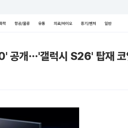
화학
항공/물류
유통
의료/바이오
중기/벤처
일반
0' 공개⋯'갤럭시 S26' 탑재 