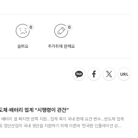
0
0
슬퍼요
추가취재 원해요
반도체·배터리 업계 “시행령이 관건”
 배터리 셀 빠지면 반쪽 지원…업계 촉각 국내 판매 요건 변수…반도체 업계
등 첨단산업의 국내 생산을 지원하기 위해 이른바 ‘한국판 인플레이션 감축
를 신설했지만, 업계에서는 세부 지원 대상에 따라 정책 효과가 크게 달라