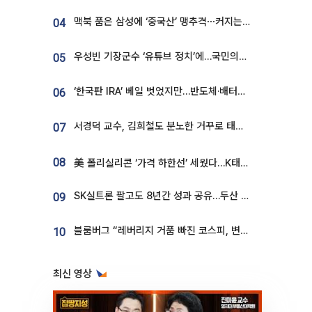
맥북 품은 삼성에 ‘중국산’ 맹추격⋯커지는 노트북 OLED 시장
04
우성빈 기장군수 ‘유튜브 정치’에…국민의힘 군의원들 집단 반발
05
‘한국판 IRA’ 베일 벗었지만…반도체·배터리 업계 “시행령이 관건”
06
서경덕 교수, 김희철도 분노한 거꾸로 태극기⋯"엉터리는 아냐, 아쉬울 뿐"
07
08
美 폴리실리콘 ‘가격 하한선’ 세웠다…K태양광 수혜 기대
SK실트론 팔고도 8년간 성과 공유…두산 인수대금 2.3조가 끝 아냐
09
블룸버그 “레버리지 거품 빠진 코스피, 변동성 최악 국면 지났을 가능성”
10
최신 영상