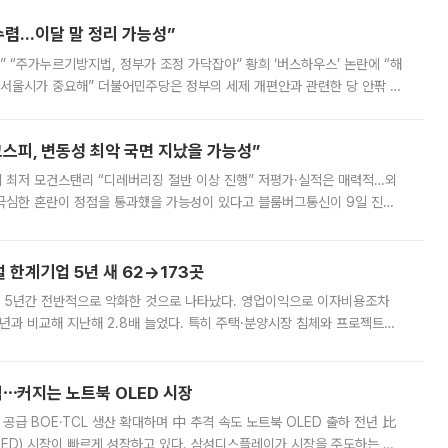
수렴…이달 말 정리 가능성”
없어” “주가누르기방지법, 정부가 조정 가닥잡아” 황희 ‘버스하우스’ 논란에 “해
 서울시가 중요해” 더불어민주당은 정부의 세제 개편안과 관련한 당 안팎 의
에 나서겠다고 예고했다. 민주당은 8월 말 당정 조율을 거친 개편안이
스피, 변동성 최악 국면 지났을 가능성”
 만에 최저 모건스탠리 “디레버리징 절반 이상 진행” 저평가·실적은 매력적…외
든 극심한 혼란이 정점을 통과했을 가능성이 있다고 블룸버그통신이 9일 진단
가 상당 부분 정리된 데다 금융당국의 규제 강화로 고위험 상품 거래도 급감
한계기업 5년 새 62→173곳
 5년간 전반적으로 악화한 것으로 나타났다. 영업이익으로 이자비용조차
년과 비교해 지난해 2.8배 늘었다. 특히 주택·분양시장 침체와 프로젝트파
 악화가 두드러졌다. 9일 한국건설산업연구원은 ‘2025년 건설업 외감기업
격⋯커지는 노트북 OLED 시장
 공급 BOE·TCL 생산 확대하며 中 추격 속도 노트북 OLED 출하 전년 比
ED) 시장이 빠르게 성장하고 있다. 삼성디스플레이가 시장을 주도하는 가