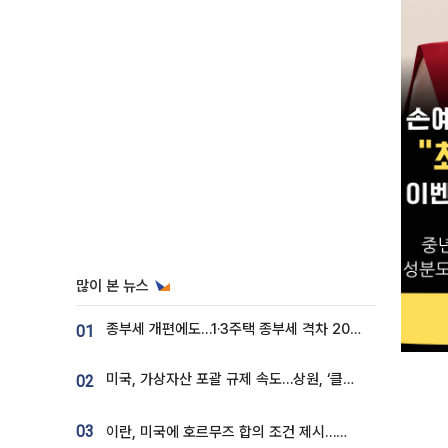
많이 본 뉴스
종부세 개편에도…1·3주택 종부세 격차 2028년부터 확대
01
미국, 가상자산 포괄 규제 속도…상원, ‘클래리티법’ 9월 절차투표 추진
02
03
이란, 미국에 호르무즈 합의 조건 제시…美 “경기 아직 안 끝나” [종합]