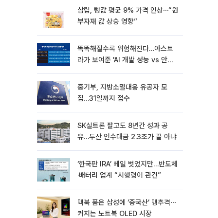
삼립, 빵값 평균 9% 가격 인상⋯“원
부자재 값 상승 영향”
똑똑해질수록 위험해진다…아스트
라가 보여준 'AI 개발 성능 vs 안전
딜레마'
중기부, 지방소멸대응 유공자 모
집…31일까지 접수
SK실트론 팔고도 8년간 성과 공
유…두산 인수대금 2.3조가 끝 아냐
‘한국판 IRA’ 베일 벗었지만…반도체
·배터리 업계 “시행령이 관건”
맥북 품은 삼성에 ‘중국산’ 맹추격⋯
커지는 노트북 OLED 시장