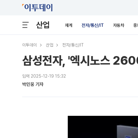
산업
재계
전자/통신/IT
자동차
중
이투데이
산업
전자/통신/IT
삼성전자, '엑시노스 260
입력 2025-12-19 15:32
박민웅 기자