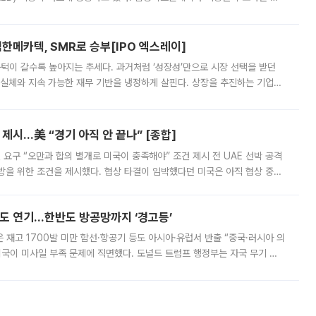
 확대에 나서면서 노트북 OLED 시장을 둘러싼 경쟁이 치열해지고 있다. 9
한메카텍, SMR로 승부[IPO 엑스레이]
 문턱이 갈수록 높아지는 추세다. 과거처럼 ‘성장성’만으로 시장 선택을 받던
 실체와 지속 가능한 재무 기반을 냉정하게 살핀다. 상장을 추진하는 기업들
를 입증해야 하는 시험대에 섰다. 본지는 상장을 앞둔 기업의 기술 경쟁
제시…美 “경기 아직 안 끝나” [종합]
 요구 “오만과 합의 별개로 미국이 충족해야” 조건 제시 전 UAE 선박 공격
방을 위한 조건을 제시했다. 협상 타결이 임박했다던 미국은 아직 협상 중이
현지시간) 모하마드 바게르 졸가드르 이란 최고국가안보회의 사무총장은 타
품도 연기…한반도 방공망까지 ‘경고등’
은 재고 1700발 미만 함선·항공기 등도 아시아·유럽서 반출 “중국·러시아 의
미국이 미사일 부족 문제에 직면했다. 도널드 트럼프 행정부는 자국 무기 공
 국가들로 향하던 납품마저 연기되고 있는 것으로 전해졌다. 전문가가 중국