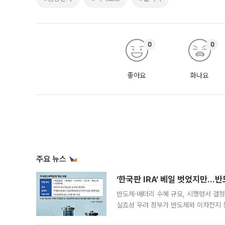
0
0
좋아요
화나요
주요 뉴스
‘한국판 IRA’ 베일 벗었지만…
반도체·배터리 수혜 규모, 시행령서 결정
실효성 우려 정부가 반도체와 이차전지 
법(IRA)’으로 불리는 국내생산세액공제