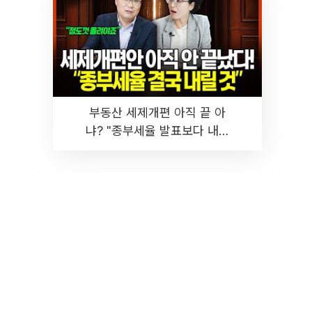
부동산 세제개편 아직 끝 아
냐? "종부세율 발표보다 내릴
것" 장기거주·양도세 전망 I 집
땅지성 I 김인만, 진미윤