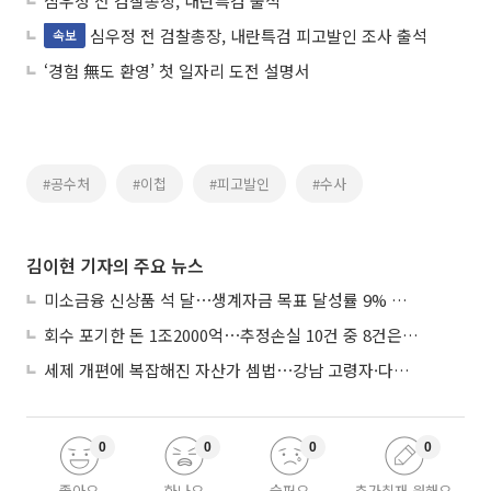
심우정 전 검찰총장, 내란특검 출석
심우정 전 검찰총장, 내란특검 피고발인 조사 출석
속보
‘경험 無도 환영’ 첫 일자리 도전 설명서
#공수처
#이첩
#피고발인
#수사
김이현 기자의 주요 뉴스
미소금융 신상품 석 달⋯생계자금 목표 달성률 9% 그쳐
회수 포기한 돈 1조2000억⋯추정손실 10건 중 8건은 기업대출
세제 개편에 복잡해진 자산가 셈법⋯강남 고령자·다주택자 ‘자산재편 고심’
0
0
0
0
좋아요
화나요
슬퍼요
추가취재 원해요