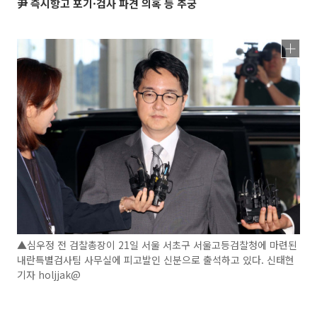
尹 즉시항고 포기·검사 파견 의혹 등 추궁
▲심우정 전 검찰총장이 21일 서울 서초구 서울고등검찰청에 마련된
내란특별검사팀 사무실에 피고발인 신분으로 출석하고 있다. 신태현
기자 holjjak@