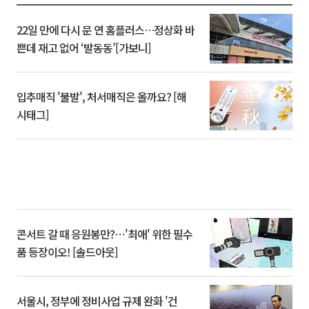
22일 만에 다시 문 연 홈플러스…정상화 바
쁜데 재고 없어 ‘발동동’[가보니]
입추매직 '불발', 처서매직은 올까요? [해
시태그]
콘서트 갈 때 응원봉만?⋯'최애' 위한 필수
품 등장이오! [솔드아웃]
서울시, 정부에 정비사업 규제 완화 '건