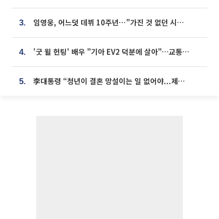
임영웅, 어느덧 데뷔 10주년⋯"가진 것 없던 시절, 내 앞엔 20명의 팬뿐"
3.
'굿 윌 헌팅' 배우 "기아 EV2 덕분에 살아"…교통사고 후 안전성 극찬
4.
李대통령 “청년이 결혼 망설이는 일 없어야...제도상 불이익 조사”
5.