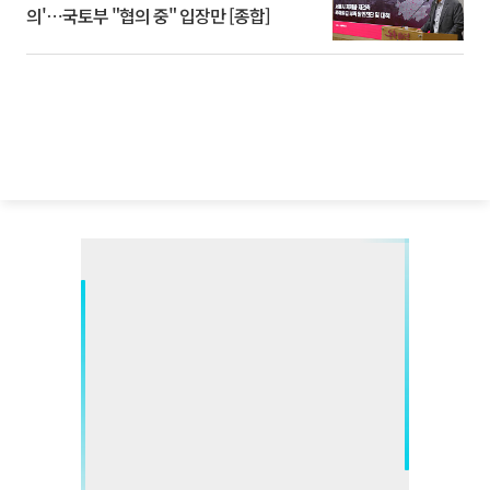
의'⋯국토부 "협의 중" 입장만 [종합]