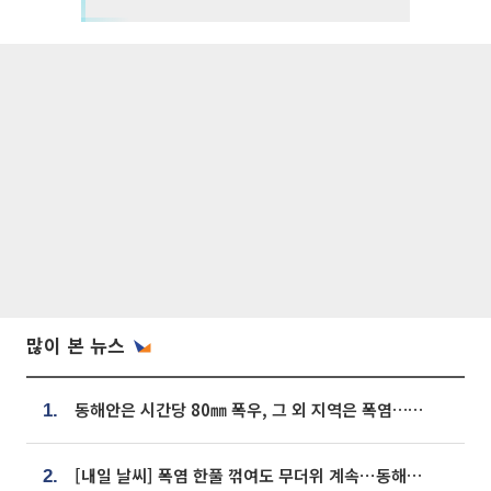
많이 본 뉴스
동해안은 시간당 80㎜ 폭우, 그 외 지역은 폭염…‘극과 극 날씨’
1.
[내일 날씨] 폭염 한풀 꺾여도 무더위 계속⋯동해안 이틀 연속 비
2.