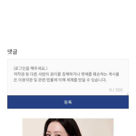
댓글
0 / 300