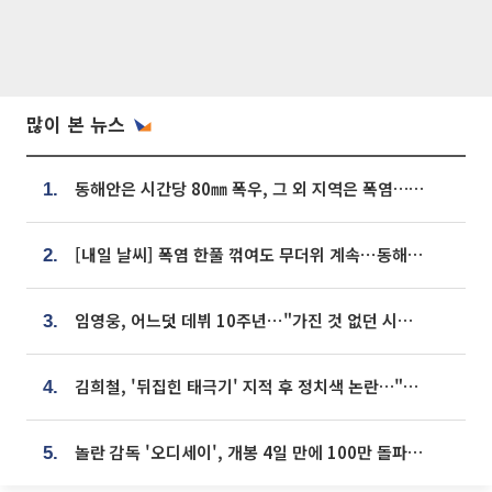
많이 본 뉴스
동해안은 시간당 80㎜ 폭우, 그 외 지역은 폭염…‘극과 극 날씨’
1.
[내일 날씨] 폭염 한풀 꺾여도 무더위 계속⋯동해안 이틀 연속 비
2.
임영웅, 어느덧 데뷔 10주년⋯"가진 것 없던 시절, 내 앞엔 20명의 팬뿐"
3.
김희철, '뒤집힌 태극기' 지적 후 정치색 논란…"좌우 떠나 우리나라 국기"
4.
놀란 감독 '오디세이', 개봉 4일 만에 100만 돌파⋯'왕사남' 보다 빠르다
5.