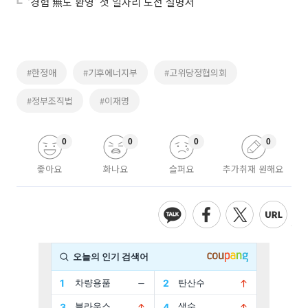
‘경험 無도 환영’ 첫 일자리 도전 설명서
#한정애
#기후에너지부
#고위당정협의회
#정부조직법
#이재명
0
0
0
0
좋아요
화나요
슬퍼요
추가취재 원해요