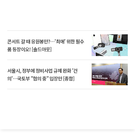
콘서트 갈 때 응원봉만?⋯'최애' 위한 필수
품 등장이오! [솔드아웃]
서울시, 정부에 정비사업 규제 완화 '건
의'⋯국토부 "협의 중" 입장만 [종합]