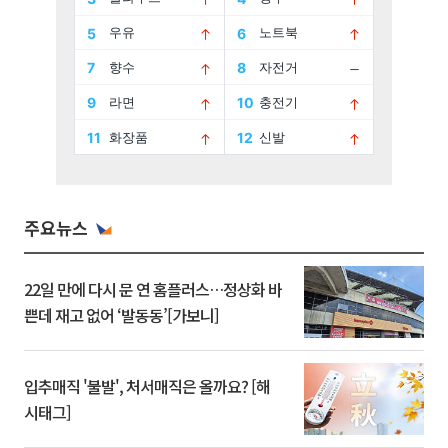
주요뉴스
22일 만에 다시 문 연 홈플러스…정상화 바
쁜데 재고 없어 ‘발동동’[가보니]
입추매직 '불발', 처서매직은 올까요? [해
시태그]