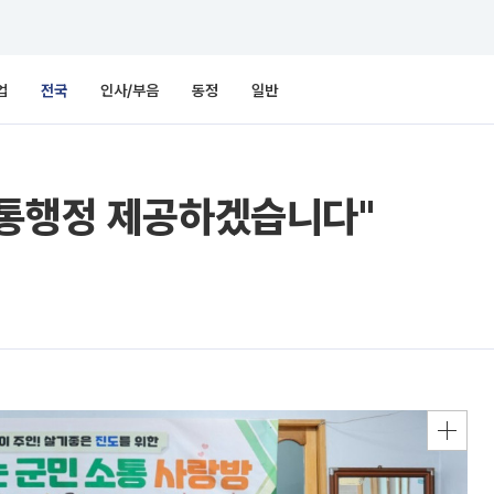
업
전국
인사/부음
동정
일반
소통행정 제공하겠습니다"