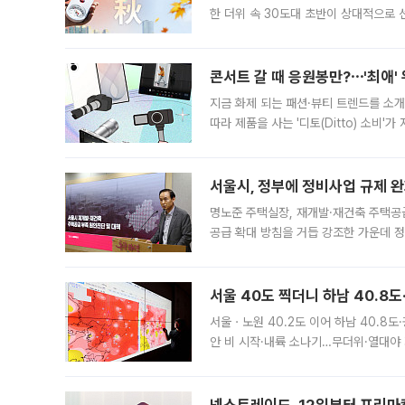
한 더위 속 30도대 초반이 상대적으로
지역에 있었습니다. 7월 말에는 서풍과
콘서트 갈 때 응원봉만?⋯'최애'
지금 화제 되는 패션·뷰티 트렌드를 소개
따라 제품을 사는 '디토(Ditto) 소비
어디일까요? 아이돌 콘서트 시작을 기다
서울시, 정부에 정비사업 규제 완화
명노준 주택실장, 재개발·재건축 주택공
공급 확대 방침을 거듭 강조한 가운데 정
면 반박하고 나섰다. 명노준 서울시 주택
서울 40도 찍더니 하남 40.8도
서울ㆍ노원 40.2도 이어 하남 40.8도
안 비 시작·내륙 소나기…무더위·열대야 
에서도 40도를 웃도는 기온이 관측됐다
의 극심한