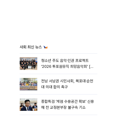
사회 최신 뉴스
청소년 주도 음악·인권 프로젝트
'2026 투포원뮤직 희망음악회' [포
토]
전남 서남권 시민사회, 목포대·순천
대 의대 합의 촉구
종합특검 ‘계엄 수용공간 확보’ 신용
해 전 교정본부장 불구속 기소