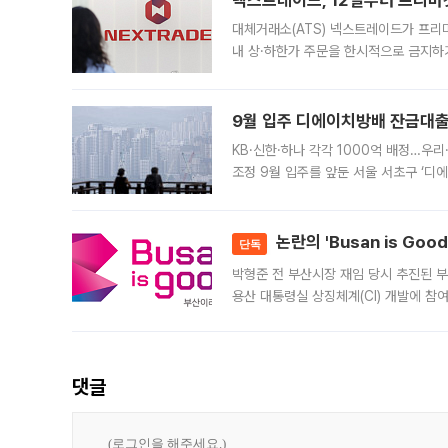
넥스트레이드, 12일부터 프리마
대체거래소(ATS) 넥스트레이드가 프리
내 상·하한가 주문을 한시적으로 금지하
가 체결 사례와 관련해 설명자료를 내고
9월 입주 디에이치방배 잔금대출
KB·신한·하나 각각 1000억 배정…우
조정 9월 입주를 앞둔 서울 서초구 ‘디
은행과 NH농협은행도 대출 취급을 검토
민은행
논란의 'Busan is Go
단독
박형준 전 부산시장 재임 당시 추진된 부산
용산 대통령실 상징체계(CI) 개발에 참
도시브랜드 사업이 공개 이후 시민 공감
댓글