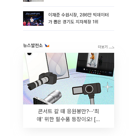
이재준 수원시장, 286만 빅데이터
가 뽑은 경기도 지자체장 1위
뉴스발전소
콘서트 갈 때 응원봉만?⋯'최
애' 위한 필수품 등장이오! [솔
드아웃]