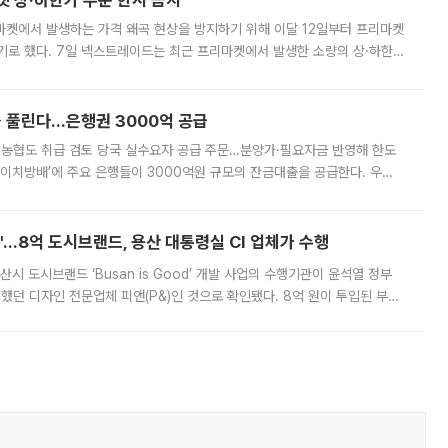
켓 상·하한가 주문 한시 금지
마켓에서 발생하는 가격 왜곡 현상을 방지하기 위해 이달 12일부터 프리마켓
기로 했다. 7일 넥스트레이드는 최근 프리마켓에서 발생한 소량의 상·하한
, 주문 오류로 인한 가격 급등락을 최소화하기 위한 비상 대응방안을 발표
 풀린다…은행권 3000억 공급
리·농협도 취급 검토 당국 실수요자 공급 주문…분양가·필요자금 반영해 한도
에이치방배’에 주요 은행들이 3000억원 규모의 잔금대출을 공급한다. 우리
하고 있어 향후 공급 규모가 늘어날 전망이다. 7일 금융권에 따르면 KB국
od'…8억 도시브랜드, 용산 대통령실 CI 업체가 수행
시 도시브랜드 ‘Busan is Good’ 개발 사업의 수행기관이 윤석열 정부
여했던 디자인 전문업체 피앤(P&)인 것으로 확인됐다. 8억 원이 투입된 부산
 부족과 디자인 정체성 논란에 휩싸였던 만큼, 사업 선정 과정과 결과물에