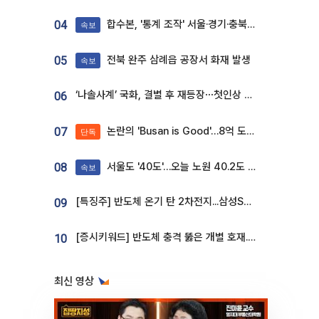
합수본, '통계 조작' 서울·경기·충북 선관위 등 추가 압수수색
04
속보
전북 완주 삼례읍 공장서 화재 발생
05
속보
‘나솔사계’ 국화, 결별 후 재등장⋯첫인상 투표 휩쓸고 ‘인기녀’ 등극
06
논란의 'Busan is Good'…8억 도시브랜드, 용산 대통령실 CI 업체가 수행
07
단독
서울도 '40도'…오늘 노원 40.2도 기록
08
속보
[특징주] 반도체 온기 탄 2차전지...삼성SDI, 장 초반 7% 넘게 껑충
09
[증시키워드] 반도체 충격 뚫은 개별 호재...포스코퓨처엠·에코프로·한화솔루션 '눈길'
10
최신 영상