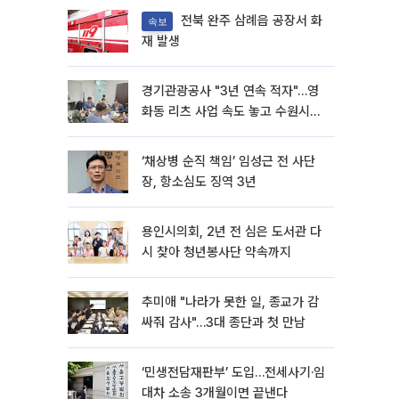
전북 완주 삼례읍 공장서 화
속보
재 발생
경기관광공사 "3년 연속 적자"…영
화동 리츠 사업 속도 놓고 수원시와
이견
‘채상병 순직 책임’ 임성근 전 사단
장, 항소심도 징역 3년
용인시의회, 2년 전 심은 도서관 다
시 찾아 청년봉사단 약속까지
추미애 "나라가 못한 일, 종교가 감
싸줘 감사"…3대 종단과 첫 만남
‘민생전담재판부’ 도입…전세사기·임
대차 소송 3개월이면 끝낸다