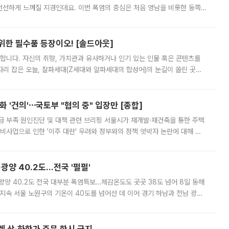
 선선하게 느껴질 지경인데요. 이번 폭염의 중심은 처음 영남을 비롯한 동쪽
 북서풍이 산맥을 넘어 영남 쪽으로 내려오면서 뜨겁고 건조해졌는데요.
 위한 필수품 등장이오! [솔드아웃]
합니다. 자신의 취향, 가치관과 유사하거나 인기 있는 인물 혹은 콘텐츠를
'가 자리 잡은 오늘, 잘파세대(Z세대와 알파세대의 합성어)의 눈길이 쏠린 곳은
리는 공연장. 응원봉만큼이나 눈에 띄는 게 있습니다. 공연이 시작되기
 '건의'⋯국토부 "협의 중" 입장만 [종합]
급 부족 원인진단 및 대책 관련 브리핑 서울시가 재개발·재건축을 통한 주택
비사업으로 인한 '이주 대란' 우려와 정부와의 정책 엇박자 논란에 대해 정
실장은 2031년까지 31만 가구 착공 목표에 차질이 없다는 입장이나,
·광양 40.2도…전국 '펄펄'
·광양 40.2도 전국 대부분 폭염특보…체감온도도 곳곳 38도 넘어 8일 동해
지속 서울 노원구의 기온이 40도를 넘어선 데 이어 경기 하남과 전남 광양
. 전국 대부분 지역에 폭염특보가 내려진 가운데 곳곳에서 39~40도 안팎