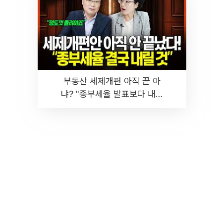
부동산 세제개편 아직 끝 아
냐? "종부세율 발표보다 내릴
것" 장기거주·양도세 전망 I 집
땅지성 I 김인만, 진미윤