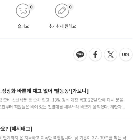
0
0
슬퍼요
추가취재 원해요
…정상화 바쁜데 재고 없어 ‘발동동’[가보니]
준비 신선식품 등 순차 입고…13일 정식 개장 목표 22일 만에 다시 문을
오전부터 직원들은 비어 있는 진열대를 채우느라 바쁘게 움직였다. 계란과
리를 잡기 시작했지만, 매장 곳곳엔 여전히 텅 빈 매대가 먼저 눈에 들어왔
까요? [해시태그]
’의 단계까지 온 지독하고 지독한 폭염입니다. 낮 기온이 37~39도를 찍는 극