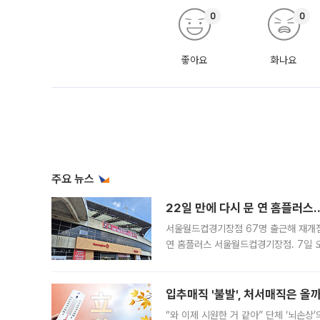
0
0
좋아요
화나요
주요 뉴스
22일 만에 다시 문 연 홈플러스
서울월드컵경기장점 67명 출근해 재개점 
연 홈플러스 서울월드컵경기장점. 7일 
우유, 과일 같은 신선식품이 차근차근 자
입추매직 '불발', 처서매직은 올
“와 이제 시원한 거 같아” 단체 ‘뇌손상