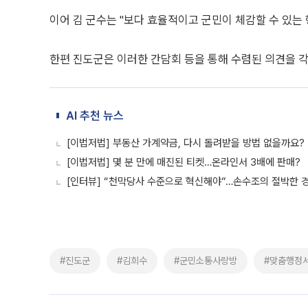
이어 김 군수는 "보다 효율적이고 군민이 체감할 수 있는
한편 진도군은 이러한 간담회 등을 통해 수렴된 의견을 
AI 추천 뉴스
[이법저법] 부동산 가계약금, 다시 돌려받을 방법 없을까요?
[이법저법] 몇 분 만에 매진된 티켓…온라인서 3배에 판매?
[인터뷰] “천막당사 수준으로 혁신해야”…손수조의 절박한 
#진도군
#김희수
#군민소통사랑방
#맞춤행정