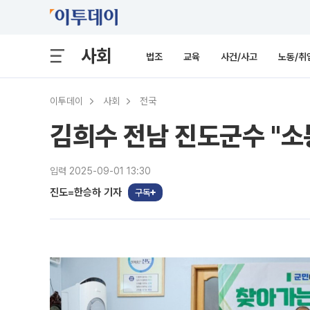
사회
법조
교육
사건/사고
노동/취
이투데이
사회
전국
김희수 전남 진도군수 "
입력 2025-09-01 13:30
진도=한승하 기자
구독