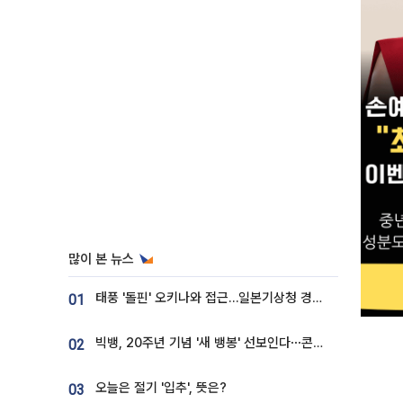
많이 본 뉴스
태풍 '돌핀' 오키나와 접근…일본기상청 경로 업데이트
01
빅뱅, 20주년 기념 '새 뱅봉' 선보인다⋯콘서트 앞두고 팝업 개최
02
오늘은 절기 '입추', 뜻은?
03