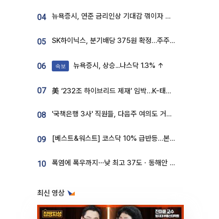
뉴욕증시, 연준 금리인상 기대감 꺾이자 상승...S&P500 사상 최고치 [종합]
04
SK하이닉스, 분기배당 375원 확정…주주환원책 9월로 앞당겨 발표
05
뉴욕증시, 상승...나스닥 1.3% ↑
06
속보
07
美 ‘232조 하이브리드 제재’ 임박…K-태양광, 불확실성 털고 날개 다나
'국책은행 3사' 직원들, 다음주 여의도 거리 나서는 까닭은
08
[베스트&워스트] 코스닥 10% 급반등…본느, 최대주주 변경 기대에 270% 폭등
09
폭염에 폭우까지⋯낮 최고 37도ㆍ동해안 강한 비 [날씨]
10
최신 영상