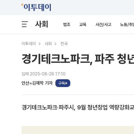
사회
법조
교육
사건/사고
노동/취
이투데이
사회
전국
경기테크노파크, 파주 청년
입력 2025-08-28 17:10
안산=김재학 기자
구독
경기테크노파크·파주시, 9월 청년창업 역량강화