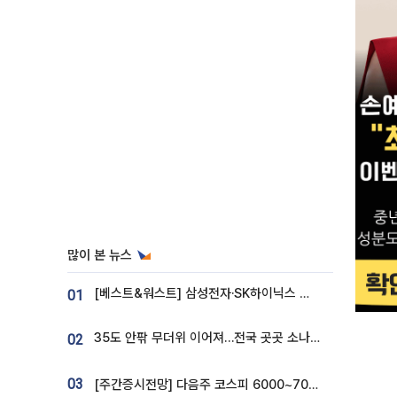
많이 본 뉴스
[베스트&워스트] 삼성전자·SK하이닉스 밀린 한 주…상상인증권은 85% 급등
01
35도 안팎 무더위 이어져…전국 곳곳 소나기 [오늘 날씨]
02
03
[주간증시전망] 다음주 코스피 6000~7000⋯“外人 수급은 정책이 변수”