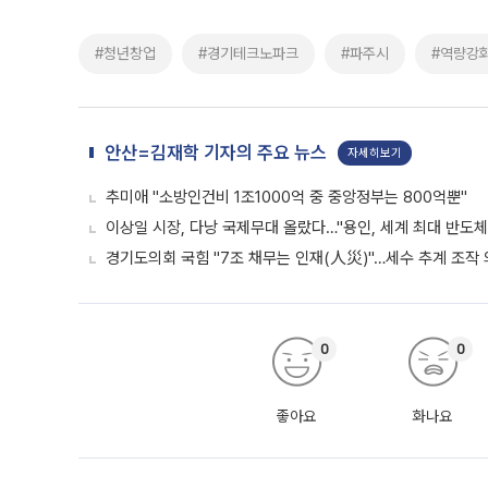
#청년창업
#경기테크노파크
#파주시
#역량강
안산=김재학 기자의 주요 뉴스
자세히보기
추미애 "소방인건비 1조1000억 중 중앙정부는 800억뿐"
이상일 시장, 다낭 국제무대 올랐다…"용인, 세계 최대 반도체
경기도의회 국힘 "7조 채무는 인재(人災)"…세수 추계 조작
0
0
좋아요
화나요