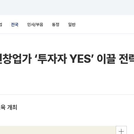
업
전국
인사/부음
동정
일반
창업가 ‘투자자 YES’ 이끌 전
교육 개최