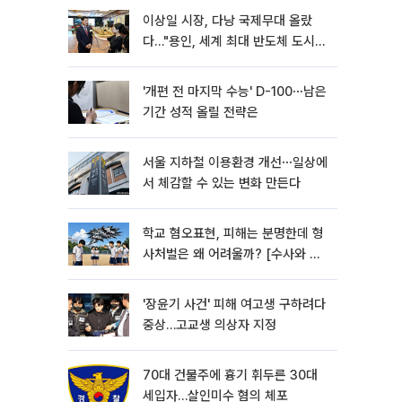
이상일 시장, 다낭 국제무대 올랐
다…"용인, 세계 최대 반도체 도시
된다"
'개편 전 마지막 수능' D-100⋯남은
기간 성적 올릴 전략은
서울 지하철 이용환경 개선⋯일상에
서 체감할 수 있는 변화 만든다
학교 혐오표현, 피해는 분명한데 형
사처벌은 왜 어려울까? [수사와 재
판]
'장윤기 사건' 피해 여고생 구하려다
중상…고교생 의상자 지정
70대 건물주에 흉기 휘두른 30대
세입자…살인미수 혐의 체포