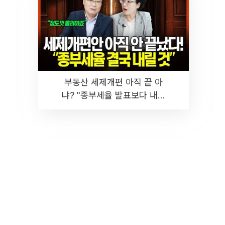
부동산 세제개편 아직 끝 아
냐? "종부세율 발표보다 내릴
것" 장기거주·양도세 전망 I 집
땅지성 I 김인만, 진미윤