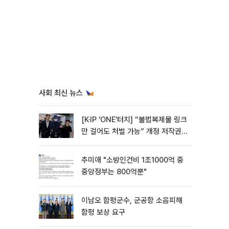
사회 최신 뉴스
[K·IP ‘ONE’터치] “불법복제물 링크
만 걸어도 처벌 가능” 개정 저작권
법 어떻게 바뀌었나
추미애 "소방인건비 1조1000억 중
중앙정부는 800억뿐"
이남오 함평군수, 군공항 소음피해
함평 보상 요구