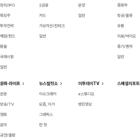
장외/IPO
2금융
분양
중화학
특징주
카드
일반
항공/물류
투자전략
가상자산/핀테크
유통
채권/펀드
일반
의료/바이오
환율
중기/벤처
국제시황
일반
일반
문화·라이프
뉴스발전소
이투데이TV
스페셜리포트
관광
이슈크래커
e스튜디오
방송/TV
요즘, 이거
랭킹영상
영화
그래픽스
음악
한 컷
공연/출판