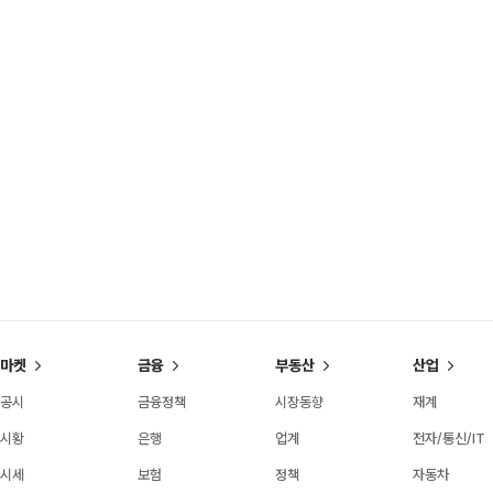
마켓
금융
부동산
산업
공시
금융정책
시장동향
재계
시황
은행
업계
전자/통신/IT
시세
보험
정책
자동차