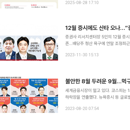
2025-08-28 17:10
를 이끌어내는, 투자자 완벽 대응전략’
증권사 리서치센터장 5인의 12월 증
존…배당주 청산 욕구에 연말 조정최근
성장주·장기채 전략 추진 올해 ‘산타 랠리’(크리스마스를 전후해 나타나는 주가 강세 현상)를 두고
2023-11-30 15:13
전망이 엇갈리고 있다. 연말·연초에 보
불안한 8월 두려운 9월…먹
세계금융시장이 떨고 있다. 코스피는 18
하락장을 연출했다. 뉴욕증시 등 글로
만, 비트코인·금 등 다른 자산가격은 
2023-08-20 07:54
로 촉발된 ‘경제 쇼크’ 공포와 미국의 