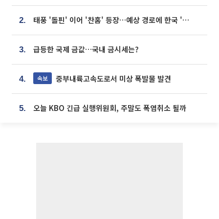
태풍 '돌핀' 이어 '찬홈' 등장…예상 경로에 한국 '한숨'
2.
급등한 국제 금값…국내 금시세는?
3.
중부내륙고속도로서 미상 폭발물 발견
속보
4.
오늘 KBO 긴급 실행위원회, 주말도 폭염취소 될까
5.