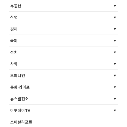
부동산
산업
경제
국제
정치
사회
오피니언
문화·라이프
뉴스발전소
이투데이TV
스페셜리포트