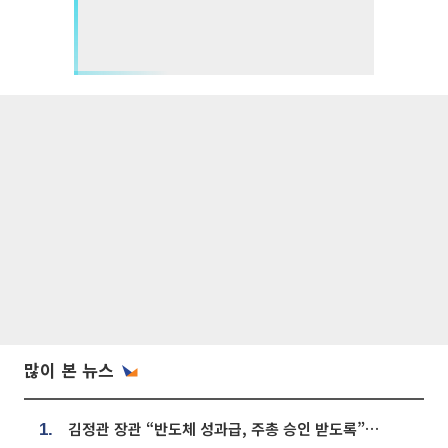
많이 본 뉴스
김정관 장관 “반도체 성과급, 주총 승인 받도록”…상법·자본시장법 개정 시사
1.