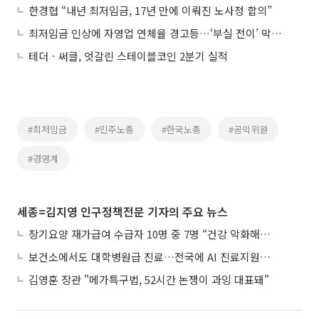
한경협 “내년 최저임금, 17년 만에 이뤄진 노사정 합의”
최저임금 인상에 자영업 연체율 경고등…‘부실 전이’ 막는 은행권
테더ㆍ써클, 엇갈린 스테이블코인 2분기 실적
#최저임금
#민주노총
#한국노총
#공익위원
#경영계
세종=김지영 인구정책전문 기자의 주요 뉴스
장기요양 재가급여 수급자 10명 중 7명 “건강 악화해도 집에서”
보건소에서도 대학병원급 진료…전국에 AI 진료지원도구 보급
김영훈 장관 "메가특구법, 52시간 논쟁이 과잉 대표돼"