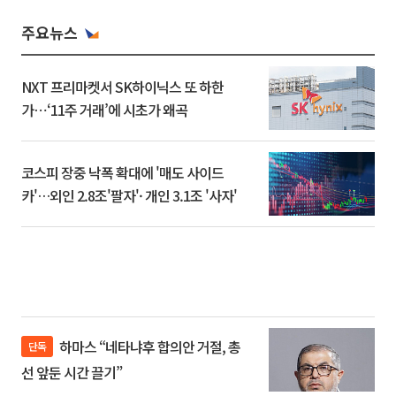
주요뉴스
NXT 프리마켓서 SK하이닉스 또 하한
가⋯‘11주 거래’에 시초가 왜곡
코스피 장중 낙폭 확대에 '매도 사이드
카'…외인 2.8조'팔자'· 개인 3.1조 '사자'
하마스 “네타냐후 합의안 거절, 총
단독
선 앞둔 시간 끌기”