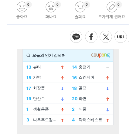
0
0
0
0
좋아요
화나요
슬퍼요
추가취재 원해요