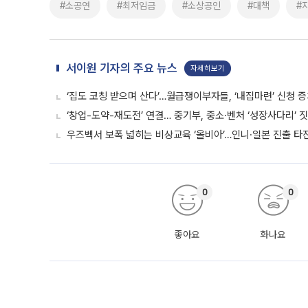
#소공연
#최저임금
#소상공인
#대책
#
서이원 기자의 주요 뉴스
자세히보기
‘집도 코칭 받으며 산다’…월급쟁이부자들, ‘내집마련’ 신청 
‘창업-도약-재도전’ 연결… 중기부, 중소·벤처 ‘성장사다리’ 
우즈벡서 보폭 넓히는 비상교육 ‘올비아’…인니·일본 진출 타
0
0
좋아요
화나요