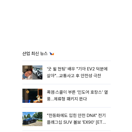
산업 최신 뉴스
'굿 윌 헌팅' 배우 "기아 EV2 덕분에
살아"…교통사고 후 안전성 극찬
폭염·스콜이 부른 ‘인도어 호캉스’ 열
풍…체류형 패키지 뜬다
"전동화에도 입힌 안전 DNA" 전기
플래그십 SUV 볼보 'EX90' [ET의
모빌리티]