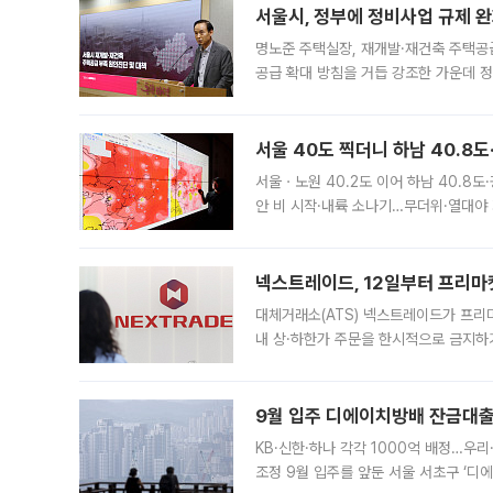
서울시, 정부에 정비사업 규제 완화
명노준 주택실장, 재개발·재건축 주택공
공급 확대 방침을 거듭 강조한 가운데 정
면 반박하고 나섰다. 명노준 서울시 주택
서울 40도 찍더니 하남 40.8도
서울ㆍ노원 40.2도 이어 하남 40.8도
안 비 시작·내륙 소나기…무더위·열대야 
에서도 40도를 웃도는 기온이 관측됐다
의 극심한
넥스트레이드, 12일부터 프리마
대체거래소(ATS) 넥스트레이드가 프리
내 상·하한가 주문을 한시적으로 금지하
가 체결 사례와 관련해 설명자료를 내고
9월 입주 디에이치방배 잔금대출
KB·신한·하나 각각 1000억 배정…우
조정 9월 입주를 앞둔 서울 서초구 ‘디