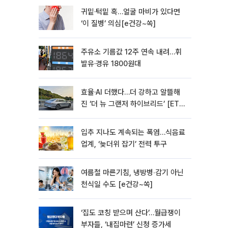
귀밑·턱밑 혹…얼굴 마비가 있다면
‘이 질병’ 의심[e건강~쏙]
주유소 기름값 12주 연속 내려…휘
발유·경유 1800원대
효율·AI 더했다…더 강하고 알뜰해
진 ‘더 뉴 그랜저 하이브리드’ [ET의
모빌리티]
입추 지나도 계속되는 폭염…식음료
업계, ‘늦더위 잡기’ 전력 투구
여름철 마른기침, 냉방병‧감기 아닌
천식일 수도 [e건강~쏙]
‘집도 코칭 받으며 산다’…월급쟁이
부자들, ‘내집마련’ 신청 증가세