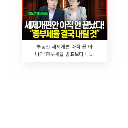
부동산 세제개편 아직 끝 아
냐? "종부세율 발표보다 내릴
것" 장기거주·양도세 전망 I 집
땅지성 I 김인만, 진미윤