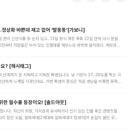
…정상화 바쁜데 재고 없어 ‘발동동’[가보니]
준비 신선식품 등 순차 입고…13일 정식 개장 목표 22일 만에 다시 문을
오전부터 직원들은 비어 있는 진열대를 채우느라 바쁘게 움직였다. 계란과
리를 잡기 시작했지만, 매장 곳곳엔 여전히 텅 빈 매대가 먼저 눈에 들어왔
까요? [해시태그]
’의 단계까지 온 지독하고 지독한 폭염입니다. 낮 기온이 37~39도를 찍는 극
 선선하게 느껴질 지경인데요. 이번 폭염의 중심은 처음 영남을 비롯한 동쪽
 북서풍이 산맥을 넘어 영남 쪽으로 내려오면서 뜨겁고 건조해졌는데요.
 위한 필수품 등장이오! [솔드아웃]
합니다. 자신의 취향, 가치관과 유사하거나 인기 있는 인물 혹은 콘텐츠를
'가 자리 잡은 오늘, 잘파세대(Z세대와 알파세대의 합성어)의 눈길이 쏠린 곳은
리는 공연장. 응원봉만큼이나 눈에 띄는 게 있습니다. 공연이 시작되기