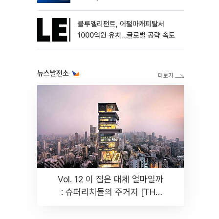
블루엘리펀트, 어펄마캐피탈서
1000억원 유치…글로벌 공략 속도
뉴스발전소
Vol. 12 이 집은 대체 얼마일까
: 슈퍼리치들의 주거지 [THE
RARE]