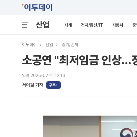
산업
재계
전자/통신/IT
자동차
중
이투데이
산업
중기/벤처
소공연 "최저임금 인상…정
입력 2025-07-11 12:16
서이원 기자
구독