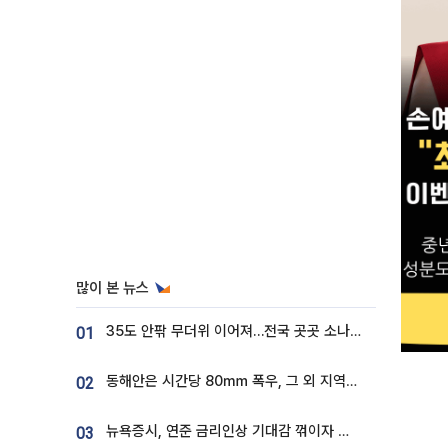
많이 본 뉴스
35도 안팎 무더위 이어져…전국 곳곳 소나기 [오늘 날씨]
01
동해안은 시간당 80㎜ 폭우, 그 외 지역은 폭염…‘극과 극 날씨’
02
뉴욕증시, 연준 금리인상 기대감 꺾이자 상승...S&P500 사상 최고치 [종합]
03