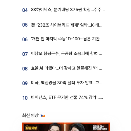
SK하이닉스, 분기배당 375원 확정…주주환원책 9월로 앞당겨 발표
04
05
美 ‘232조 하이브리드 제재’ 임박…K-태양광, 불확실성 털고 날개 다나
'개편 전 마지막 수능' D-100⋯남은 기간 성적 올릴 전략은
06
이남오 함평군수, 군공항 소음피해 함평 보상 요구
07
효율·AI 더했다…더 강하고 알뜰해진 ‘더 뉴 그랜저 하이브리드’ [ET의 모빌리티]
08
미국, 핵심광물 30억 달러 투자 발표...고려아연 대미투자 언급
09
바이낸스, ETF 무기한 선물 74% 장악…한국 레버리지 ETF 거래 급증 [e가상자산]
10
최신 영상