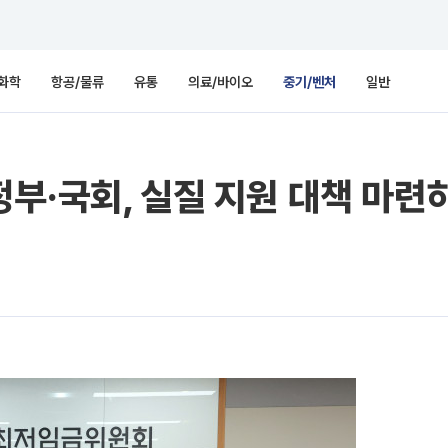
화학
항공/물류
유통
의료/바이오
중기/벤처
일반
부·국회, 실질 지원 대책 마련