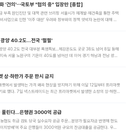
 '건의'⋯국토부 "협의 중" 입장만 [종합]
급 부족 원인진단 및 대책 관련 브리핑 서울시가 재개발·재건축을 통한 주택
비사업으로 인한 '이주 대란' 우려와 정부와의 정책 엇박자 논란에 대해 정
실장은 2031년까지 31만 가구 착공 목표에 차질이 없다는 입장이나,
·광양 40.2도…전국 '펄펄'
·광양 40.2도 전국 대부분 폭염특보…체감온도도 곳곳 38도 넘어 8일 동해
지속 서울 노원구의 기온이 40도를 넘어선 데 이어 경기 하남과 전남 광양
. 전국 대부분 지역에 폭염특보가 내려진 가운데 곳곳에서 39~40도 안팎
켓 상·하한가 주문 한시 금지
마켓에서 발생하는 가격 왜곡 현상을 방지하기 위해 이달 12일부터 프리마켓
기로 했다. 7일 넥스트레이드는 최근 프리마켓에서 발생한 소량의 상·하한
, 주문 오류로 인한 가격 급등락을 최소화하기 위한 비상 대응방안을 발표
 풀린다…은행권 3000억 공급
리·농협도 취급 검토 당국 실수요자 공급 주문…분양가·필요자금 반영해 한도
에이치방배’에 주요 은행들이 3000억원 규모의 잔금대출을 공급한다. 우리