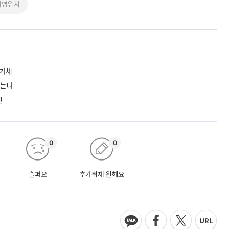
자영업자
증가세
짓는다
진
0
0
슬퍼요
추가취재 원해요