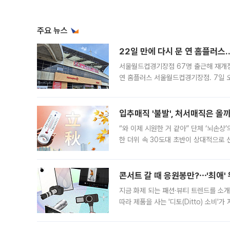
주요 뉴스
22일 만에 다시 문 연 홈플러스
서울월드컵경기장점 67명 출근해 재개점 
연 홈플러스 서울월드컵경기장점. 7일 
우유, 과일 같은 신선식품이 차근차근 자
입추매직 '불발', 처서매직은 올
“와 이제 시원한 거 같아” 단체 ‘뇌손상
한 더위 속 30도대 초반이 상대적으로
지역에 있었습니다. 7월 말에는 서풍과
콘서트 갈 때 응원봉만?⋯'최애'
지금 화제 되는 패션·뷰티 트렌드를 소개
따라 제품을 사는 '디토(Ditto) 소비
어디일까요? 아이돌 콘서트 시작을 기다