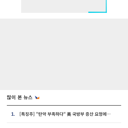
많이 본 뉴스
[특징주] “탄약 부족하다“ 美 국방부 증산 요청에⋯국내 방산주 급등세
1.