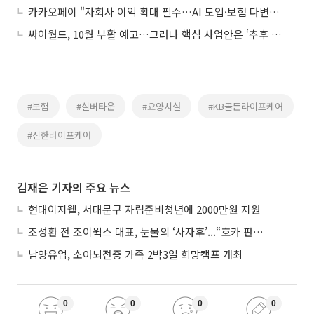
카카오페이 "자회사 이익 확대 필수…AI 도입·보험 다변화로 성장 가속화"
싸이월드, 10월 부활 예고…그러나 핵심 사업안은 ‘추후 공개’
#보험
#실버타운
#요양시설
#KB골든라이프케어
#신한라이프케어
김재은 기자의 주요 뉴스
현대이지웰, 서대문구 자립준비청년에 2000만원 지원
조성환 전 조이웍스 대표, 눈물의 ‘사자후’...“호카 판권 탈취 노린 경쟁사가 기획·폭행 유도”
남양유업, 소아뇌전증 가족 2박3일 희망캠프 개최
0
0
0
0