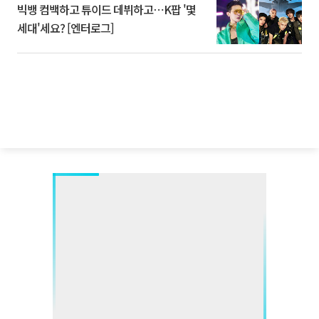
빅뱅 컴백하고 튜이드 데뷔하고⋯K팝 '몇
세대'세요? [엔터로그]