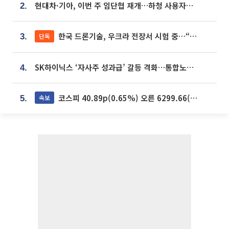
현대차·기아, 이번 주 임단협 재개…하청 사용자성 재심도 ‘변수’
2.
한국 드론기술, 우크라 전장서 시험 중…“스타트업 여러 곳 참여”
단독
3.
SK하이닉스 ‘자사주 성과급’ 갈등 격화…통합노조 출범 움직임
4.
코스피 40.89p(0.65%) 오른 6299.66(마감)
속보
5.