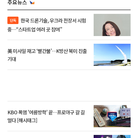
주요뉴스
한국 드론기술, 우크라 전장서 시험
단독
중…“스타트업 여러 곳 참여”
美 미사일 재고 ‘빨간불’…K방산 북미 진출
기대
KBO 폭염 '여름방학' 끝…프로야구 갈 길
멀다 [해시태그]