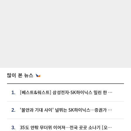
많이 본 뉴스
[베스트&워스트] 삼성전자·SK하이닉스 밀린 한 주…상상인증권은 85% 급등
1.
'불안과 기대 사이' 널뛰는 SK하이닉스…증권가 "HBM4·LTA 기반 펀터멘털 견고"
2.
35도 안팎 무더위 이어져…전국 곳곳 소나기 [오늘 날씨]
3.