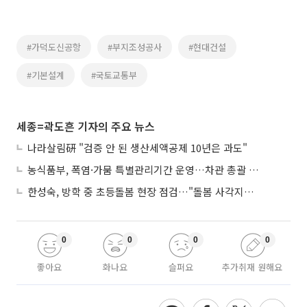
#가덕도신공항
#부지조성공사
#현대건설
#기본설계
#국토교통부
세종=곽도흔 기자의 주요 뉴스
나라살림硏 "검증 안 된 생산세액공제 10년은 과도"
농식품부, 폭염·가뭄 특별관리기간 운영…차관 총괄 대응체계 격상
한성숙, 방학 중 초등돌봄 현장 점검…"돌봄 사각지대 없애야"
0
0
0
0
좋아요
화나요
슬퍼요
추가취재 원해요