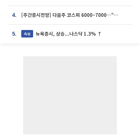
[주간증시전망] 다음주 코스피 6000~7000⋯“外人 수급은 정책이 변수”
4.
뉴욕증시, 상승...나스닥 1.3% ↑
속보
5.