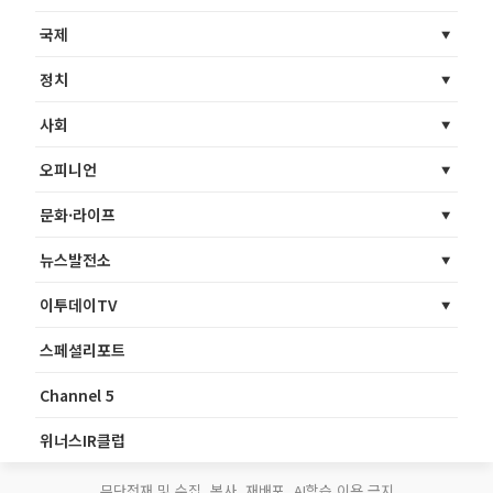
국제
정치
사회
오피니언
문화·라이프
뉴스발전소
이투데이TV
스페셜리포트
Channel 5
위너스IR클럽
무단전재 및 수집, 복사, 재배포, AI학습 이용 금지