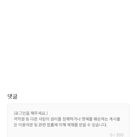
댓글
0 / 300