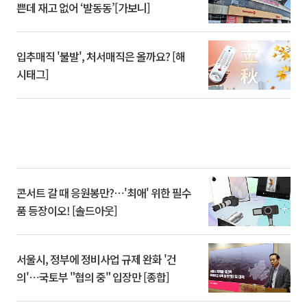
쁜데 재고 없어 ‘발동동’[가보니]
입추매직 '불발', 처서매직은 올까요? [해
시태그]
콘서트 갈 때 응원봉만?⋯'최애' 위한 필수
품 등장이오! [솔드아웃]
서울시, 정부에 정비사업 규제 완화 '건
의'⋯국토부 "협의 중" 입장만 [종합]