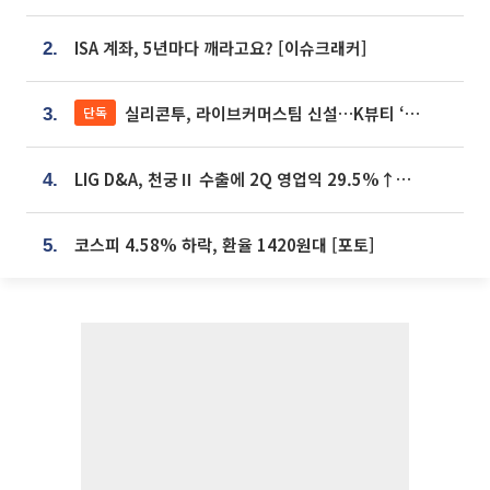
ISA 계좌, 5년마다 깨라고요? [이슈크래커]
2.
실리콘투, 라이브커머스팀 신설…K뷰티 ‘글로벌 판매망’ 확대[K뷰티 라방戰]
단독
3.
LIG D&A, 천궁Ⅱ 수출에 2Q 영업익 29.5%↑…수주잔고 24.6조 [종합]
4.
코스피 4.58% 하락, 환율 1420원대 [포토]
5.