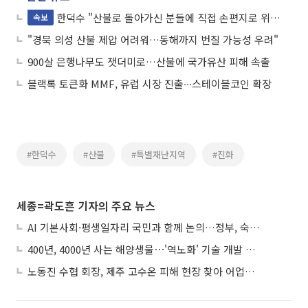
한덕수 "산불로 돌아가신 분들에 직접 손편지로 위로"
속보
"경북 의성 산불 제압 어려워…동해까지 번질 가능성 우려"
900살 은행나무도 잿더미로…산불에 국가유산 피해 속출
블랙록 토큰화 MMF, 유럽 시장 진출∙∙∙스테이블코인 확장
#한덕수
#산불
#특별재난지역
#진화
세종=곽도흔 기자의 주요 뉴스
AI 기본사회·평생일자리 국민과 함께 논의…정부, 숙의공론화 착수
400년, 4000년 사는 해양생물⋯'역노화' 기술 개발 추진
노동진 수협 회장, 제주 고수온 피해 현장 찾아 어업인 지원 점검