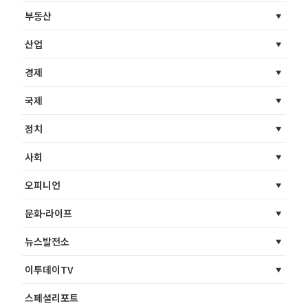
부동산
산업
경제
국제
정치
사회
오피니언
문화·라이프
뉴스발전소
이투데이TV
스페셜리포트