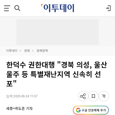
이투데이
경제
경제정책
한덕수 권한대행 "경북 의성, 울산
울주 등 특별재난지역 신속히 선
포"
입력 2025-03-24 11:07
세종=곽도흔 기자
구글 선호매체 추가