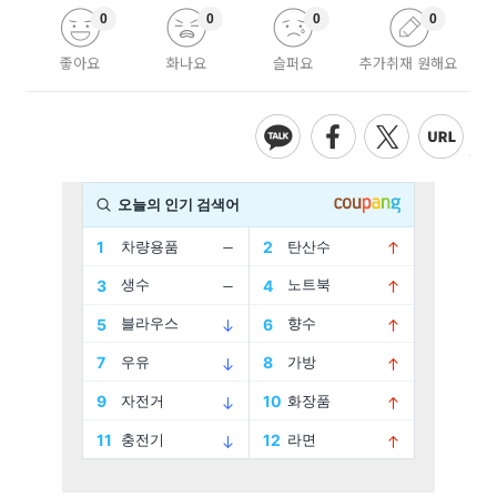
0
0
0
0
좋아요
화나요
슬퍼요
추가취재 원해요