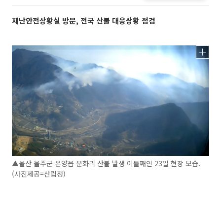
재난안전상황실 방문, 전국 산불 대응상황 점검
▲울산 울주군 온양읍 운화리 산불 발생 이틀째인 23일 현장 모습.
(사진제공=산림청)