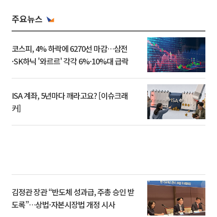
주요뉴스
코스피, 4% 하락에 6270선 마감…삼전
·SK하닉 '와르르' 각각 6%·10%대 급락
ISA 계좌, 5년마다 깨라고요? [이슈크래
커]
김정관 장관 “반도체 성과급, 주총 승인 받
도록”…상법·자본시장법 개정 시사