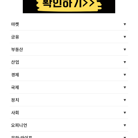
마켓
금융
부동산
산업
경제
국제
정치
사회
오피니언
문화·라이프