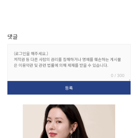
댓글
0 / 300