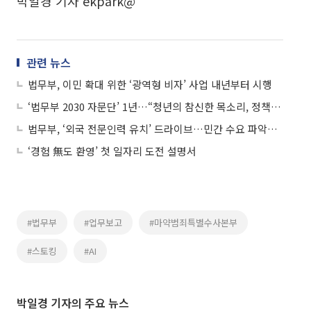
박일경 기자 ekpark@
관련 뉴스
법무부, 이민 확대 위한 ‘광역형 비자’ 사업 내년부터 시행
‘법무부 2030 자문단’ 1년…“청년의 참신한 목소리, 정책에 반영 소통창구”
법무부, ‘외국 전문인력 유치’ 드라이브…민간 수요 파악하고 비자 문턱 낮춘다
‘경험 無도 환영’ 첫 일자리 도전 설명서
#법무부
#업무보고
#마약범죄특별수사본부
#스토킹
#AI
박일경 기자의 주요 뉴스