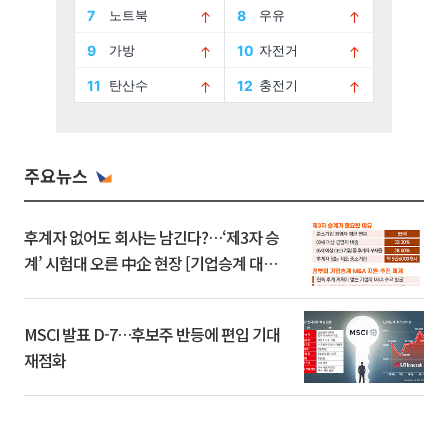
주요뉴스
후계자 없어도 회사는 남긴다?…‘제3자 승
계’ 시험대 오른 中企 현장 [기업승계 대전
환]
MSCI 발표 D-7…후보주 반등에 편입 기대
재점화