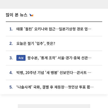
많이 본 뉴스
태풍 '돌핀' 오키나와 접근…일본기상청 경로 업데이트
1.
오늘은 절기 '입추', 뜻은?
2.
합수본, '통계 조작' 서울·경기·충북 선관위 등 추가 압수수색
속보
3.
빅뱅, 20주년 기념 '새 뱅봉' 선보인다⋯콘서트 앞두고 팝업 개최
4.
‘나솔사계’ 국화, 결별 후 재등장⋯첫인상 투표 휩쓸고 ‘인기녀’ 등극
5.