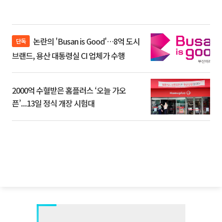
논란의 'Busan is Good'…8억 도시
단독
브랜드, 용산 대통령실 CI 업체가 수행
2000억 수혈받은 홈플러스 ‘오늘 가오
픈’...13일 정식 개장 시험대