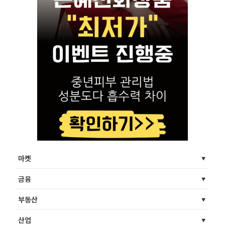
마켓
금융
부동산
산업