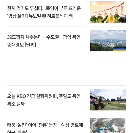
한끼 먹기도 무섭다...폭염이 부른 뜨거운
‘밥상 물가’[뉴노멀 된 히트플레이션]
39도까지 치솟는다⋯수도권ㆍ광양 폭염
중대경보 [날씨]
오늘 KBO 긴급 실행위원회, 주말도 폭염
취소 될까
태풍 '돌핀' 이어 '찬홈' 등장…예상 경로에
한국 '한숨'