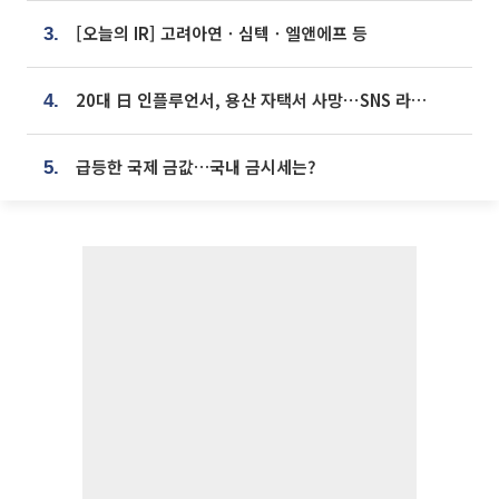
[오늘의 IR] 고려아연ㆍ심텍ㆍ엘앤에프 등
3.
20대 日 인플루언서, 용산 자택서 사망⋯SNS 라방 중 숨져
4.
급등한 국제 금값…국내 금시세는?
5.