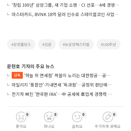
‘창립 100년’ 삼양그룹, 새 기업 소명ㆍCI 선포…4세 경영 닻 올렸다
마스터카드, BVNK 18억 달러 인수로 스테이블코인 사업 본격 확장
#삼양홀딩스
#김윤
#뉴삼양페스티벌
#100주년
문현호 기자의 주요 뉴스
‘하늘 위 면세점’ 싹쓸이 노리는 대한항공…공정위 “독과점 여부 따진다”
단독
마일리지 ‘통합안’·기내면세 ‘독과점’…공정위 판단에 쏠린 눈
전기차 빠진 '한국판 IRA'…中 공세에 車업계 경쟁력 우려
0
0
0
0
좋아요
화나요
슬퍼요
추가취재 원해요