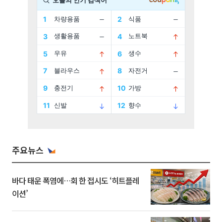
주요뉴스
바다 태운 폭염에…회 한 접시도 ‘히트플레
이션’