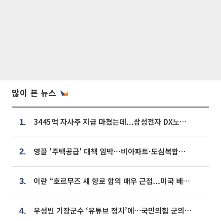
많이 본 뉴스
3445억 자사주 지급 마쳤는데...삼성전자 DX노조, 뒤늦은 '떼쓰기 집회'
1.
영끌 '주택공급' 대책 임박⋯비아파트·도심복합까지 총동원
2.
이란 “호르무즈 새 항로 합의 매우 근접...미국 배상 먼저”
3.
우성빈 기장군수 ‘유튜브 정치’에…국민의힘 군의원들 집단 반발
4.