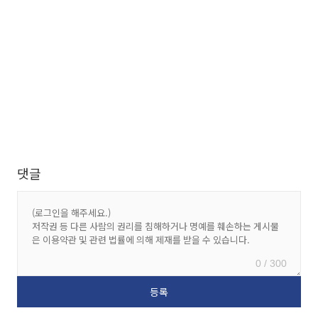
댓글
0 / 300