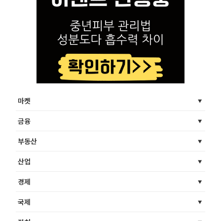
마켓
금융
부동산
산업
경제
국제