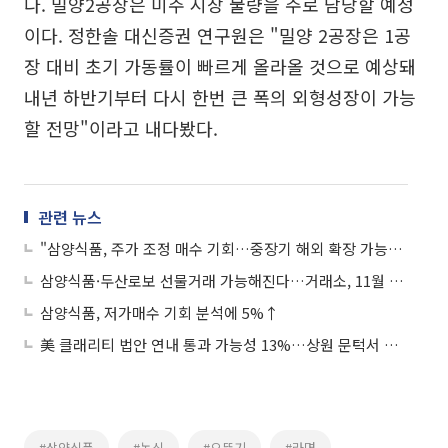
다. 밀양2공장은 미주 시장 물량을 주로 담당할 예정
이다. 정한솔 대신증권 연구원은 "밀양 2공장은 1공
장 대비 초기 가동률이 빠르게 올라올 것으로 예상돼
내년 하반기부터 다시 한번 큰 폭의 외형성장이 가능
할 전망"이라고 내다봤다.
관련 뉴스
"삼양식품, 주가 조정 매수 기회…중장기 해외 확장 가능성 여전"
삼양식품·두산로보 선물거래 가능해진다…거래소, 11월 주식선물‧옵션 추가상장
삼양식품, 저가매수 기회 분석에 5%↑
美 클래리티 법안 연내 통과 가능성 13%…상원 문턱서 제동
#삼양식품
#농심
#오뚜기
#라면