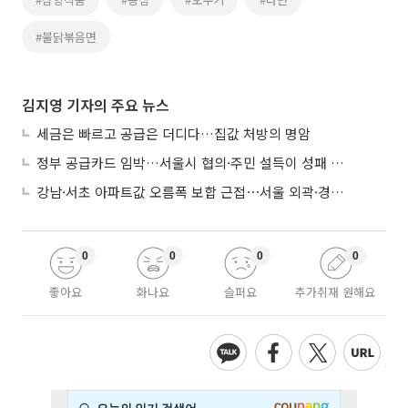
#불닭볶음면
김지영 기자의 주요 뉴스
세금은 빠르고 공급은 더디다…집값 처방의 명암
정부 공급카드 임박…서울시 협의·주민 설득이 성패 가른다
강남·서초 아파트값 오름폭 보합 근접⋯서울 외곽·경기 남부 중심 매수세
0
0
0
0
좋아요
화나요
슬퍼요
추가취재 원해요