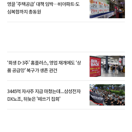
영끌 '주택공급' 대책 임박⋯비아파트·도
심복합까지 총동원
‘회생 D-3주’ 홈플러스, 영업 재개에도 ‘상
품 공급망’ 복구가 생존 관건
3445억 자사주 지급 마쳤는데...삼성전자
DX노조, 뒤늦은 '떼쓰기 집회'