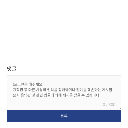
댓글
0 / 300