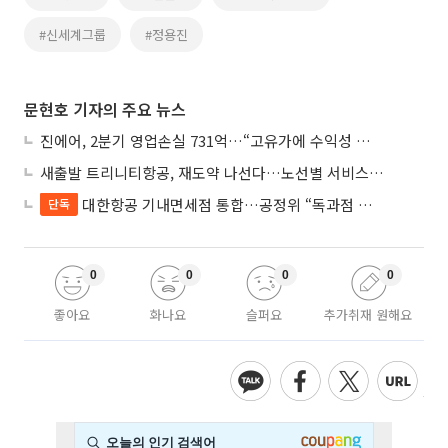
#신세계그룹
#정용진
문현호 기자의 주요 뉴스
진에어, 2분기 영업손실 731억…“고유가에 수익성 악화”
새출발 트리니티항공, 재도약 나선다…노선별 서비스 차별화
대한항공 기내면세점 통합…공정위 “독과점 여부 따진다”
단독
0
0
0
0
좋아요
화나요
슬퍼요
추가취재 원해요