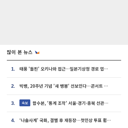
많이 본 뉴스
태풍 '돌핀' 오키나와 접근…일본기상청 경로 업데이트
1.
빅뱅, 20주년 기념 '새 뱅봉' 선보인다⋯콘서트 앞두고 팝업 개최
2.
합수본, '통계 조작' 서울·경기·충북 선관위 등 추가 압수수색
속보
3.
‘나솔사계’ 국화, 결별 후 재등장⋯첫인상 투표 휩쓸고 ‘인기녀’ 등극
4.