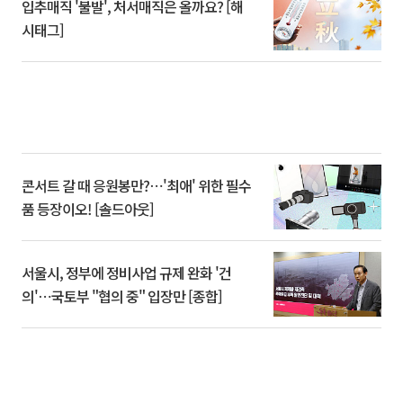
입추매직 '불발', 처서매직은 올까요? [해
시태그]
콘서트 갈 때 응원봉만?⋯'최애' 위한 필수
품 등장이오! [솔드아웃]
서울시, 정부에 정비사업 규제 완화 '건
의'⋯국토부 "협의 중" 입장만 [종합]