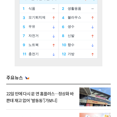
주요뉴스
22일 만에 다시 문 연 홈플러스…정상화 바
쁜데 재고 없어 ‘발동동’[가보니]