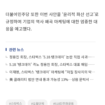
더불어민주당 또한 이번 사안을 ‘윤리적 파산 선고’로
규정하며 기업의 역사 왜곡 마케팅에 대한 엄중한 대
응을 예고했다.
관련 뉴스
정용진 회장, 스타벅스 ‘5.18 탱크데이’ 논란 직접 사과⋯“모든 책임은 저에게, 머리 숙여 사죄”
5.18 ‘탱크데이’ 격노 정용진 회장, 스타벅스 대표 해임…“일벌백계 본보기”
이재명, 스타벅스 ‘탱크데이’ 마케팅에 “저질 장사치의 막장행태⋯상응하는 책임져야”
美 클래리티 법안 연내 통과 가능성 13%…상원 문턱서 제동
#스타벅스
#오월단체
#518민주화운동