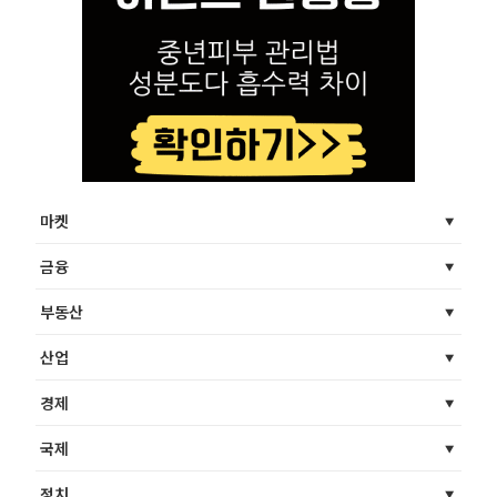
마켓
금융
부동산
산업
경제
국제
정치