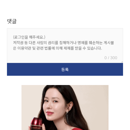
댓글
0 / 300