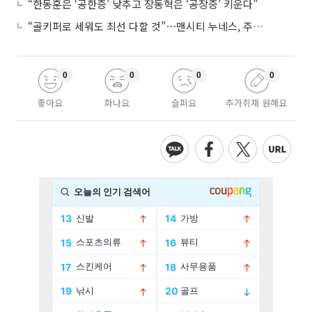
“한동훈은 ‘공한증’ 낮추고 장동혁은 ‘공장증’ 키운다”
“골키퍼로 세워도 최선 다할 것”⋯맨시티 누네스, 주전 경쟁 각오
0
0
0
0
좋아요
화나요
슬퍼요
추가취재 원해요