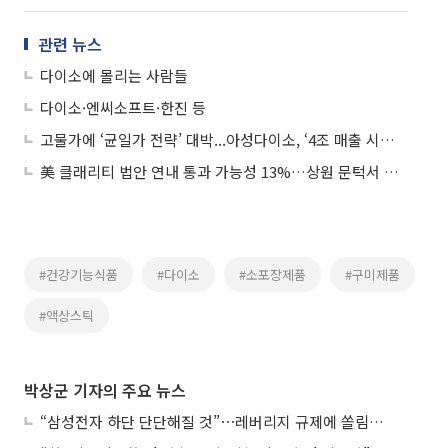
관련 뉴스
다이소에 몰리는 사람들
다이소·엔씨소프트·한진 등
고물가에 ‘균일가 전략’ 대박...아성다이소, ‘4조 매출 시대’ 열었다
美 클래리티 법안 연내 통과 가능성 13%…상원 문턱서 제동
#건강기능식품
#다이소
#소포장제품
#구미제품
#액상스틱
박상군 기자의 주요 뉴스
“삼성전자 하단 단단해질 것”⋯레버리지 규제에 쏠림 완화