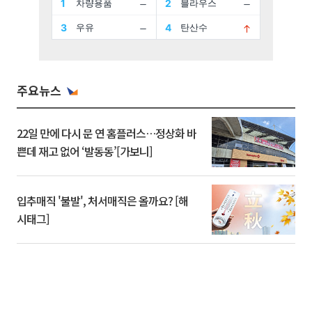
주요뉴스
22일 만에 다시 문 연 홈플러스…정상화 바
쁜데 재고 없어 ‘발동동’[가보니]
입추매직 '불발', 처서매직은 올까요? [해
시태그]