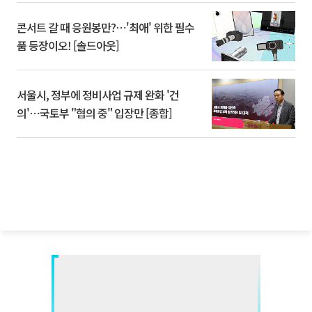
콘서트 갈 때 응원봉만?⋯'최애' 위한 필수
품 등장이오! [솔드아웃]
서울시, 정부에 정비사업 규제 완화 '건
의'⋯국토부 "협의 중" 입장만 [종합]