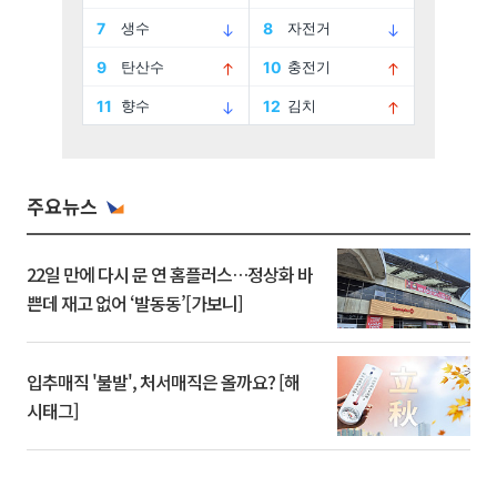
주요뉴스
22일 만에 다시 문 연 홈플러스…정상화 바
쁜데 재고 없어 ‘발동동’[가보니]
입추매직 '불발', 처서매직은 올까요? [해
시태그]