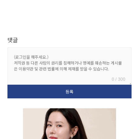
댓글
0 / 300