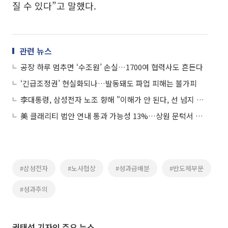
질 수 있다”고 말했다.
관련 뉴스
공장 하루 멈추면 ‘수조원’ 손실…1700여 협력사도 흔든다
‘긴급조정권’ 현실화되나…발동돼도 파업 피해는 불가피
李대통령, 삼성전자 노조 향해 "이해가 안 된다, 선 넘지 않아야"
美 클래리티 법안 연내 통과 가능성 13%…상원 문턱서 제동
#삼성전자
#노사협상
#성과급배분
#반도체부문
#성과주의
권태성 기자의 주요 뉴스