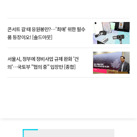
콘서트 갈 때 응원봉만?⋯'최애' 위한 필수
품 등장이오! [솔드아웃]
서울시, 정부에 정비사업 규제 완화 '건
의'⋯국토부 "협의 중" 입장만 [종합]