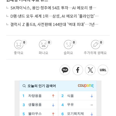
SK하이닉스, 용인·청주에 54조 투자…AI 메모리 생산기지 키운다
D램·낸드 모두 세계 1위…삼성, AI 메모리 '풀라인업'으로 승부
갤럭시 Z 폴드8, 사전판매 144만대 '역대 최대'…7년만에 갤노트10 기록 넘어
0
0
0
0
좋아요
화나요
슬퍼요
추가취재 원해요