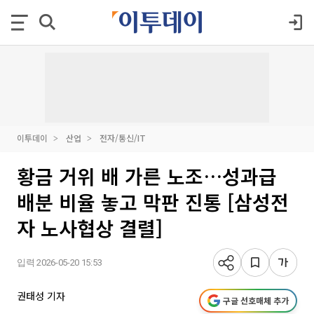
이투데이
산업
전자/통신/IT
황금 거위 배 가른 노조…성과급
배분 비율 놓고 막판 진통 [삼성전
자 노사협상 결렬]
입력 2026-05-20 15:53
권태성 기자
구글 선호매체 추가