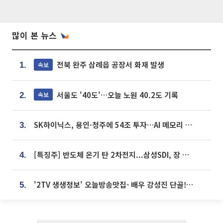
많이 본 뉴스
전북 완주 삼례읍 공장서 화재 발생
속보
1.
서울도 '40도'…오늘 노원 40.2도 기록
속보
2.
SK하이닉스, 용인·청주에 54조 투자…AI 메모리 생산기지 키운다
3.
[특징주] 반도체 온기 탄 2차전지...삼성SDI, 장 초반 7% 넘게 껑충
4.
'2TV 생생정보' 오늘방송맛집- 배우 강성진 단골! 쌀국수ㆍ푸팟퐁 커리 맛집 '블○○○'
5.