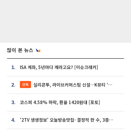
많이 본 뉴스
ISA 계좌, 5년마다 깨라고요? [이슈크래커]
1.
실리콘투, 라이브커머스팀 신설…K뷰티 ‘글로벌 판매망’ 확대[K뷰티 라방戰]
단독
2.
코스피 4.58% 하락, 환율 1420원대 [포토]
3.
'2TV 생생정보' 오늘방송맛집- 결정적 한 수, 3종 메밀면! 메밀 소바 맛집 '의○○○○'
4.