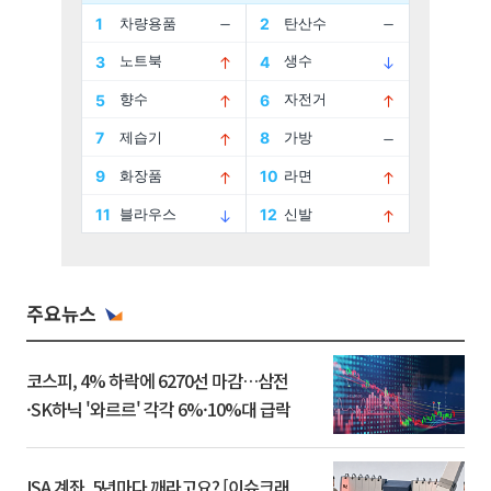
주요뉴스
코스피, 4% 하락에 6270선 마감…삼전
·SK하닉 '와르르' 각각 6%·10%대 급락
ISA 계좌, 5년마다 깨라고요? [이슈크래