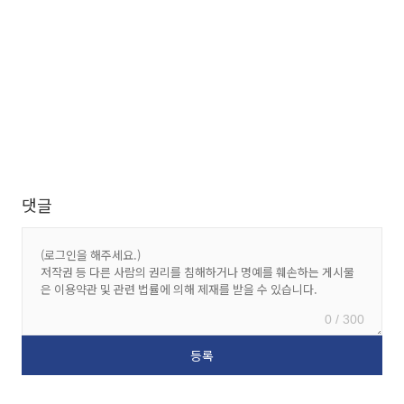
댓글
0 / 300