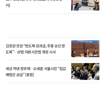
커]
김정관 장관 “반도체 성과급, 주총 승인 받
도록”…상법·자본시장법 개정 시사
세금 꺼낸 정부에…오세훈 서울시장 “집값
해법은 공급” [종합]