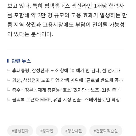
보고 있다. 특히 평택캠퍼스 생산라인 1개당 협력사
를 포함해 약 3만 명 규모의 고용 효과가 발생하는 만
큼 지역 상권과 고용시장에도 부담이 전이될 가능성
이 있다는 분석이다.
관련 뉴스
李대통령, 삼성전자 노조 향해 "이해가 안 된다, 선 넘지 않아야"
외신, 삼성전자 노조 파업 강행 계획에 “글로벌 반도체 공급망 위기”
총수ㆍ정부ㆍ재계 총출동 ‘호소’ 했지만⋯노조, 21일 총파업 강행 선언
블랙록 토큰화 MMF, 유럽 시장 진출∙∙∙스테이블코인 확장
#삼성전자
#총파업
#생산차질
#천문학적손실