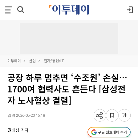
이투데이
산업
전자/통신/IT
공장 하루 멈추면 ‘수조원’ 손실…
1700여 협력사도 흔든다 [삼성전
자 노사협상 결렬]
입력 2026-05-20 15:18
권태성 기자
구글 선호매체 추가