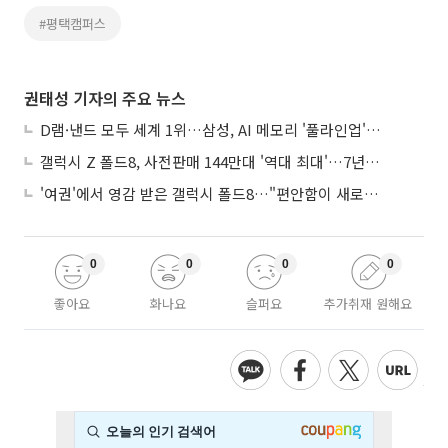
#평택캠퍼스
권태성 기자의 주요 뉴스
D램·낸드 모두 세계 1위…삼성, AI 메모리 '풀라인업'으로 승부
갤럭시 Z 폴드8, 사전판매 144만대 '역대 최대'…7년만에 갤노트10 기록 넘어
'여권'에서 영감 받은 갤럭시 폴드8…"편안함이 새로운 디자인 경쟁력"
0
0
0
0
좋아요
화나요
슬퍼요
추가취재 원해요