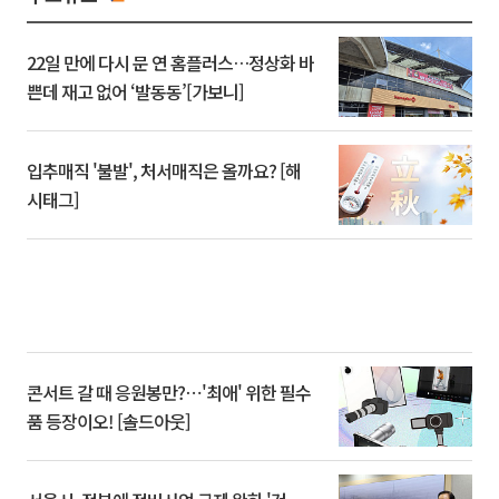
22일 만에 다시 문 연 홈플러스…정상화 바
쁜데 재고 없어 ‘발동동’[가보니]
입추매직 '불발', 처서매직은 올까요? [해
시태그]
콘서트 갈 때 응원봉만?⋯'최애' 위한 필수
품 등장이오! [솔드아웃]