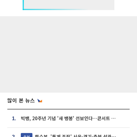
많이 본 뉴스
빅뱅, 20주년 기념 '새 뱅봉' 선보인다⋯콘서트 앞두고 팝업 개최
1.
합수본, '통계 조작' 서울·경기·충북 선관위 등 추가 압수수색
속보
2.