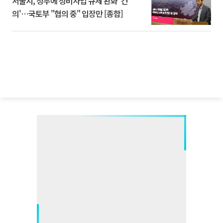
서울시, 정부에 정비사업 규제 완화 '건
의'⋯국토부 "협의 중" 입장만 [종합]