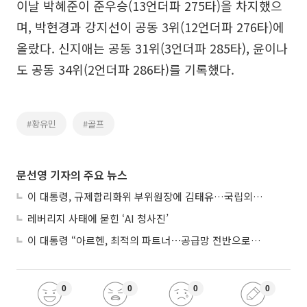
이날 박혜준이 준우승(13언더파 275타)을 차지했으
며, 박현경과 강지선이 공동 3위(12언더파 276타)에
올랐다. 신지애는 공동 31위(3언더파 285타), 윤이나
도 공동 34위(2언더파 286타)를 기록했다.
#황유민
#골프
문선영 기자의 주요 뉴스
이 대통령, 규제합리화위 부위원장에 김태유…국립외교원장 김흥규
레버리지 사태에 묻힌 ‘AI 청사진’
이 대통령 “아르헨, 최적의 파트너⋯공급망 전반으로 확대”
0
0
0
0