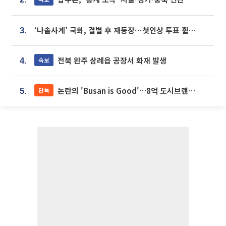
‘나솔사계’ 국화, 결별 후 재등장⋯첫인상 투표 휩쓸고 ‘인기녀’ 등극
3.
전북 완주 삼례읍 공장서 화재 발생
속보
4.
논란의 'Busan is Good'…8억 도시브랜드, 용산 대통령실 CI 업체가 수행
단독
5.