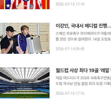
인이 한국에서 메디컬 테스트를 마쳤으며
2026-07-15 17:19
구단이 이번 주 안에 영입을 공식 발표
이강인, 국내서 메디컬 진행
스페인 프로축구 프리메라리가 아틀레
를 받은 것으로 알려졌다. 14일 도림동 교육센터에 따르면 아틀레티코 마드리드의 팀 닥터이자 의료
총괄 책임자인 호세 마리아 비야론 박사가
2026-07-14 09:45
교육센터는 전날 홈페이지를 통해 “
월드컵 사상 최다 19골 '레알
레알 마드리드가 2026 국제축구연맹(
드컵 역사상 단일 클럽 최다 득점 기
주드 벨링엄(이상 레알 마드리드)이 나
2026-07-13 17:16
늘어날 전망이다. 축구 통계 