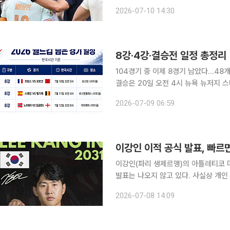
시간) 영국 BBC에 따르면 현재 독일 
2026-07-10 14:30
중미 월드컵에 참여하고 있는 클롭 전
8강·4강·결승전 일정 총정리
104경기 중 이제 8경기 남았다…48개
결승은 20일 오전 4시 뉴욕 뉴저지 스타디움에서 개최 2026 국제축
이 막바지로 향하고 있다. 사상 처음 4
2026-07-09 06:59
를 마쳤고, 이제 8강 4경기와 4강 2경기
이강인 이적 공식 발표, 빠르
이강인(파리 생제르맹)의 아틀레티코 
발표는 나오지 않고 있다. 사실상 개인
경에 관심이 쏠린다. 6일(현지시간)부터 스페인과 프랑스 현지에서는 이강인의 아틀레티코 이적이
2026-07-08 14:09
사실상 성사됐다는 보도가 잇따랐다. 