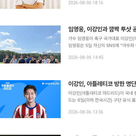
2026-08-06 18:16
에서는 강한 정신력이 필수다. 3일마
임영웅, 이강인과 깜짝 투샷 
가수 임영웅이 축구 국가대표 이강인(
임영웅은 5일 자신의 SNS에 “아우파 아
재했다. 공개된 사진에는 임영웅이 이
2026-08-06 14:45
함께 시간을 
이강인, 아틀레티코 방한 명
이강인(아틀레티코 마드리드)이 국내 팬들 앞에
드는 6일(이하 한국시간) 구단 공식
맨체스터 시티와의 프리시즌 친선경기에
2026-08-06 13:56
합류한 이강인도 포