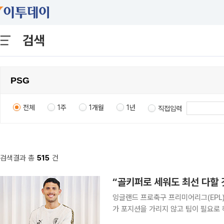
검색
전체
1주
1개월
1년
직접입력
검색결과 총
515
건
“골키퍼로 세워도 최선 다할 
잉글랜드 프로축구 프리미어리그(EPL)
가 포지션을 가리지 않고 팀이 필요로
를 밝혔다. 누네스는 6일 오후 서울 중구 코리아나호텔에서 국내 취재진과 만나 “맨시티 같은 구단