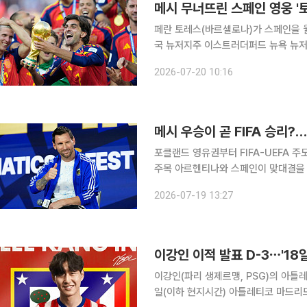
메시 무너뜨린 스페인 영웅 '
페란 토레스(바르셀로나)가 스페인을 월드컵 정상
국 뉴저지주 이스트러더퍼드 뉴욕 뉴저지
드컵 결승에서 스페인은 토레스의 결승골에
2026-07-20 10:16
체 투입된 토레스는 연장 후반 시작 37
메시 우승이 곧 FIFA 승리
포클랜드 영유권부터 FIFA-UEFA 
주목 아르헨티나와 스페인이 맞대결을 펼치는 19일(현지시간) 북중미 2026 월드컵 결승전은 축구
를 넘어 정치·외교·영토 분쟁·권력 다툼이 
2026-07-19 13:27
잉글랜드와의 준경실전에서 자국 영토
이강인 이적 발표 D-3⋯'18
이강인(파리 생제르맹, PSG)의 아틀레
일(이하 현지시간) 아틀레티코 마드리