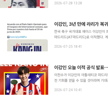
2026-07-28 13:28
“모든 절차가 마무리되는 시점에 따라 
이강인, 3년 만에 라리가 복
한국 축구 국가대표 에이스 이강인이 
마드리드(AT마드리드)로 이적했다. 계약기간은 203
간) 구단 사회관계망서비스(SNS)를 
2026-07-25 18:41
강인은 2031년 6월 30일까지 우리
이강인 오늘 이적 공식 발표⋯
이천수가 이강인의 아틀레티코 마드리드
전 기회를 얻을 수 있을 것이라며 기대감을 드러냈다. 이천수는 23일
[이천수]' 영상에서 강성주, 이황재 
2026-07-24 10:41
주제로 이야기를 나눴