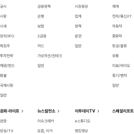
공시
금융정책
시장동향
재계
시황
은행
업계
전자/통신/IT
시세
보험
정책
자동차
장외/IPO
2금융
분양
중화학
특징주
카드
일반
항공/물류
투자전략
가상자산/핀테크
유통
채권/펀드
일반
의료/바이오
환율
중기/벤처
국제시황
일반
일반
문화·라이프
뉴스발전소
이투데이TV
스페셜리포트
관광
이슈크래커
e스튜디오
방송/TV
요즘, 이거
랭킹영상