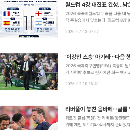
월드컵 4강 대진표 완성…남은
2026 북중미월드컵 우승을 다툴 네 
각 준결승에서 맞붙는다. 월드컵 8강 일정은 12일(이하 한국시간) 아르헨티나와 스위스의 경기를
끝으로 마무리됐다. 4강에는 유럽의 프
2026-07-13 07:57
째 준결승은 프랑스와 스페인의 대결이다
'이강인 스승' 아기레⋯다음 
2026 국제축구연맹(FIFA) 북중미 
기 사령탑 후보로 현지에선 최근 멕시
멕시코 매체 ‘SDP 노티시아스’, 스페인
2026-07-10 16:40
대표팀을 떠난 하비에르 아기레 감독이
리버풀이 놓친 음바페⋯클롭 
위르겐 클롭(독일) 전 리버풀(잉글랜드
위해 개인 제트기와 식사까지 준비했지만 끝