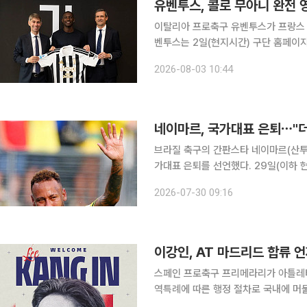
유벤투스, 콜로 무아니 완전 
이탈리아 프로축구 유벤투스가 프랑스 국
벤투스는 2일(현지시간) 구단 홈페이
발표했다. 계약 기간은 2031년 6월 30일까지다. 유벤투스가 PSG에 
2026-08-03 10:44
3800만 유로(약 630억 원)다. 이
네이마르, 국가대표 은퇴⋯"더
브라질 축구의 간판스타 네이마르(산투
가대표 은퇴를 선언했다. 29일(이하 현지시간) 로이터통신에 따르면 네이마르는 이날 산투스의 코
파 수다메리카나 경기에서 베네수엘라의
2026-07-30 09:16
이강인, AT 마드리드 합류 
스페인 프로축구 프리메라리가 아틀레티
역특례에 따른 행정 절차로 국내에 머물면서 새 
간) 스페인 매체 마르카는 “이강인은 