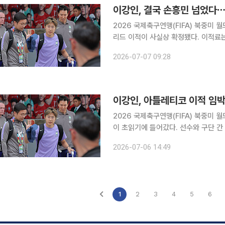
이강인, 결국 손흥민 넘었다
2026 국제축구연맹(FIFA) 북중미 
리드 이적이 사실상 확정됐다. 이적료는
손흥민(LAFC)을 넘어 한국 축구 역사상 두
2026-07-07 09:28
‘RMC스포츠’는 6일(현지시간) “PS
이강인, 아틀레티코 이적 임박
2026 국제축구연맹(FIFA) 북중미
이 초읽기에 들어갔다. 선수와 구단 간
612억원) 수준에서 성사될 경우, 손흥
2026-07-06 14:49
기록을 세울 전망이다. 6일
1
2
3
4
5
6