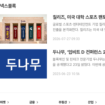
넥스블록
칠리즈, 미국 대학 스포츠 팬
글로벌 스포츠·엔터테인먼트 기업 칠리
진출을 본격화한다. 칠리즈는 미국 내 첫 팬토큰 및 팬 참여 프로그램을 출범하고 현지 스포츠 팬덤
생태계 확장에 나선다고 27일 밝혔다. 이번 프로젝트는 지난 3월 미국 증권거래위원회(SEC)와 
2026-07-27 09:33
품선물거래위원회(CFTC)가 발표한 
블록체인 및 핀테크 전문기업 두나무는 9
을 공개했다고 23일 밝혔다. 이번에 공개된 UDC 2025 1차 연사 라인업에는 글로벌 정책, 스테이
블 코인, 크립토 결제, 인공지능(AI)
2025-06-23 10:56
마켓
금융
부동산
산업